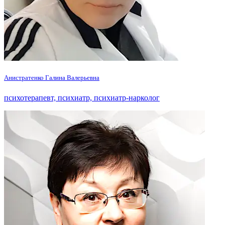
Анистратенко Галина Валерьевна
психотерапевт, психиатр, психиатр-нарколог