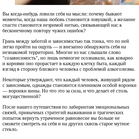
Вы когда-нибудь ловили себя на мысли: почему бывают
моменты, когда наша любовь становится ловушкой, а желание
спасти становится незримой нитью, связывающей нас к
бесконечному повтору чужих ошибок?
Грань между заботой и зависимостью так тонка, что по ней
легко пройти на ощупь — и внезапно обнаружить себя на
незнакомой территории. Многие из нас слышали слово
"созависимость", но лишь немногие осознавали, как коварно
и корнями оно прорастает в каждую клетку быта, каждый
взгляд в сторону близкого человека с проблемой алкоголизма.
Некоторые утверждают, что каждый человек, живущий рядом
с зависимым, однажды становится пленником особой воронки
— воронки вины. Но что это за сила, и что делает её столь
могущественной?
После нашего путешествия по лабиринтам эмоциональных
связей, привычных стратегий выживания и трагических
попыток вернуть утраченное равновесие вы больше не
сможете смотреть на себя и на других сквозь старое мутное
стекло.