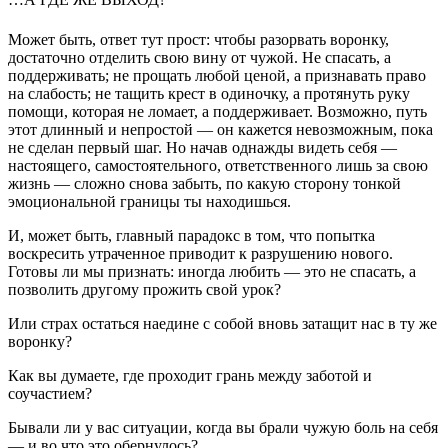
Может быть, ответ тут прост: чтобы разорвать воронку,
достаточно отделить свою вину от чужой. Не спасать, а
поддерживать; не прощать любой ценой, а признавать право
на слабость; не тащить крест в одиночку, а протянуть руку
помощи, которая не ломает, а поддерживает. Возможно, путь
этот длинный и непростой — он кажется невозможным, пока
не сделан первый шаг. Но начав однажды видеть себя —
настоящего, самостоятельного, ответственного лишь за свою
жизнь — сложно снова забыть, по какую сторону тонкой
эмоциональной границы ты находишься.
И, может быть, главный парадокс в том, что попытка
воскресить утраченное приводит к разрушению нового.
Готовы ли мы признать: иногда любить — это не спасать, а
позволить другому прожить свой урок?
Или страх остаться наедине с собой вновь затащит нас в ту же
воронку?
Как вы думаете, где проходит грань между заботой и
соучастием?
Бывали ли у вас ситуации, когда вы брали чужую боль на себя
— и во что это обернулось?