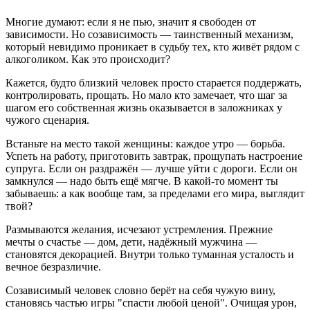
Многие думают: если я не пью, значит я свободен от
зависимости. Но созависимость — таинственный механизм,
который невидимо проникает в судьбу тех, кто живёт рядом с
алкоголиком. Как это происходит?
Кажется, будто близкий человек просто старается поддержать,
контролировать, прощать. Но мало кто замечает, что шаг за
шагом его собственная жизнь оказывается в заложниках у
чужого сценария.
Встаньте на место такой женщины: каждое утро — борьба.
Успеть на работу, приготовить завтрак, прощупать настроение
супруга. Если он раздражён — лучше уйти с дороги. Если он
замкнулся — надо быть ещё мягче. В какой-то момент ты
забываешь: а как вообще там, за пределами его мира, выглядит
твой?
Размываются желания, исчезают устремления. Прежние
мечты о счастье — дом, дети, надёжный мужчина —
становятся декорацией. Внутри только туманная усталость и
вечное безразличие.
Созависимый человек словно берёт на себя чужую вину,
становясь частью игры "спасти любой ценой". Очищая урон,