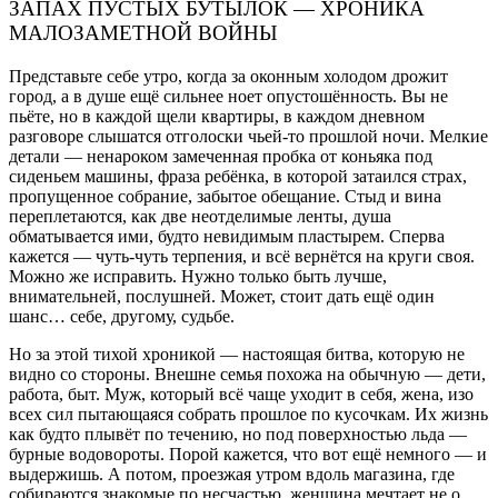
ЗАПАХ ПУСТЫХ БУТЫЛОК — ХРОНИКА
МАЛОЗАМЕТНОЙ ВОЙНЫ
Представьте себе утро, когда за оконным холодом дрожит
город, а в душе ещё сильнее ноет опустошённость. Вы не
пьёте, но в каждой щели квартиры, в каждом дневном
разговоре слышатся отголоски чьей-то прошлой ночи. Мелкие
детали — ненароком замеченная пробка от коньяка под
сиденьем машины, фраза ребёнка, в которой затаился страх,
пропущенное собрание, забытое обещание. Стыд и вина
переплетаются, как две неотделимые ленты, душа
обматывается ими, будто невидимым пластырем. Сперва
кажется — чуть-чуть терпения, и всё вернётся на круги своя.
Можно же исправить. Нужно только быть лучше,
внимательней, послушней. Может, стоит дать ещё один
шанс… себе, другому, судьбе.
Но за этой тихой хроникой — настоящая битва, которую не
видно со стороны. Внешне семья похожа на обычную — дети,
работа, быт. Муж, который всё чаще уходит в себя, жена, изо
всех сил пытающаяся собрать прошлое по кусочкам. Их жизнь
как будто плывёт по течению, но под поверхностью льда —
бурные водовороты. Порой кажется, что вот ещё немного — и
выдержишь. А потом, проезжая утром вдоль магазина, где
собираются знакомые по несчастью, женщина мечтает не о