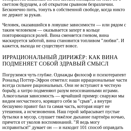
светлом будущем, а об открытом срывном безразличии.
Бесконечно пить, тонуть в собственной свободе, когда никто
не держит за рукав.
Человек, оказавшийся в ловушке зависимости — или рядом с
таким человеком — оказывается заперт в кольце
повторяющихся ролей. Вина сменяется гневом, вина
маскируется заботой, вина становится топливом "любви". И
кажется, выхода не существует вовсе.
ИРРАЦИОНАЛЬНЫЙ ДИРИЖЁР: КАК ВИНА
ПОДМЕНЯЕТ СОБОЙ ЗДРАВЫЙ СМЫСЛ
Погрузимся чуть глубже. Однажды философ и психотерапевт
Рональд Поттер-Эфрон отметил: наши иррациональные части
всегда сильнее рациональных. Они не вступают в честную
борьбу, а хитро подменяют разум неосознанными играми.
Алкогольная зависимость — ярчайший пример: снаружи мы
видим несчастного, корящего себя за "срыв", а внутри
бесшумно правит бал та самая часть, которая ищет не
утешения, а исчезновения. Наш герой забрасывает пустые
бутылки в мусор, слушает тяжёлое дыхание партнёра ночью,
прячется от уколов воспоминаний. "Я ведь могу
исправиться!" думает он — и находит 101 способ оправдать