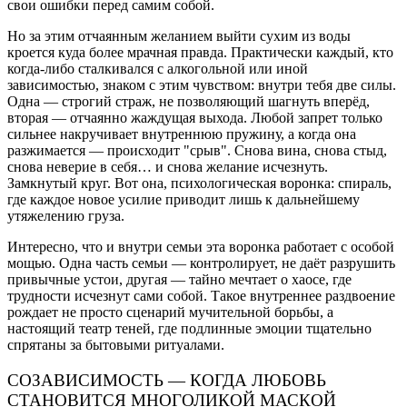
свои ошибки перед самим собой.
Но за этим отчаянным желанием выйти сухим из воды
кроется куда более мрачная правда. Практически каждый, кто
когда-либо сталкивался с алкогольной или иной
зависимостью, знаком с этим чувством: внутри тебя две силы.
Одна — строгий страж, не позволяющий шагнуть вперёд,
вторая — отчаянно жаждущая выхода. Любой запрет только
сильнее накручивает внутреннюю пружину, а когда она
разжимается — происходит "срыв". Снова вина, снова стыд,
снова неверие в себя… и снова желание исчезнуть.
Замкнутый круг. Вот она, психологическая воронка: спираль,
где каждое новое усилие приводит лишь к дальнейшему
утяжелению груза.
Интересно, что и внутри семьи эта воронка работает с особой
мощью. Одна часть семьи — контролирует, не даёт разрушить
привычные устои, другая — тайно мечтает о хаосе, где
трудности исчезнут сами собой. Такое внутреннее раздвоение
рождает не просто сценарий мучительной борьбы, а
настоящий театр теней, где подлинные эмоции тщательно
спрятаны за бытовыми ритуалами.
СОЗАВИСИМОСТЬ — КОГДА ЛЮБОВЬ
СТАНОВИТСЯ МНОГОЛИКОЙ МАСКОЙ