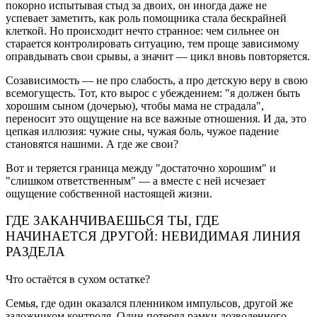
покорно испытывая стыд за двоих, он иногда даже не
успевает заметить, как роль помощника стала бескрайней
клеткой. Но происходит нечто странное: чем сильнее он
старается контролировать ситуацию, тем проще зависимому
оправдывать свои срывы, а значит — цикл вновь повторяется.
Созависимость — не про слабость, а про детскую веру в свою
всемогущесть. Тот, кто вырос с убеждением: "я должен быть
хорошим сыном (дочерью), чтобы мама не страдала",
переносит это ощущение на все важные отношения. И да, это
цепкая иллюзия: чужие сны, чужая боль, чужое падение
становятся нашими. А где же свои?
Вот и теряется граница между "достаточно хорошим" и
"слишком ответственным" — а вместе с ней исчезает
ощущение собственной настоящей жизни.
ГДЕ ЗАКАНЧИВАЕШЬСЯ ТЫ, ГДЕ
НАЧИНАЕТСЯ ДРУГОЙ: НЕВИДИМАЯ ЛИНИЯ
РАЗДЕЛА
Что остаётся в сухом остатке?
Семья, где один оказался пленником импульсов, другой же
заложником контроля. Один потерял рамки дозволенного,