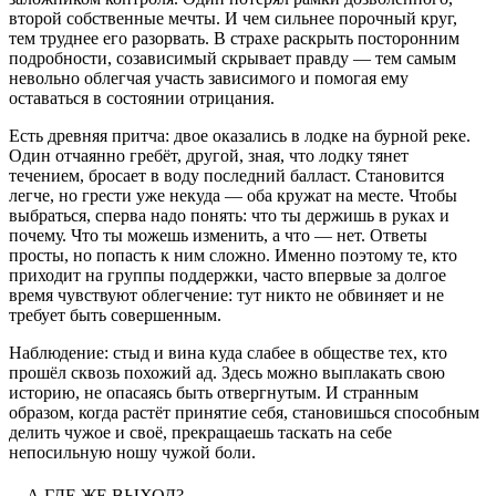
второй собственные мечты. И чем сильнее порочный круг,
тем труднее его разорвать. В страхе раскрыть посторонним
подробности, созависимый скрывает правду — тем самым
невольно облегчая участь зависимого и помогая ему
оставаться в состоянии отрицания.
Есть древняя притча: двое оказались в лодке на бурной реке.
Один отчаянно гребёт, другой, зная, что лодку тянет
течением, бросает в воду последний балласт. Становится
легче, но грести уже некуда — оба кружат на месте. Чтобы
выбраться, сперва надо понять: что ты держишь в руках и
почему. Что ты можешь изменить, а что — нет. Ответы
просты, но попасть к ним сложно. Именно поэтому те, кто
приходит на группы поддержки, часто впервые за долгое
время чувствуют облегчение: тут никто не обвиняет и не
требует быть совершенным.
Наблюдение: стыд и вина куда слабее в обществе тех, кто
прошёл сквозь похожий ад. Здесь можно выплакать свою
историю, не опасаясь быть отвергнутым. И странным
образом, когда растёт принятие себя, становишься способным
делить чужое и своё, прекращаешь таскать на себе
непосильную ношу чужой боли.
…А ГДЕ ЖЕ ВЫХОД?