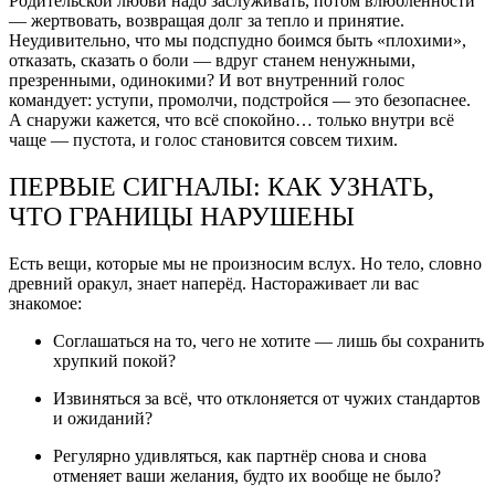
Родительской любви надо заслуживать, потом влюблённости
— жертвовать, возвращая долг за тепло и принятие.
Неудивительно, что мы подспудно боимся быть «плохими»,
отказать, сказать о боли — вдруг станем ненужными,
презренными, одинокими? И вот внутренний голос
командует: уступи, промолчи, подстройся — это безопаснее.
А снаружи кажется, что всё спокойно… только внутри всё
чаще — пустота, и голос становится совсем тихим.
ПЕРВЫЕ СИГНАЛЫ: КАК УЗНАТЬ,
ЧТО ГРАНИЦЫ НАРУШЕНЫ
Есть вещи, которые мы не произносим вслух. Но тело, словно
древний оракул, знает наперёд. Настораживает ли вас
знакомое:
Соглашаться на то, чего не хотите — лишь бы сохранить
хрупкий покой?
Извиняться за всё, что отклоняется от чужих стандартов
и ожиданий?
Регулярно удивляться, как партнёр снова и снова
отменяет ваши желания, будто их вообще не было?