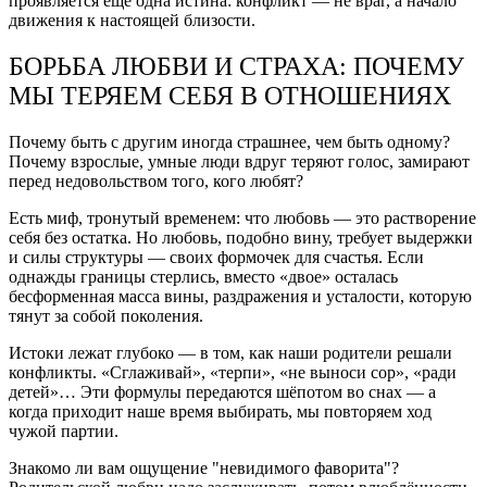
проявляется ещё одна истина: конфликт — не враг, а начало
движения к настоящей близости.
БОРЬБА ЛЮБВИ И СТРАХА: ПОЧЕМУ
МЫ ТЕРЯЕМ СЕБЯ В ОТНОШЕНИЯХ
Почему быть с другим иногда страшнее, чем быть одному?
Почему взрослые, умные люди вдруг теряют голос, замирают
перед недовольством того, кого любят?
Есть миф, тронутый временем: что любовь — это растворение
себя без остатка. Но любовь, подобно вину, требует выдержки
и силы структуры — своих формочек для счастья. Если
однажды границы стерлись, вместо «двое» осталась
бесформенная масса вины, раздражения и усталости, которую
тянут за собой поколения.
Истоки лежат глубоко — в том, как наши родители решали
конфликты. «Сглаживай», «терпи», «не выноси сор», «ради
детей»… Эти формулы передаются шёпотом во снах — а
когда приходит наше время выбирать, мы повторяем ход
чужой партии.
Знакомо ли вам ощущение "невидимого фаворита"?