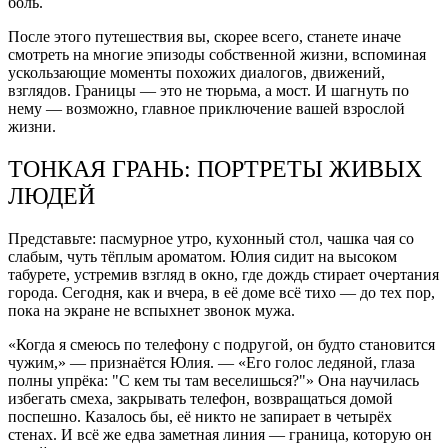
боль.
После этого путешествия вы, скорее всего, станете иначе
смотреть на многие эпизоды собственной жизни, вспоминая
ускользающие моменты похожих диалогов, движений,
взглядов. Границы — это не тюрьма, а мост. И шагнуть по
нему — возможно, главное приключение вашей взрослой
жизни.
ТОНКАЯ ГРАНЬ: ПОРТРЕТЫ ЖИВЫХ
ЛЮДЕЙ
Представьте: пасмурное утро, кухонный стол, чашка чая со
слабым, чуть тёплым ароматом. Юлия сидит на высоком
табурете, устремив взгляд в окно, где дождь стирает очертания
города. Сегодня, как и вчера, в её доме всё тихо — до тех пор,
пока на экране не вспыхнет звонок мужа.
«Когда я смеюсь по телефону с подругой, он будто становится
чужим,» — признаётся Юлия. — «Его голос ледяной, глаза
полны упрёка: "С кем ты там веселишься?"» Она научилась
избегать смеха, закрывать телефон, возвращаться домой
поспешно. Казалось бы, её никто не запирает в четырёх
стенах. И всё же едва заметная линия — граница, которую он