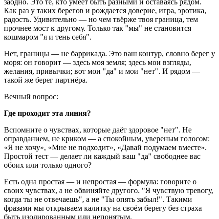
заодно. Это те, кто умеет быть разными и оставаясь рядом.
Как раз у таких берегов и рождается доверие, игра, эротика,
радость. Удивительно — но чем твёрже твоя граница, тем
прочнее мост к другому. Только так "мы" не становится
кошмаром "я и тень себя".
Нет, границы — не баррикада. Это ваш контур, словно берег у
моря: он говорит — здесь моя земля; здесь мои взгляды,
желания, привычки; вот мои "да" и мои "нет". И рядом —
такой же берег партнёра.
Вечный вопрос:
Где проходит эта линия?
Вспомните о чувствах, которые даёт здоровое "нет". Не
оправданием, не криком — а спокойным, увереным голосом:
«Я не хочу», «Мне не подходит», «Давай подумаем вместе».
Простой тест — делает ли каждый ваш "да" свободнее вас
обоих или только одного?
Есть одна простая — и непростая — формула: говорите о
своих чувствах, а не обвиняйте другого. "Я чувствую тревогу,
когда ты не отвечаешь", а не "Ты опять забыл!". Такими
фразами мы открываем калитку на своём берегу без страха
быть изолированным или непонятым.