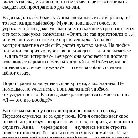
волей утверждает, а она почти не осмеливается отстаивать —
съедает всё пространство для жизни.
В двенадцать лет брака у Анны сложилась иная картина, но
тот же невидимый забор. Муж не повышает голос, не
угрожает, порой даже улыбается. Зато каждое утро начинается
с тихого, как укол, замечания: «Опять не так приготовлено…»
или «С детьми ты тоже не справляешься». Анна всё
воспринимает на свой счёт, растёт чувство вины. На любые
попытки говорить о чувствах он холоден — или огрызается:
«Опять твоя истерика?» Вечером она ворочается в постели,
взвешивает варианты: остаться или уйти. «Но без мужа не
справлюсь… кому я нужна?» — тянет за собой соседний
шёпот страха.
Порой границы нарушаются не криком, а молчанием. Не
помощью, не участием, а приправленной упрёком
отчуждённостью. В этой дымке растворяется самосознание:
«Я — это кто вообще?»
Вот только конец у обеих историй не похож на сказку.
Перелом случился не за одну ночь. Юлия отвоёвывает своё
право быть, пробуя говорить о чувствах, спорить, а не просто
слушать. Анна — через развод — научилась иначе строить
новые отношения, без вины и вечных компромиссов. И так