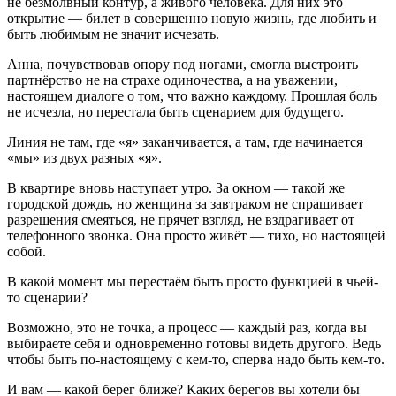
не безмолвный контур, а живого человека. Для них это
открытие — билет в совершенно новую жизнь, где любить и
быть любимым не значит исчезать.
Анна, почувствовав опору под ногами, смогла выстроить
партнёрство не на страхе одиночества, а на уважении,
настоящем диалоге о том, что важно каждому. Прошлая боль
не исчезла, но перестала быть сценарием для будущего.
Линия не там, где «я» заканчивается, а там, где начинается
«мы» из двух разных «я».
В квартире вновь наступает утро. За окном — такой же
городской дождь, но женщина за завтраком не спрашивает
разрешения смеяться, не прячет взгляд, не вздрагивает от
телефонного звонка. Она просто живёт — тихо, но настоящей
собой.
В какой момент мы перестаём быть просто функцией в чьей-
то сценарии?
Возможно, это не точка, а процесс — каждый раз, когда вы
выбираете себя и одновременно готовы видеть другого. Ведь
чтобы быть по-настоящему с кем‑то, сперва надо быть кем‑то.
И вам — какой берег ближе? Каких берегов вы хотели бы