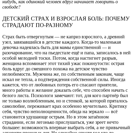
нибудь, как одинокий человек вдруг начинает говорить о
свободе?
ДЕТСКИЙ СТРАХ И ВЗРОСЛАЯ БОЛЬ: ПОЧЕМУ
СТРАДАЮТ ПО-РАЗНОМУ
Страх быть отвергнутым — не каприз взрослого, а древний
узел, завязавшийся в детстве каждого. Когда-то маленькая
девочка надеялась быть для мамы единственной — и
разочарование, что на пьедестале ещё и папа, записалось в ней
особой мелодией тоски. Потом, когда настигнет разрыв,
женщина вспоминает этот тихий ужас покинутости: острая
боль вдруг до смешного похожа на детское чувство
нелюбимости. Мужчина же, по собственным законам, чаще
искал не тепла, а подтверждения собственной силы. Иногда
кажется, что от любовных потерь его спасают приятели,
много работы и желание доказать себе, что способен начать с
белого листа. Психологи замечают: тот, для кого партнёр был
не только возлюбленным, но и стенкой, за которой пряталось
самолюбие, переживает крах особенно мучительно. Критику
себя, чувство неполноценности, обида на зеркало — всё
становится удушающе острым. Но в этом затаённом
страдании, если легонько прислушаться, уже зреет нечто
большее: возможность впервые выбрать себя, а не привычный
алгоритм прошлых лет. Не случайно спустя год кто-то