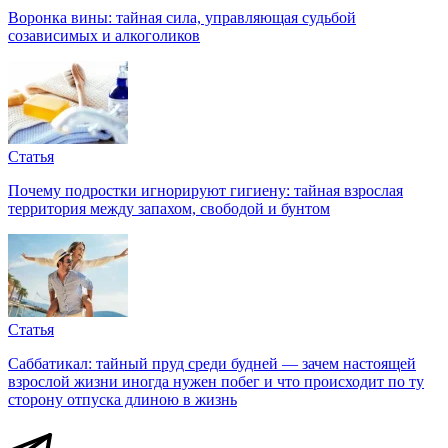
Воронка вины: тайная сила, управляющая судьбой
созависимых и алкоголиков
Статья
Почему подростки игнорируют гигиену: тайная взрослая
территория между запахом, свободой и бунтом
Статья
Саббатикал: тайный пруд среди будней — зачем настоящей
взрослой жизни иногда нужен побег и что происходит по ту
сторону отпуска длиною в жизнь