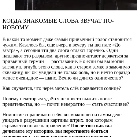
КОГДА ЗНАКОМЫЕ СЛОВА ЗВУЧАТ ПО-
НОВОМУ
В какой-то момент даже самый привычный голос становится
чужим. Казалось бы, еще вчера к вечеру ты шептал: «До
завтра», а сегодня эти два слога отдают горечью. Одни
называют это разрывом, другие предпочитают держаться за
привычный термин — расставание. Но если бы вы могли
заглянуть вглубь этого слова, как в старом замке в замочную
скважину, вы бы увидели не только боль, но и нечто гораздо
менее очевидное — шанс. Вечно ли длится одиночество?
Как случается, что через метель слёз появляется солнце?
Почему некоторым удаётся не просто выжить после
предательства, но — почти невероятно — стать счастливее?
Немногие спрашивают себя: возможно ли на самом деле
увидеть в разрушении картины штрих, под которым
скрывается новое направление?
После того как вы
дочитаете эту историю, вы перестанете бояться
одиночества, а в зеркале вдруг увидите человека,