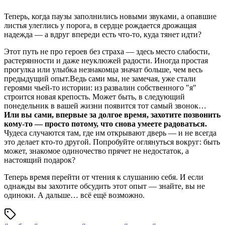
Теперь, когда паузы заполнились новыми звуками, а опавшие
листья улеглись у порога, в сердце рождается дрожащая
надежда — а вдруг впереди есть что-то, куда тянет идти?
Этот путь не про героев без страха — здесь место слабости,
растерянности и даже неуклюжей радости. Иногда простая
прогулка или улыбка незнакомца значат больше, чем весь
предыдущий опыт.Ведь сами мы, не замечая, уже стали
героями чьей-то истории: из развалин собственного "я"
строится новая крепость. Может быть, в следующий
понедельник в вашей жизни появится тот самый звонок…
Или вы сами, впервые за долгое время, захотите позвонить
кому-то — просто потому, что снова умеете радоваться.
Чудеса случаются там, где им открывают дверь — и не всегда
это делает кто-то другой. Попробуйте оглянуться вокруг: быть
может, знакомое одиночество прячет не недостаток, а
настоящий подарок?
Теперь время перейти от чтения к слушанию себя. И если
однажды вы захотите обсудить этот опыт — знайте, вы не
одиноки. А дальше… всё ещё возможно.