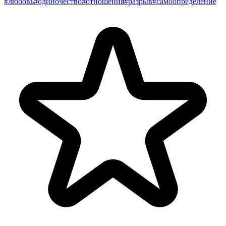
#любовь
#одиночество
#отношения
#разрыв
#самоопределение