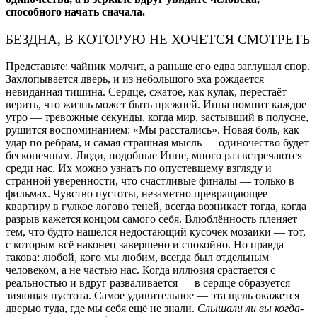
способного начать сначала.
БЕЗДНА, В КОТОРУЮ НЕ ХОЧЕТСЯ СМОТРЕТЬ
Представьте: чайник молчит, а раньше его едва заглушал спор.
Захлопывается дверь, и из небольшого эха рождается
невиданная тишина. Сердце, сжатое, как кулак, перестаёт
верить, что жизнь может быть прежней. Инна помнит каждое
утро — тревожные секунды, когда мир, застывший в полусне,
рушится воспоминанием: «Мы расстались». Новая боль, как
удар по ребрам, и самая страшная мысль — одиночество будет
бесконечным. Люди, подобные Инне, много раз встречаются
среди нас. Их можно узнать по опустевшему взгляду и
странной уверенности, что счастливые финалы — только в
фильмах. Чувство пустоты, незаметно превращающее
квартиру в гулкое логово теней, всегда возникает тогда, когда
разрыв кажется концом самого себя. Влюблённость пленяет
тем, что будто нашёлся недостающий кусочек мозаики — тот,
с которым всё наконец завершено и спокойно. Но правда
такова: любой, кого мы любим, всегда был отдельным
человеком, а не частью нас. Когда иллюзия срастается с
реальностью и вдруг разваливается — в сердце образуется
зияющая пустота. Самое удивительное — эта щель окажется
дверью туда, где мы себя ещё не знали.
Слышали ли вы когда-