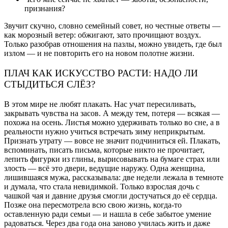
признания?
Звучит скучно, словно семейный совет, но честные ответы —
как морозный ветер: обжигают, зато прочищают воздух.
Только разобрав отношения на пазлы, можно увидеть, где был
излом — и не повторить его на новом полотне жизни.
ПЛАЧ КАК ИСКУССТВО РАСТИ: НАДО ЛИ
СТЫДИТЬСЯ СЛЁЗ?
В этом мире не любят плакать. Нас учат пересиливать,
закрывать чувства на засов. А между тем, потеря — всякая —
похожа на осень. Листья можно удерживать только во сне, а в
реальности нужно учиться встречать зиму неприкрытым.
Признать утрату — вовсе не значит подчиниться ей. Плакать,
вспоминать, писать письма, которые никто не прочитает,
лепить фигурки из глины, вырисовывать на бумаге страх или
злость — всё это двери, ведущие наружу. Одна женщина,
лишившаяся мужа, рассказывала: две недели лежала в темноте
и думала, что стала невидимкой. Только взрослая дочь с
чашкой чая и давние друзья смогли достучаться до её сердца.
Позже она пересмотрела всю свою жизнь, когда-то
оставленную ради семьи — и нашла в себе забытое умение
радоваться. Через два года она заново училась жить и даже