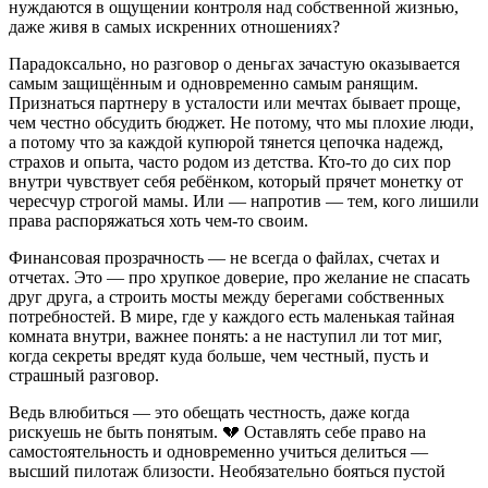
нуждаются в ощущении контроля над собственной жизнью,
даже живя в самых искренних отношениях?
Парадоксально, но разговор о деньгах зачастую оказывается
самым защищённым и одновременно самым ранящим.
Признаться партнеру в усталости или мечтах бывает проще,
чем честно обсудить бюджет. Не потому, что мы плохие люди,
а потому что за каждой купюрой тянется цепочка надежд,
страхов и опыта, часто родом из детства. Кто-то до сих пор
внутри чувствует себя ребёнком, который прячет монетку от
чересчур строгой мамы. Или — напротив — тем, кого лишили
права распоряжаться хоть чем-то своим.
Финансовая прозрачность — не всегда о файлах, счетах и
отчетах. Это — про хрупкое доверие, про желание не спасать
друг друга, а строить мосты между берегами собственных
потребностей. В мире, где у каждого есть маленькая тайная
комната внутри, важнее понять: а не наступил ли тот миг,
когда секреты вредят куда больше, чем честный, пусть и
страшный разговор.
Ведь влюбиться — это обещать честность, даже когда
рискуешь не быть понятым. 💔 Оставлять себе право на
самостоятельность и одновременно учиться делиться —
высший пилотаж близости. Необязательно бояться пустой