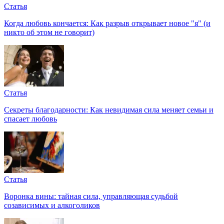
Статья
Когда любовь кончается: Как разрыв открывает новое "я" (и
никто об этом не говорит)
Статья
Секреты благодарности: Как невидимая сила меняет семьи и
спасает любовь
Статья
Воронка вины: тайная сила, управляющая судьбой
созависимых и алкоголиков