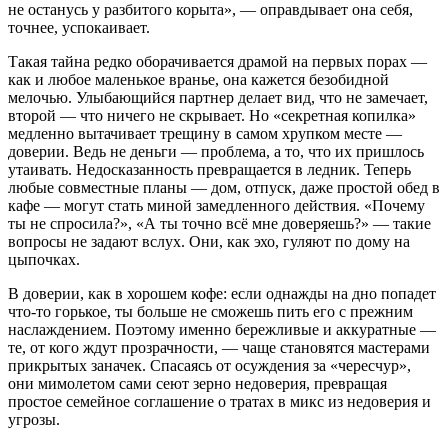
не останусь у разбитого корыта», — оправдывает она себя,
точнее, успокаивает.
Такая тайна редко оборачивается драмой на первых порах —
как и любое маленькое вранье, она кажется безобидной
мелочью. Улыбающийся партнер делает вид, что не замечает,
второй — что ничего не скрывает. Но «секретная копилка»
медленно вытачивает трещину в самом хрупком месте —
доверии. Ведь не деньги — проблема, а то, что их пришлось
утаивать. Недосказанность превращается в ледник. Теперь
любые совместные планы — дом, отпуск, даже простой обед в
кафе — могут стать миной замедленного действия. «Почему
ты не спросила?», «А ты точно всё мне доверяешь?» — такие
вопросы не задают вслух. Они, как эхо, гуляют по дому на
цыпочках.
В доверии, как в хорошем кофе: если однажды на дно попадет
что-то горькое, ты больше не сможешь пить его с прежним
наслаждением. Поэтому именно бережливые и аккуратные —
те, от кого ждут прозрачности, — чаще становятся мастерами
прикрытых заначек. Спасаясь от осуждения за «чересчур»,
они мимолетом сами сеют зерно недоверия, превращая
простое семейное соглашение о тратах в микс из недоверия и
угрозы.