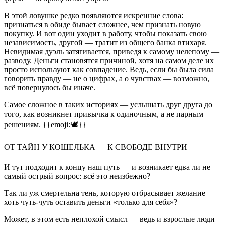
В этой ловушке редко появляются искренние слова:
признаться в обиде бывает сложнее, чем признать новую
покупку. И вот один уходит в работу, чтобы показать свою
независимость, другой — тратит из общего банка втихаря.
Невидимая дуэль затягивается, приведя к самому нелепому —
разводу. Деньги становятся причиной, хотя на самом деле их
просто используют как совпадение. Ведь, если бы была сила
говорить правду — не о цифрах, а о чувствах — возможно,
всё повернулось бы иначе.
Самое сложное в таких историях — услышать друг друга до
того, как возникнет привычка к одиночным, а не парным
решениям. {{emoji:🕊}}
ОТ ТАЙН У КОШЕЛЬКА — К СВОБОДЕ ВНУТРИ
И тут подходит к концу наш путь — и возникает едва ли не
самый острый вопрос: всё это неизбежно?
Так ли уж смертельна тень, которую отбрасывает желание
хоть чуть-чуть оставить деньги «только для себя»?
Может, в этом есть неплохой смысл — ведь и взрослые люди