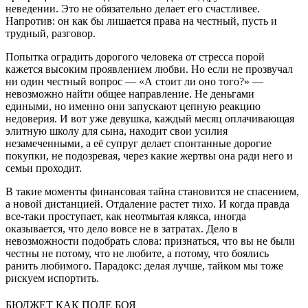
неведении. Это не обязательно делает его счастливее.
Напротив: он как бы лишается права на честный, пусть и
трудный, разговор.
Попытка оградить дорогого человека от стресса порой
кажется высоким проявлением любви. Но если не прозвучал
ни один честный вопрос — «А стоит ли оно того?» —
невозможно найти общее направление. Не деньгами
едиными, но именно они запускают цепную реакцию
недоверия. И вот уже девушка, каждый месяц оплачивающая
элитную школу для сына, находит свои усилия
незамеченными, а её супруг делает спонтанные дорогие
покупки, не подозревая, через какие жертвы она ради него и
семьи проходит.
В такие моменты финансовая тайна становится не спасением,
а новой дистанцией. Отдаление растет тихо. И когда правда
все-таки проступает, как неотмытая клякса, иногда
оказывается, что дело вовсе не в затратах. Дело в
невозможности подобрать слова: признаться, что вы не были
честны не потому, что не любите, а потому, что боялись
ранить любимого. Парадокс: делая лучше, тайком мы тоже
рискуем испортить.
БЮДЖЕТ КАК ПОЛЕ БОЯ