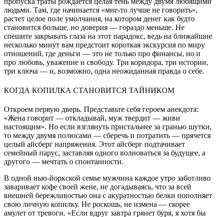
пропуска траты рождается целая тень между двумя любящими
людьми. Там, где начинается «мне-то лучше не говорить»,
растет целое поле умолчания, на котором денег как будто
становится больше, но доверия — гораздо меньше. Не
спешите закрывать глаза на этот парадокс, ведь на ближайшие
несколько минут вам предстоит короткая экскурсия по миру
отношений, где деньги — это не только про финансы, но и
про любовь, уважение и свободу. Три коридора, три истории,
три ключа — и, возможно, одна неожиданная правда о себе.
КОГДА КОПИЛКА СТАНОВИТСЯ ТАЙНИКОМ
Откроем первую дверь. Представьте себя героем анекдота:
«Жена говорит — откладывай, муж твердит — живи
настоящим». Но если взглянуть пристальнее за гранью шутки,
то между двумя полюсами — сберечь и потратить — прячется
целый айсберг напряжения. Этот айсберг подтачивает
семейный парус, заставляя одного волноваться за будущее, а
другого — мечтать о спонтанности.
В одной нью-йоркской семье мужчина каждое утро заботливо
заваривает кофе своей жене, не догадываясь, что за всей
внешней бережливостью она с акуратностью белки пополняет
свою личную копилку. Не роскошь, не измена — скорее
амулет от тревоги. «Если вдруг завтра грянет буря, я хотя бы