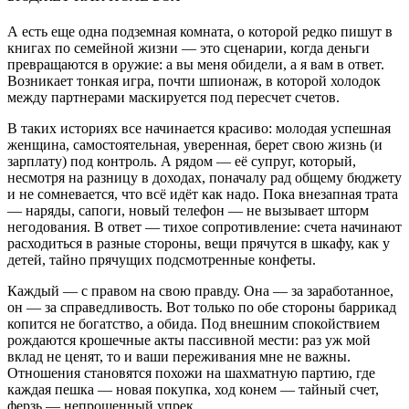
А есть еще одна подземная комната, о которой редко пишут в
книгах по семейной жизни — это сценарии, когда деньги
превращаются в оружие: а вы меня обидели, а я вам в ответ.
Возникает тонкая игра, почти шпионаж, в которой холодок
между партнерами маскируется под пересчет счетов.
В таких историях все начинается красиво: молодая успешная
женщина, самостоятельная, уверенная, берет свою жизнь (и
зарплату) под контроль. А рядом — её супруг, который,
несмотря на разницу в доходах, поначалу рад общему бюджету
и не сомневается, что всё идёт как надо. Пока внезапная трата
— наряды, сапоги, новый телефон — не вызывает шторм
негодования. В ответ — тихое сопротивление: счета начинают
расходиться в разные стороны, вещи прячутся в шкафу, как у
детей, тайно прячущих подсмотренные конфеты.
Каждый — с правом на свою правду. Она — за заработанное,
он — за справедливость. Вот только по обе стороны баррикад
копится не богатство, а обида. Под внешним спокойствием
рождаются крошечные акты пассивной мести: раз уж мой
вклад не ценят, то и ваши переживания мне не важны.
Отношения становятся похожи на шахматную партию, где
каждая пешка — новая покупка, ход конем — тайный счет,
ферзь — непрощенный упрек.