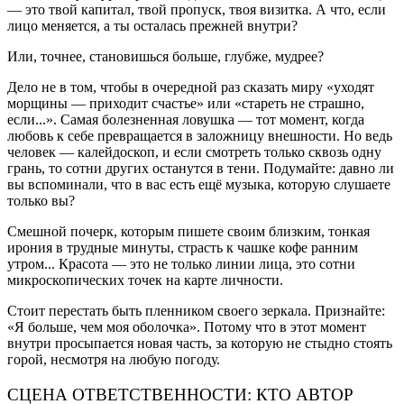
— это твой капитал, твой пропуск, твоя визитка. А что, если
лицо меняется, а ты осталась прежней внутри?
Или, точнее, становишься больше, глубже, мудрее?
Дело не в том, чтобы в очередной раз сказать миру «уходят
морщины — приходит счастье» или «стареть не страшно,
если...». Самая болезненная ловушка — тот момент, когда
любовь к себе превращается в заложницу внешности. Но ведь
человек — калейдоскоп, и если смотреть только сквозь одну
грань, то сотни других останутся в тени. Подумайте: давно ли
вы вспоминали, что в вас есть ещё музыка, которую слушаете
только вы?
Смешной почерк, которым пишете своим близким, тонкая
ирония в трудные минуты, страсть к чашке кофе ранним
утром... Красота — это не только линии лица, это сотни
микроскопических точек на карте личности.
Стоит перестать быть пленником своего зеркала. Признайте:
«Я больше, чем моя оболочка». Потому что в этот момент
внутри просыпается новая часть, за которую не стыдно стоять
горой, несмотря на любую погоду.️
СЦЕНА ОТВЕТСТВЕННОСТИ: КТО АВТОР