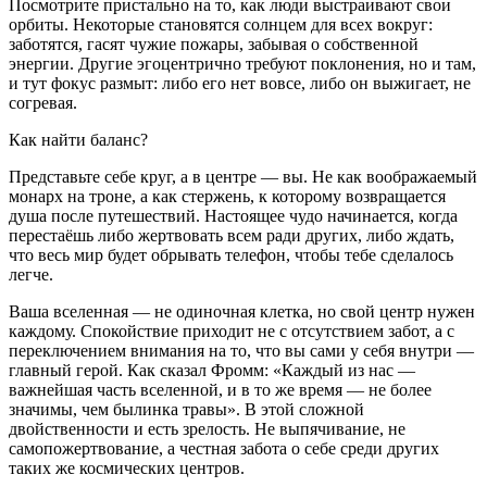
Посмотрите пристально на то, как люди выстраивают свои
орбиты. Некоторые становятся солнцем для всех вокруг:
заботятся, гасят чужие пожары, забывая о собственной
энергии. Другие эгоцентрично требуют поклонения, но и там,
и тут фокус размыт: либо его нет вовсе, либо он выжигает, не
согревая.
Как найти баланс?
Представьте себе круг, а в центре — вы. Не как воображаемый
монарх на троне, а как стержень, к которому возвращается
душа после путешествий. Настоящее чудо начинается, когда
перестаёшь либо жертвовать всем ради других, либо ждать,
что весь мир будет обрывать телефон, чтобы тебе сделалось
легче.
Ваша вселенная — не одиночная клетка, но свой центр нужен
каждому. Спокойствие приходит не с отсутствием забот, а с
переключением внимания на то, что вы сами у себя внутри —
главный герой. Как сказал Фромм: «Каждый из нас —
важнейшая часть вселенной, и в то же время — не более
значимы, чем былинка травы». В этой сложной
двойственности и есть зрелость. Не выпячивание, не
самопожертвование, а честная забота о себе среди других
таких же космических центров.