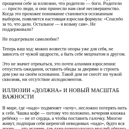
прощения себе за иллюзию, что родители — боги. Родители
— просто люди, и они принесли нам своё несовершенство.
Когда это прохожее понимание становится осознанным
выбором, появляется настоящая взрослая формула: «Спасибо
за то, что дали. Остальное — я возьму сам». Не
поддерживали?
Не подогревали самолюбие?
Теперь ваш ход: можно возвести опоры уже для себя, не
зависеть от чужой щедрости, а быть себе меценатом и другом.
Это не значит отрекаться, это почти алхимия взросления:
отпустить ожидания, оставить обиды за дверями и строить
дом уже на своём основании. Такой дом не снесёт ни чужой
сквозняк, ни отсутствие аплодисментов.
ИЛЛЮЗИИ «ДОЛЖНА» И НОВЫЙ МАСШТАБ
ВАЖНОСТИ
В мире, где «надо» подменяет «хочу», несложно потерять нить
к себе. Чашка кофе — потому что положено, вечерняя книжка
ребёнку — не от сердца, а чтобы поставить галочку. Многие
живут, подпирая себя шеренгой невидимых «надо», будто вся
жизнь — это экзамен, где даже разноголосица мыслей обязана