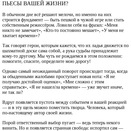
ПЬЕСЫ ВАШЕЙ ЖИЗНИ?
В обычном дне всё решают мелочи, но именно на них
строится фундамент — быть пешкой в чужой игре или стать
собственным режиссёром. Ловили себя на фразах: «Меня
никто не замечает», «Кто-то постоянно мешает», «У меня не
хватает времени»?
Так говорят герои, которым кажется, что их ладья движется по
шахматной доске сама собой, а рука судьбы принадлежит
кому-то другому. Мы чуть не рождаемся в этом положении:
помогите, спасите, определите мою дорогу!
Однако самый неожиданный поворот происходит тогда, когда
за обыденными жалобами проступает новая нота: «Я не
получаю достойной оценки», «Мне сложно с этим
справиться», «Я не нашел/ла времени» — уже звучит иначе,
не так ли?
Вдруг появляется пустота между событием и вашей реакцией
— и в эту щель можно поместить творца. Человека, который
по-настоящему автор своей жизни.
Порой ответственный выбор пугает — ведь теперь некого
винить. Но и появляется странная свобода: испортил сам —