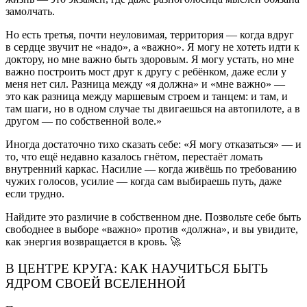
замолчать.
Но есть третья, почти неуловимая, территория — когда вдруг
в сердце звучит не «надо», а «важно». Я могу не хотеть идти к
доктору, но мне важно быть здоровым. Я могу устать, но мне
важно построить мост друг к другу с ребёнком, даже если у
меня нет сил. Разница между «я должна» и «мне важно» —
это как разница между маршевым строем и танцем: и там, и
там шаги, но в одном случае ты двигаешься на автопилоте, а в
другом — по собственной воле.»
Иногда достаточно тихо сказать себе: «Я могу отказаться» — и
то, что ещё недавно казалось гнётом, перестаёт ломать
внутренний каркас. Насилие — когда живёшь по требованию
чужих голосов, усилие — когда сам выбираешь путь, даже
если трудно.
Найдите это различие в собственном дне. Позвольте себе быть
свободнее в выборе «важно» против «должна», и вы увидите,
как энергия возвращается в кровь. 🚀
В ЦЕНТРЕ КРУГА: КАК НАУЧИТЬСЯ БЫТЬ
ЯДРОМ СВОЕЙ ВСЕЛЕННОЙ