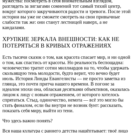
мужества: посмотреть в себя внимательным взглядом,
разглядеть за зигзагами сомнений тот самый тихий центр,
вокруг которого закручиваются радости и тревоги. После этой
истории вы уже не сможете смотреть на свои привычные
слабости так же: они станут лестницей наверх, а не
кандалами.
ХРУПКИЕ ЗЕРКАЛА ВНЕШНОСТИ: КАК НЕ
ПОТЕРЯТЬСЯ В КРИВЫХ ОТРАЖЕНИЯХ
Есть тысячи сказок о том, как красота спасает мир, и ни одной
о том, как спастись от красоты. Но реальность беспощадна:
человечество тратит сотни миллиардов на то, чтобы удержать
скользящую тень молодости, будто верит, что вечно будет
июль. История Линды Евангелисты — не просто заметка из
глянца, это почти притча нашего времени. В погоне за
идеалом эпохи она, облаская десятками объективов, оказалась
лицом к лицу с новым отражением, от которого хотелось
спрятаться. Стыд, одиночество, немота — всё это могло бы
стать финалом, если бы внутри не возник бунт: рассказать,
показать себя миру, выйти из тени.
Что здесь важно понять?
Вся наша культура с раннего детства нашёптывает: твоё лицо