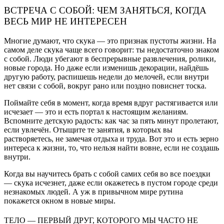
ВСТРЕЧА С СОБОЙ: ЧЕМ ЗАНЯТЬСЯ, КОГДА
ВЕСЬ МИР НЕ ИНТЕРЕСЕН
Многие думают, что скука — это признак пустоты жизни. На
самом деле скука чаще всего говорит: ты недостаточно знаком
с собой. Люди убегают в беспрерывные развлечения, ролики,
новые города. Но даже если изменишь декорации, найдёшь
другую работу, распишешь недели до мелочей, если внутри
нет связи с собой, вокруг рано или поздно повиснет тоска.
Поймайте себя в момент, когда время вдруг растягивается или
исчезает — это и есть портал к настоящим желаниям.
Вспомните детскую радость: как час за пять минут пролетают,
если увлечён. Отыщите те занятия, в которых вы
растворяетесь, не замечая отдыха и труда. Вот это и есть зерно
интереса к жизни, то, что нельзя найти вовне, если не создашь
внутри.
Когда вы научитесь брать с собой самих себя во все поездки
— скука исчезнет, даже если окажетесь в пустом городе среди
незнакомых людей. А уж в привычном мире рутина
покажется окном в новые миры.
ТЕЛО — ПЕРВЫЙ ДРУГ, КОТОРОГО МЫ ЧАСТО НЕ