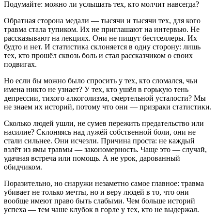
Подумайте: можно ли услышать тех, кто молчит навсегда?
Обратная сторона медали — тысячи и тысячи тех, для кого
травма стала тупиком. Их не приглашают на интервью. Не
рассказывают на лекциях. Они не пишут бестселлеры. Их
будто и нет. И статистика склоняется в одну сторону: лишь
тех, кто прошёл сквозь боль и стал рассказчиком о своих
подвигах.
Но если бы можно было спросить у тех, кто сломался, чьи
имена никто не узнает? У тех, кто ушёл в горькую тень
депрессии, тихого алкоголизма, смертельной усталости? Мы
не знаем их историй, потому что они — призраки статистики.
Сколько людей ушли, не сумев пережить предательство или
насилие? Склоняясь над лужёй собственной боли, они не
стали сильнее. Они исчезли. Причина проста: не каждый
взлёт из ямы травмы — закономерность. Чаще это — случай,
удачная встреча или помощь. А не урок, дарованный
обидчиком.
Поразительно, но снаружи незаметно самое главное: травма
убивает не только мечты, но и веру людей в то, что они
вообще имеют право быть слабыми. Чем больше историй
успеха — тем чаше клубок в горле у тех, кто не выдержал.