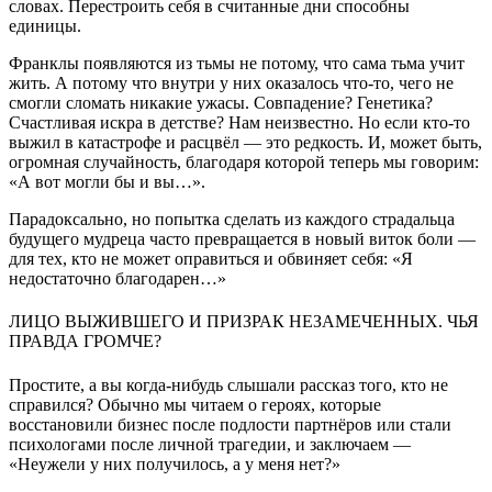
словах. Перестроить себя в считанные дни способны
единицы.
Франклы появляются из тьмы не потому, что сама тьма учит
жить. А потому что внутри у них оказалось что-то, чего не
смогли сломать никакие ужасы. Совпадение? Генетика?
Счастливая искра в детстве? Нам неизвестно. Но если кто-то
выжил в катастрофе и расцвёл — это редкость. И, может быть,
огромная случайность, благодаря которой теперь мы говорим:
«А вот могли бы и вы…».
Парадоксально, но попытка сделать из каждого страдальца
будущего мудреца часто превращается в новый виток боли —
для тех, кто не может оправиться и обвиняет себя: «Я
недостаточно благодарен…»
ЛИЦО ВЫЖИВШЕГО И ПРИЗРАК НЕЗАМЕЧЕННЫХ. ЧЬЯ
ПРАВДА ГРОМЧЕ?
Простите, а вы когда-нибудь слышали рассказ того, кто не
справился? Обычно мы читаем о героях, которые
восстановили бизнес после подлости партнёров или стали
психологами после личной трагедии, и заключаем —
«Неужели у них получилось, а у меня нет?»