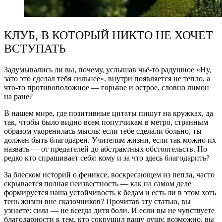
КЛУБ, В КОТОРЫЙ НИКТО НЕ ХОЧЕТ
ВСТУПАТЬ
Задумывались ли вы, почему, услышав чьё-то радушное «Ну,
зато это сделал тебя сильнее», внутри появляется не тепло, а
что-то противоположное — горькое и острое, словно лимон
на ране?
В нашем мире, где позитивные цитаты пишут на кружках, да
так, чтобы было видно всем попутчикам в метро, странным
образом укоренилась мысль: если тебе сделали больно, ты
должен быть благодарен. Учителям жизни, если так можно их
назвать — от предателей до абстрактных обстоятельств. Но
редко кто спрашивает себя: кому и за что здесь благодарить?
За блеском историй о фениксе, воскресающем из пепла, часто
скрывается полная неизвестность — как на самом деле
формируется наша устойчивость к бедам и есть ли в этом хоть
тень жизни вне сказочников? Прочитав эту статью, вы
узнаете: сила — не всегда дитя боли. И если вы не чувствуете
благодарности к тем, кто сокрушил вашу душу, возможно, вы