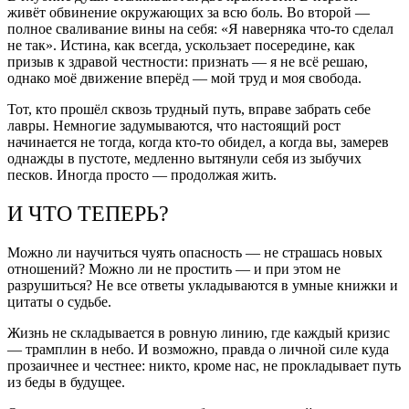
живёт обвинение окружающих за всю боль. Во второй —
полное сваливание вины на себя: «Я наверняка что-то сделал
не так». Истина, как всегда, ускользает посередине, как
призыв к здравой честности: признать — я не всё решаю,
однако моё движение вперёд — мой труд и моя свобода.
Тот, кто прошёл сквозь трудный путь, вправе забрать себе
лавры. Немногие задумываются, что настоящий рост
начинается не тогда, когда кто-то обидел, а когда вы, замерев
однажды в пустоте, медленно вытянули себя из зыбучих
песков. Иногда просто — продолжая жить.
И ЧТО ТЕПЕРЬ?
Можно ли научиться чуять опасность — не страшась новых
отношений? Можно ли не простить — и при этом не
разрушиться? Не все ответы укладываются в умные книжки и
цитаты о судьбе.
Жизнь не складывается в ровную линию, где каждый кризис
— трамплин в небо. И возможно, правда о личной силе куда
прозаичнее и честнее: никто, кроме нас, не прокладывает путь
из беды в будущее.