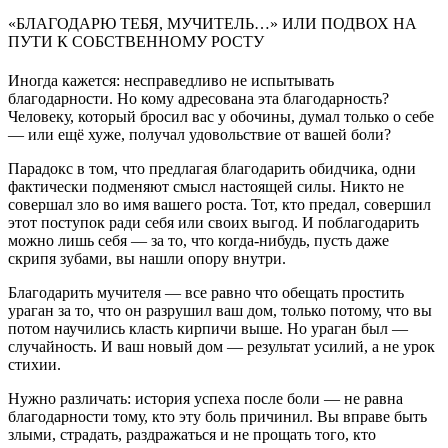
«БЛАГОДАРЮ ТЕБЯ, МУЧИТЕЛЬ…» ИЛИ ПОДВОХ НА
ПУТИ К СОБСТВЕННОМУ РОСТУ
Иногда кажется: несправедливо не испытывать
благодарности. Но кому адресована эта благодарность?
Человеку, который бросил вас у обочины, думал только о себе
— или ещё хуже, получал удовольствие от вашей боли?
Парадокс в том, что предлагая благодарить обидчика, одни
фактически подменяют смысл настоящей силы. Никто не
совершал зло во имя вашего роста. Тот, кто предал, совершил
этот поступок ради себя или своих выгод. И поблагодарить
можно лишь себя — за то, что когда-нибудь, пусть даже
скрипя зубами, вы нашли опору внутри.
Благодарить мучителя — все равно что обещать простить
ураган за то, что он разрушил ваш дом, только потому, что вы
потом научились класть кирпичи выше. Но ураган был —
случайность. И ваш новый дом — результат усилий, а не урок
стихии.
Нужно различать: история успеха после боли — не равна
благодарности тому, кто эту боль причинил. Вы вправе быть
злыми, страдать, раздражаться и не прощать того, кто