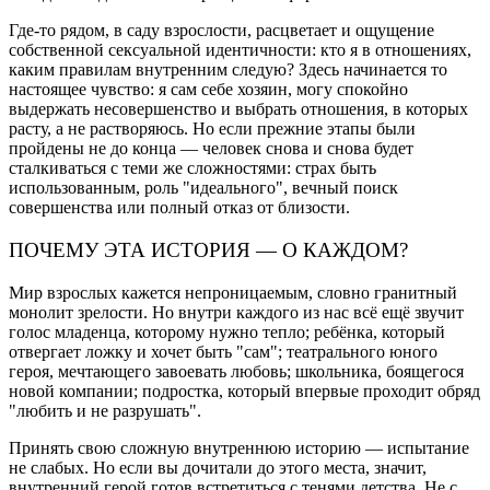
Где-то рядом, в саду взрослости, расцветает и ощущение
собственной сексуальной идентичности: кто я в отношениях,
каким правилам внутренним следую? Здесь начинается то
настоящее чувство: я сам себе хозяин, могу спокойно
выдержать несовершенство и выбрать отношения, в которых
расту, а не растворяюсь. Но если прежние этапы были
пройдены не до конца — человек снова и снова будет
сталкиваться с теми же сложностями: страх быть
использованным, роль "идеального", вечный поиск
совершенства или полный отказ от близости.
ПОЧЕМУ ЭТА ИСТОРИЯ — О КАЖДОМ?
Мир взрослых кажется непроницаемым, словно гранитный
монолит зрелости. Но внутри каждого из нас всё ещё звучит
голос младенца, которому нужно тепло; ребёнка, который
отвергает ложку и хочет быть "сам"; театрального юного
героя, мечтающего завоевать любовь; школьника, боящегося
новой компании; подростка, который впервые проходит обряд
"любить и не разрушать".
Принять свою сложную внутреннюю историю — испытание
не слабых. Но если вы дочитали до этого места, значит,
внутренний герой готов встретиться с тенями детства. Не с