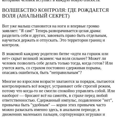
ВОЛШЕБСТВО КОНТРОЛЯ: ГДЕ РОЖДАЕТСЯ
ВОЛЯ (АНАЛЬНЫЙ СЕКРЕТ)
Вот уже малыш становится на ноги и впервые громко
заявляет: "Я сам!" Теперь разворачивается целая драма:
разделить себя и других, завоевать право быть отдельным,
научиться держать и отпускать. Это территория границ и
контроля.
В знакомой каждому родителю битве «идти на горшок или
нет» скрыт великий экзамен: чья воля сильнее? Может ли
человек позволить себе делать только тогда, когда готов? Или
учится жить, со страхом постоянно сдерживая порывы,
опасаясь ошибиться, быть "неправильным"?
Многие во взрослом возрасте хватаются за порядок, пытаются
контролировать всё вокруг, устраивают себе строгий режим,
потому что когда-то не смогли спокойно управлять собой. Или
наоборот — бросают всё на самотёк, в страхе перед любой
ответственностью. Сдержанный импульс, подавленное "нет",
привычка быть "удобным" — корни этих привычек часто
можно разыскать именно здесь, в анальном периоде, в
движениях маленьких пальцев, сортирующих игрушки и