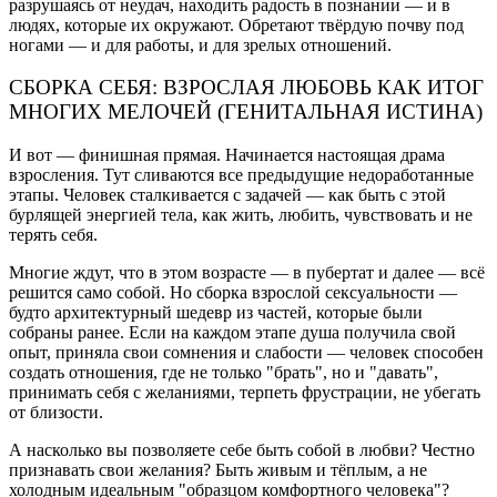
разрушаясь от неудач, находить радость в познании — и в
людях, которые их окружают. Обретают твёрдую почву под
ногами — и для работы, и для зрелых отношений.
СБОРКА СЕБЯ: ВЗРОСЛАЯ ЛЮБОВЬ КАК ИТОГ
МНОГИХ МЕЛОЧЕЙ (ГЕНИТАЛЬНАЯ ИСТИНА)
И вот — финишная прямая. Начинается настоящая драма
взросления. Тут сливаются все предыдущие недоработанные
этапы. Человек сталкивается с задачей — как быть с этой
бурлящей энергией тела, как жить, любить, чувствовать и не
терять себя.
Многие ждут, что в этом возрасте — в пубертат и далее — всё
решится само собой. Но сборка взрослой сексуальности —
будто архитектурный шедевр из частей, которые были
собраны ранее. Если на каждом этапе душа получила свой
опыт, приняла свои сомнения и слабости — человек способен
создать отношения, где не только "брать", но и "давать",
принимать себя с желаниями, терпеть фрустрации, не убегать
от близости.
А насколько вы позволяете себе быть собой в любви? Честно
признавать свои желания? Быть живым и тёплым, а не
холодным идеальным "образцом комфортного человека"?