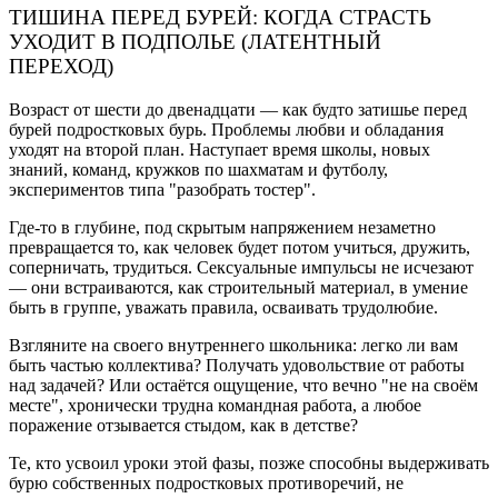
ТИШИНА ПЕРЕД БУРЕЙ: КОГДА СТРАСТЬ
УХОДИТ В ПОДПОЛЬЕ (ЛАТЕНТНЫЙ
ПЕРЕХОД)
Возраст от шести до двенадцати — как будто затишье перед
бурей подростковых бурь. Проблемы любви и обладания
уходят на второй план. Наступает время школы, новых
знаний, команд, кружков по шахматам и футболу,
экспериментов типа "разобрать тостер".
Где-то в глубине, под скрытым напряжением незаметно
превращается то, как человек будет потом учиться, дружить,
соперничать, трудиться. Сексуальные импульсы не исчезают
— они встраиваются, как строительный материал, в умение
быть в группе, уважать правила, осваивать трудолюбие.
Взгляните на своего внутреннего школьника: легко ли вам
быть частью коллектива? Получать удовольствие от работы
над задачей? Или остаётся ощущение, что вечно "не на своём
месте", хронически трудна командная работа, а любое
поражение отзывается стыдом, как в детстве?
Те, кто усвоил уроки этой фазы, позже способны выдерживать
бурю собственных подростковых противоречий, не