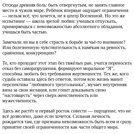
Отсюда древняя боль: быть отвергнутым, не занять главное
место в чужом мире. Ребёнок впервые ощущает ограничения
— нельзя всё, что хочется, не я центр Вселенной. Но это же
испытание — школа зрелой любви: учишься отпускать,
примиряешься с невозможностью абсолютного обладания,
учишься быть частью.
Замечали ли вы в себе страсть к борьбе за чьё-то внимание?
Или болезненную чувствительность к намёкам на ревность,
сравнения, конкуренцию?
Те, кто проходит этот этап без тяжёлых ран, учатся переносить
отказ без саморазрушения, формируют моральное "Я",
способны любить без требования жертвенности. Тех же, кого
судьба оставила здесь без ответов, потом всю жизнь манит
перспектива "любовного треугольника", мучает внутренняя
вина за свои желания, или гонит доказывать свою
"настоящесть" через сверх-женственность или
мужественность.
Здесь же растёт и первый росток совести — ощущение, что не
всё дозволено, даже если хочется. Сильная личность
рождается там, где признана невозможность быть всем и сразу,
принятие своей ограниченности как части общего мира.