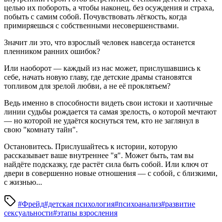
целью их побороть, а чтобы наконец, без осуждения и страха,
побыть с самим собой. Почувствовать лёгкость, когда
примиряешься с собственными несовершенствами.
Значит ли это, что взрослый человек навсегда останется
пленником ранних ошибок?
Или наоборот — каждый из нас может, прислушавшись к
себе, начать новую главу, где детские драмы становятся
топливом для зрелой любви, а не её проклятьем?
Ведь именно в способности видеть свои истоки и хаотичные
линии судьбы рождается та самая зрелость, о которой мечтают
— но которой не удаётся коснуться тем, кто не заглянул в
свою "комнату тайн".
Остановитесь. Прислушайтесь к истории, которую
рассказывает ваше внутреннее "я". Может быть, там вы
найдёте подсказку, где растёт сила быть собой. Или ключ от
двери в совершенно новые отношения — с собой, с близкими,
с жизнью...
#Фрейд
#детская психология
#психоанализ
#развитие
сексуальности
#этапы взросления