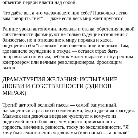
объектов первой власти над собой.
Что даёте вы, а что удерживаете при себе? Насколько легко
вам говорить "нет" — даже если весь мир ждёт другого?
Ранние уроки автономии, похвалы и стыда, обретения первой
собственности формируют не только будущие отношения с
близостью, но и отношение к миру порядка и хаоса,
ощущения себя "главным" или навечно подчинённым. Там,
где нависло осуждение и откуда — остался страх быть
неправильно понятым, ребёнок может вырасти с внутренним
контролёром или вечным революционером, бросающим
вызов.
ДРАМАТУРГИЯ ЖЕЛАНИЯ: ИСПЫТАНИЕ
ЛЮБВИ И СОБСТВЕННОСТИ (ЭДИПОВ
МИРАЖ)
Третий акт этой великой пьесы — самый запутанный,
насыщенный страстью и сомнениями, будто древняя трагедия.
Мальчик или девочка впервые чувствует к кому-то из
родителей нечто большее, чем просто привязанность:
гордость, влечение, ревность, тоску по эксклюзивности. "Я
хочу быть единственным для мамы (или папы) — а нельзя!"