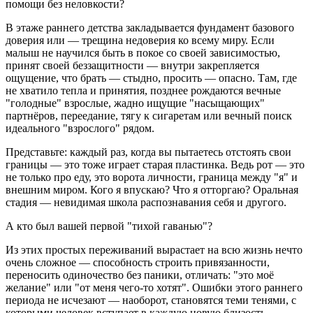
помощи без неловкости?
В этаже раннего детства закладывается фундамент базового
доверия или — трещина недоверия ко всему миру. Если
малыш не научился быть в покое со своей зависимостью,
принят своей беззащитности — внутри закрепляется
ощущение, что брать — стыдно, просить — опасно. Там, где
не хватило тепла и принятия, позднее рождаются вечные
"голодные" взрослые, жадно ищущие "насыщающих"
партнёров, переедание, тягу к сигаретам или вечный поиск
идеального "взрослого" рядом.
Представьте: каждый раз, когда вы пытаетесь отстоять свои
границы — это тоже играет старая пластинка. Ведь рот — это
не только про еду, это ворота личности, граница между "я" и
внешним миром. Кого я впускаю? Что я отторгаю? Оральная
стадия — невидимая школа распознавания себя и другого.
А кто был вашей первой "тихой гаванью"?
Из этих простых переживаний вырастает на всю жизнь нечто
очень сложное — способность строить привязанности,
переносить одиночество без паники, отличать: "это моё
желание" или "от меня чего-то хотят". Ошибки этого раннего
периода не исчезают — наоборот, становятся теми тенями, с
которыми человек вступает в каждую новую близость.