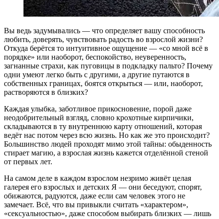
Вы ведь задумывались — что определяет вашу способность
любить, доверять, чувствовать радость во взрослой жизни?
Откуда берётся то интуитивное ощущение — «со мной всё в
порядке» или наоборот, беспокойство, неуверенность,
загнанные страхи, как пуговицы в подкладку пальто? Почему
одни умеют легко быть с другими, а другие путаются в
собственных границах, боятся открыться — или, наоборот,
растворяются в близких?
Каждая улыбка, заботливое прикосновение, порой даже
неодобрительный взгляд, словно крохотные кирпичики,
складываются в ту внутреннюю карту отношений, которая
ведёт нас потом через всю жизнь. Но как же это происходит?
Большинство людей проходят мимо этой тайны: обыденность
стирает магию, а взрослая жизнь кажется отделённой стеной
от первых лет.
На самом деле в каждом взрослом незримо живёт целая
галерея его взрослых и детских Я — они беседуют, спорят,
обижаются, радуются, даже если сам человек этого не
замечает. Всё, что вы привыкли считать «характером»,
«сексуальностью», даже способом выбирать близких — лишь