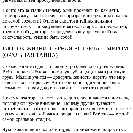
размытых пятен проступила личность.
Но что это за этапы? Почему одни проходят их, как дети,
вприпрыжку, а кого-то мучают призраки несделанных шагов
до самой зрелости? Ответы скрыты в тайнах психики:
погружайтесь — и вы увидите заговор старых потребностей,
тревог и побед, которые определят вашу зрелую любовь,
сексуальность, умение быть собой.
ГЛОТОК ЖИЗНИ: ПЕРВАЯ ВСТРЕЧА С МИРОМ
(ОРАЛЬНАЯ ТАЙНА)
Самые ранние годы — словно утро большого путешествия.
Всё начинается буквально с двух губ, ищущих материнскую
грудь. Малыш учится — доверять, зависеть, верить, что мир
ответит на его просьбу. Этот период невидимой роскоши:
возьмите — и вам дадут, позовите — и кто-то придёт.
Почему некоторые настолько жадно вслушиваются в похвалу,
поглощают чужое внимание? Почему другие пугаются
потребности в заботе, надевают броню независимости, в то же
время жаждая лёгкой ласки, доброго слова? Всё это — эхо той
самой оральной стадии.
Чувствовали ли вы когда-нибудь, что не можете попросить о