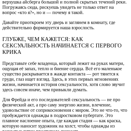
верхушка айсберга большой и полной скрытых течений реки.
Погружаясь сюда, рискуешь увидеть не только ответ на
вопрос «кто я?», но и — почему я такой.
Давайте приоткроем эту дверь и заглянем в комнату, где
действительно формируется наша взрослость.
ГЛУБЖЕ, ЧЕМ КАЖЕТСЯ: КАК
СЕКСУАЛЬНОСТЬ НАЧИНАЕТСЯ С ПЕРВОГО
КРИКА
Представьте себе младенца, который лежит на руках матери,
ощущая её запах, тепло и биение сердца. Всё его маленькое
существо раскрывается в жажде контакта — рот тянется к
груди, глаз ищет взгляд. Здесь, в этих первых мгновениях
жизни, начинается история сексуальности, хотя слово звучит
здесь совсем иначе, чем привыкли думать.
Для Фрейда и его последователей сексуальность — не про
физический акт, а про саму энергию жизни, влечение,
удовольствие от соприкосновения с миром. Это не что-то, что
пробуждается однажды в подростковом пубертате. Это
плавное наслоение опыта, где каждая стадия — как краска,
которую наносит художник на холст, чтобы однажды из