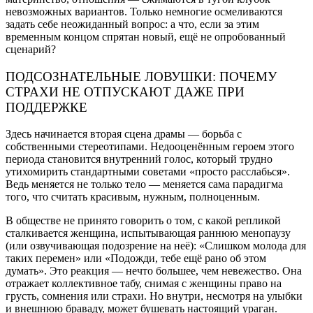
невозможных вариантов. Только немногие осмеливаются
задать себе неожиданный вопрос: а что, если за этим
временным концом спрятан новый, ещё не опробованный
сценарий?
ПОДСОЗНАТЕЛЬНЫЕ ЛОВУШКИ: ПОЧЕМУ
СТРАХИ НЕ ОТПУСКАЮТ ДАЖЕ ПРИ
ПОДДЕРЖКЕ
Здесь начинается вторая сцена драмы — борьба с
собственными стереотипами. Недооценённым героем этого
периода становится внутренний голос, который трудно
утихомирить стандартными советами «просто расслабься».
Ведь меняется не только тело — меняется сама парадигма
того, что считать красивым, нужным, полноценным.
В обществе не принято говорить о том, с какой репликой
сталкивается женщина, испытывающая раннюю менопаузу
(или озвучивающая подозрение на неё): «Слишком молода для
таких перемен» или «Подожди, тебе ещё рано об этом
думать». Это реакция — нечто большее, чем невежество. Она
отражает коллективное табу, снимая с женщины право на
грусть, сомнения или страхи. Но внутри, несмотря на улыбки
и внешнюю браваду, может бушевать настоящий ураган.