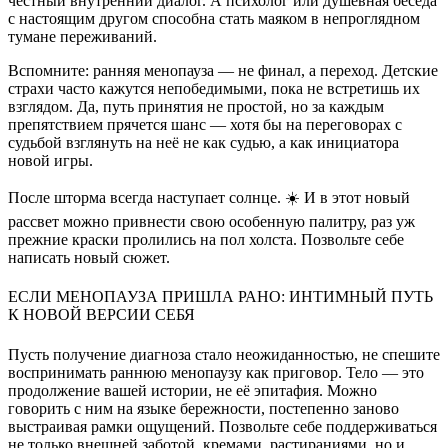
честный внутренний диалог. А психолог или душевная беседа
с настоящим другом способна стать маяком в непроглядном
тумане переживаний.
Вспомните: ранняя менопауза — не финал, а переход. Детские
страхи часто кажутся непобедимыми, пока не встретишь их
взглядом. Да, путь принятия не простой, но за каждым
препятствием прячется шанс — хотя бы на переговорах с
судьбой взглянуть на неё не как судью, а как инициатора
новой игры.
После шторма всегда наступает солнце. ☀️ И в этот новый
рассвет можно привнести свою особенную палитру, раз уж
прежние краски пролились на пол холста. Позвольте себе
написать новый сюжет.
ЕСЛИ МЕНОПАУЗА ПРИШЛА РАНО: ИНТИМНЫЙ ПУТЬ
К НОВОЙ ВЕРСИИ СЕБЯ
Пусть получение диагноза стало неожиданностью, не спешите
воспринимать раннюю менопаузу как приговор. Тело — это
продолжение вашей истории, не её эпитафия. Можно
говорить с ним на языке бережности, постепенно заново
выстраивая рамки ощущений. Позвольте себе поддерживаться
не только внешней заботой, кремами, растираниями, но и