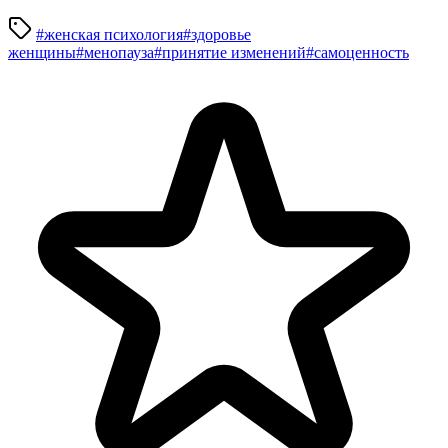
#женская психология
#здоровье
женщины
#менопауза
#принятие изменений
#самоценность