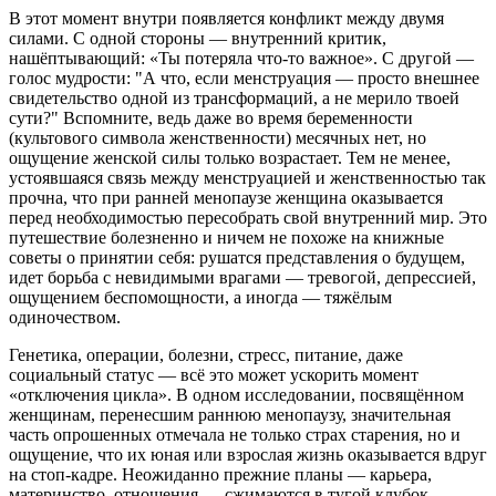
В этот момент внутри появляется конфликт между двумя
силами. С одной стороны — внутренний критик,
нашёптывающий: «Ты потеряла что-то важное». С другой —
голос мудрости: "А что, если менструация — просто внешнее
свидетельство одной из трансформаций, а не мерило твоей
сути?" Вспомните, ведь даже во время беременности
(культового символа женственности) месячных нет, но
ощущение женской силы только возрастает. Тем не менее,
устоявшаяся связь между менструацией и женственностью так
прочна, что при ранней менопаузе женщина оказывается
перед необходимостью пересобрать свой внутренний мир. Это
путешествие болезненно и ничем не похоже на книжные
советы о принятии себя: рушатся представления о будущем,
идет борьба с невидимыми врагами — тревогой, депрессией,
ощущением беспомощности, а иногда — тяжёлым
одиночеством.
Генетика, операции, болезни, стресс, питание, даже
социальный статус — всё это может ускорить момент
«отключения цикла». В одном исследовании, посвящённом
женщинам, перенесшим раннюю менопаузу, значительная
часть опрошенных отмечала не только страх старения, но и
ощущение, что их юная или взрослая жизнь оказывается вдруг
на стоп-кадре. Неожиданно прежние планы — карьера,
материнство, отношения — сжимаются в тугой клубок