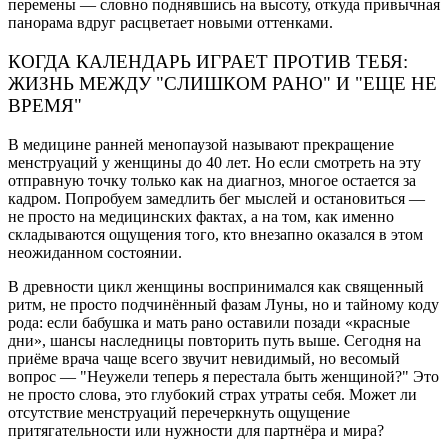
перемены — словно поднявшись на высоту, откуда привычная
панорама вдруг расцветает новыми оттенками.
КОГДА КАЛЕНДАРЬ ИГРАЕТ ПРОТИВ ТЕБЯ:
ЖИЗНЬ МЕЖДУ "СЛИШКОМ РАНО" И "ЕЩЕ НЕ
ВРЕМЯ"
В медицине ранней менопаузой называют прекращение
менструаций у женщины до 40 лет. Но если смотреть на эту
отправную точку только как на диагноз, многое остается за
кадром. Попробуем замедлить бег мыслей и остановиться —
не просто на медицинских фактах, а на том, как именно
складываются ощущения того, кто внезапно оказался в этом
неожиданном состоянии.
В древности цикл женщины воспринимался как священный
ритм, не просто подчинённый фазам Луны, но и тайному коду
рода: если бабушка и мать рано оставили позади «красные
дни», шансы наследницы повторить путь выше. Сегодня на
приёме врача чаще всего звучит невидимый, но весомый
вопрос — "Неужели теперь я перестала быть женщиной?" Это
не просто слова, это глубокий страх утраты себя. Может ли
отсутствие менструаций перечеркнуть ощущение
притягательности или нужности для партнёра и мира?