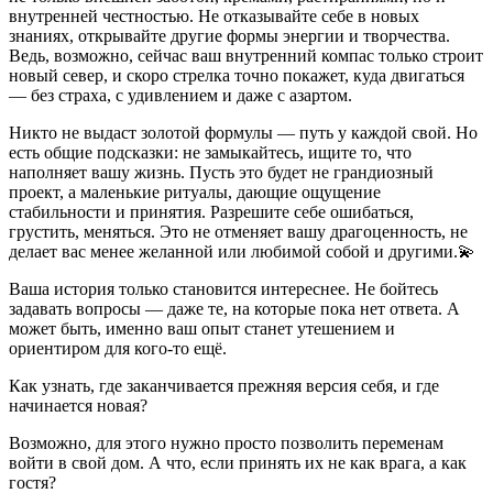
внутренней честностью. Не отказывайте себе в новых
знаниях, открывайте другие формы энергии и творчества.
Ведь, возможно, сейчас ваш внутренний компас только строит
новый север, и скоро стрелка точно покажет, куда двигаться
— без страха, с удивлением и даже с азартом.
Никто не выдаст золотой формулы — путь у каждой свой. Но
есть общие подсказки: не замыкайтесь, ищите то, что
наполняет вашу жизнь. Пусть это будет не грандиозный
проект, а маленькие ритуалы, дающие ощущение
стабильности и принятия. Разрешите себе ошибаться,
грустить, меняться. Это не отменяет вашу драгоценность, не
делает вас менее желанной или любимой собой и другими.💫
Ваша история только становится интереснее. Не бойтесь
задавать вопросы — даже те, на которые пока нет ответа. А
может быть, именно ваш опыт станет утешением и
ориентиром для кого-то ещё.
Как узнать, где заканчивается прежняя версия себя, и где
начинается новая?
Возможно, для этого нужно просто позволить переменам
войти в свой дом. А что, если принять их не как врага, а как
гостя?