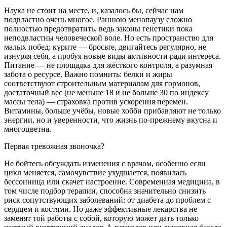
Наука не стоит на месте, и, казалось бы, сейчас нам
подвластно очень многое. Раннюю менопаузу сложно
полностью предотвратить, ведь законы генетики пока
неподвластны человеческой воле. Но есть пространство для
малых побед: курите — бросьте, двигайтесь регулярно, не
изнуряя себя, а пробуя новые виды активности ради интереса.
Питание — не площадка для жёсткого контроля, а разумная
забота о ресурсе. Важно помнить: белки и жиры
соответствуют строительным материалам для гормонов,
достаточный вес (не меньше 18 и не больше 30 по индексу
массы тела) — страховка против ускорения перемен.
Витамины, больше учёбы, новые хобби прибавляют не только
энергии, но и уверенности, что жизнь по-прежнему вкусна и
многоцветна.
Первая тревожная звоночка?
Не бойтесь обсуждать изменения с врачом, особенно если
цикл меняется, самочувствие ухудшается, появилась
бессонница или скачет настроение. Современная медицина, в
том числе подбор терапии, способна значительно снизить
риск сопутствующих заболеваний: от диабета до проблем с
сердцем и костями. Но даже эффективные лекарства не
заменят той работы с собой, которую может дать только