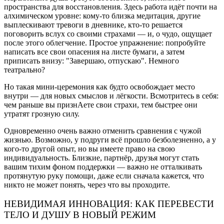
пространства для восстановления. Здесь работа идёт почти на
алхимическом уровне: кому-то близка медитация, другие
выплескивают тревоги в дневнике, кто-то решается
поговорить вслух со своими страхами — и, о чудо, ощущает
после этого облегчение. Простое упражнение: попробуйте
написать все свои опасения на листе бумаги, а затем
приписать внизу: "Завершаю, отпускаю". Немного
театрально?
Но такая мини-церемония как будто освобождает место
внутри — для новых смыслов и лёгкости. Всмотритесь в себя:
чем раньше вы признАете свои страхи, тем быстрее они
утратят грозную силу.
Одновременно очень важно отменить сравнения с чужой
жизнью. Возможно, у подруги всё прошло безболезненно, а у
кого-то другой опыт, но вы имеете право на свою
индивидуальность. Близкие, партнёр, друзья могут стать
вашим тихим фоном поддержки — важно не отталкивать
протянутую руку помощи, даже если сначала кажется, что
никто не может понять, через что вы проходите.
НЕВИДИМАЯ ИННОВАЦИЯ: КАК ПЕРЕВЕСТИ
ТЕЛО И ДУШУ В НОВЫЙ РЕЖИМ