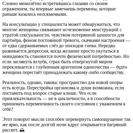
Словно мимолётно встретившись глазами со своим
отражением, ты впервые замечаешь перемены, которые
раньше казались неосязаемыми.
На консультации у специалиста может обнаружиться, что
многие женщины связывают исчезновение менструаций с
утратой сексуальности, чувством потерянной ценности для
партнёра, фоном постоянной тревоги, скачками настроения —
от едва сдерживаемых слёз до эпизодов гнева. Нередко
развивается депрессия, когда желание просто укутаться в
невидимость становится почти физической потребностью. Но
если заглянуть вглубь, страх быть отвергнутой миром
перекликается с глубинным архетипом одиночества — будто
женщина перестаёт принадлежать какому-либо сообществу.
Реальность, однако, такова: пространство для новой опоры
есть всегда. Перестройка организма и души возможна, если
поставить под вопрос старые клише. Что если
привлекательность — не в цикличности, а в способности
принимать переменчивость своего состояния с уважением к
себе?
Этот поворот мысли способен перевернуть самоощущение так
же ярко, как после долгой ночи вдруг открывается багряный
рассвет. 🌅