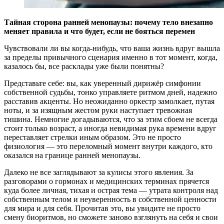
Тайная сторона ранней менопаузы: почему тело внезапно
меняет правила и что будет, если не бояться перемен
Чувствовали ли вы когда-нибудь, что ваша жизнь вдруг вышла
за пределы привычного сценария именно в тот момент, когда,
казалось бы, все расклады уже были понятны?
Представьте себе: вы, как уверенный дирижёр симфонии
собственной судьбы, тонко управляете ритмом дней, надежно
расставив акценты. Но неожиданно оркестр замолкает, путая
ноты, и за изящным жестом руки наступает тревожная
тишина. Немногие догадываются, что за этим сбоем не всегда
стоит только возраст, а иногда невидимая рука времени вдруг
переставляет стрелки иным образом. Это не просто
физиология — это переломный момент внутри каждого, кто
оказался на границе ранней менопаузы.
Далеко не все заглядывают за кулисы этого явления. За
разговорами о гормонах и медицинских терминах прячется
куда более личная, тихая и острая тема — утрата контроля над
собственным телом и неуверенность в собственной ценности
для мира и для себя. Прочитав это, вы увидите не просто
смену биоритмов, но сможете заново взглянуть на себя и свои