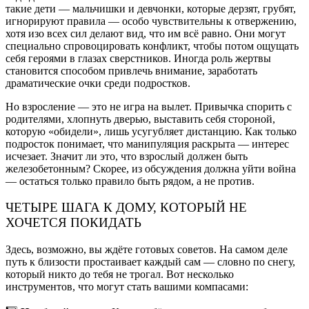
такие дети — мальчишки и девчонки, которые дерзят, грубят,
игнорируют правила — особо чувствительны к отвержению,
хотя изо всех сил делают вид, что им всё равно. Они могут
специально спровоцировать конфликт, чтобы потом ощущать
себя героями в глазах сверстников. Иногда роль жертвы
становится способом привлечь внимание, заработать
драматические очки среди подростков.
Но взросление — это не игра на вылет. Привычка спорить с
родителями, хлопнуть дверью, выставить себя стороной,
которую «обидели», лишь усугубляет дистанцию. Как только
подросток понимает, что манипуляция раскрыта — интерес
исчезает. Значит ли это, что взрослый должен быть
железобетонным? Скорее, из обсуждения должна уйти война
— остаться только правило быть рядом, а не против.
ЧЕТЫРЕ ШАГА К ДОМУ, КОТОРЫЙ НЕ
ХОЧЕТСЯ ПОКИДАТЬ
Здесь, возможно, вы ждёте готовых советов. На самом деле
путь к близости простаивает каждый сам — словно по снегу,
который никто до тебя не трогал. Вот несколько
инструментов, что могут стать вашими компасами: