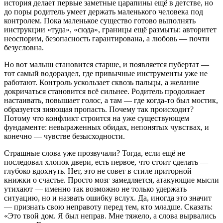
история делает первые заметные царапины ещё в детстве, но
до поры родитель умеет держать маленького человека под
контролем. Пока маленькое существо готово выполнять
инструкции «туда», «сюда», границы ещё размыты: авторитет
неоспорим, безопасность гарантирована, а любовь — почти
безусловна.
Но вот малыш становится старше, и появляется пубертат —
тот самый водораздел, где привычные инструменты уже не
работают. Контроль ускользает сквозь пальцы, а желание
докричаться становится всё сильнее. Родитель продолжает
настаивать, повышает голос, а там — где когда-то был мостик,
образуется зияющая пропасть. Почему так происходит?
Потому что конфликт строится на уже существующем
фундаменте: невыраженных обидах, непонятых чувствах, и
конечно — чувстве безысходности.
Страшные слова уже прозвучали? Тогда, если ещё не
последовал хлопок двери, есть первое, что стоит сделать —
глубоко вдохнуть. Нет, это не совет в стиле приторной
книжки о счастье. Просто мозг замедляется, атакующие мысли
утихают — именно так возможно не только удержать
ситуацию, но и назвать ошибку вслух. Да, иногда это значит
— признать свою неправоту перед тем, кто младше. Сказать:
«Это твой дом. Я был неправ. Мне тяжело, а слова вырвались