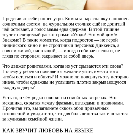
Представьте себе раннее утро. Комната нараспашку наполнена
солнечным светом, на журнальном столике ещё не допитый
чай остывает, а голос мамы едва сдержан. В этой тишине
звучит невидимый раскат грома: «Уходи! Это мой дом!»
Знакомо? В такие моменты, когда подросток — не герой
индийского кино и не строптивый персонаж Диккенса, а
совсем живой, настоящий, — иногда собирает вещи и, не
глядя по сторонам, закрывает за собой дверь.
Что движет родителями, когда из уст срываются эти слова?
Почему у ребёнка появляется желание уйти, вместо того
чтобы остаться и обнять? И можно ли повернуть эту историю
иначе, чтобы однажды не услышать плотно закрывающуюся
входную дверь?
Есть то, о чём редко говорят на семейных встречах. Это
механика, скрытая между фразами, взглядами и правилами.
Прочитав это, вы заглянете сквозь обои привычных
отношений и увидите то, что для большинства так и остается
за кулисами семейной жизни.
КАК ЗВУЧИТ ЛЮБОВЬ НА ЯЗЫКЕ