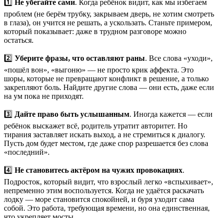
1️⃣
Не убегайте сами
. Когда ребёнок видит, как мы избегаем
проблем (не берём трубку, закрываем дверь, не хотим смотреть
в глаза), он учится не решать, а ускользать. Станьте примером,
который показывает: даже в трудном разговоре можно
остаться.
2️⃣
Уберите фразы, что оставляют раны
. Все слова «уходи»,
«пошёл вон», «выгоню» — не просто крик аффекта. Это
шоры, которые не превращают конфликт в решение, а только
закрепляют боль. Найдите другие слова — они есть, даже если
на ум пока не приходят.
3️⃣
Дайте право быть услышанным
. Иногда кажется — если
ребёнок выскажет всё, родитель утратит авторитет. Но
тирания заставляет искать выход, а не стремиться к диалогу.
Пусть дом будет местом, где даже спор разрешается без слова
«последний».
4️⃣
Не становитесь актёром на чужих провокациях
.
Подросток, который видит, что взрослый легко «вспыхивает»,
непременно этим воспользуется. Когда не удаётся раскачать
лодку — море становится спокойней, и буря уходит сама
собой. Это работа, требующая времени, но она единственная,
что укрепляет мосты.