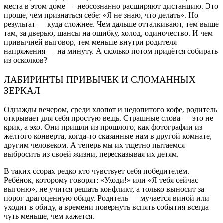
места в этом доме — неосознанно расширяют дистанцию. Это
проще, чем признаться себе: «Я не знаю, что делать». Но
результат — куда сложнее. Чем дальше отталкивают, тем выше
там, за дверью, шансы на ошибку, холод, одиночество. И чем
привычней выговор, тем меньше внутри родителя
напряжения — на минуту. А сколько потом придётся собирать
из осколков?
ЛАБИРИНТЫ ПРИВЫЧЕК И СЛОМАННЫХ
ЗЕРКАЛ
Однажды вечером, среди хлопот и недопитого кофе, родитель
открывает для себя простую вещь. Страшные слова — это не
крик, а эхо. Они пришли из прошлого, как фотографии из
желтого конверта, когда-то сказанные нам в другой комнате,
другим человеком. А теперь мы их тщетно пытаемся
выбросить из своей жизни, пересказывая их детям.
В таких ссорах редко кто чувствует себя победителем.
Ребёнок, которому говорят: «Уходи!» или «Я тебя сейчас
выгоню», не учится решать конфликт, а только выносит за
порог драгоценную обиду. Родитель — мучается виной или
уходит в обиду, а времени повернуть вспять события всегда
чуть меньше, чем кажется.