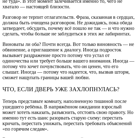
не туда». В этот момент залечивается именно то, чего не
хватало — настоящей близости.
Разговор не терпит отлагательств. Фраза, сказанная в сердцах,
должна быть очищена разговором. Не дожидаясь, пока обида
затвердеет, обсудить, почему всё пошло не так — и что нужно
сделать, чтобы больше не заблудиться в этих же лабиринтах.
Виноваты ли оба? Почти всегда. Вот только виновность — не
обвинение, а приглашение к диалогу. Иногда подросток
вызывает раздражение просто потому что устал от
одиночества или требует больше вашего внимания. Иногда —
потому что хочет почувствовать, что он ценен, что его
слышат. Иногда — потому что надеется, что, вызвав шторм,
сможет нащупать границы вашей любви.
ЧТО, ЕСЛИ ДВЕРЬ УЖЕ ЗАХЛОПНУЛАСЬ?
Теперь представьте комнату, наполненную тишиной после
ушедшего ребёнка. В напряжённом ожидании взрослый
может хотеть наказать, разъяснить, отстоять свою правоту. Но
именно тут есть шанс разорвать старую схему: перестать
кричать, перестать унижать, перестать требовать объяснений
«по горячим следам».