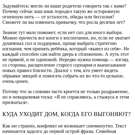
Задумайтесь: могли ли ваши родители говорить так с вами?
Почему сейчас ваш язык породил такую же осторожную
огненную нить — от усталости, обиды или бессилия?
Сможете ли вы изменить привычку, что росла десятки лет?
Знание тут мало поможет, если нет сил для иного выбора.
Можно прочесть все книги о воспитании, но, если не хватает
душевных сил и поддержки, проще выбрать стратегию
изгнания, чем принять ребёнка, который «вывел из себя». Не
каждый способен сам найти дверь к сближению. А путь этот
не прямой, и не одинокий. Нередко нужна помощь — взгляд
со стороны, расщепление старого сценария и выписывание
новых правил близости. Диалог с тем, кто умеет видеть
обрывки эмоций и помогать собрать их во что-то цельное,
очень ценен.
Потому что за словами часто кроется не только раздражение,
но и невыразимая тоска: «Я не справляюсь, а стыжусь в этом
признаться».
КУДА УХОДИТ ДОМ, КОГДА ЕГО ВЫГОНЯЮТ?
Как ни странно, конфликт не возникает сиюминутно. Текст
начинается задолго до первой острой фразы. Семейная