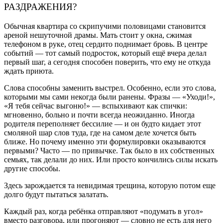
РАЗДРАЖЕНИЯ?
Обычная квартира со скрипучими половицами становится
ареной нешуточной драмы. Мать стоит у окна, сжимая
телефоном в руке, отец сердито поднимает бровь. В центре
событий — тот самый подросток, который ещё вчера делал
первый шаг, а сегодня способен поверить, что ему не откуда
ждать приюта.
Слова способны заменить выстрел. Особенно, если это слова,
которыми мы сами некогда были ранены. Фразы — «Уходи!»,
«Я тебя сейчас выгоню!» — вспыхивают как спички:
мгновенно, больно и почти всегда неожиданно. Иногда
родителя переполняет бессилие — и он будто кидает этот
смоляной шар слов туда, где на самом деле хочется быть
ближе. Но почему именно эти формулировки оказываются
первыми? Часто — по привычке. Так было в их собственных
семьях, так делали до них. Или просто кончились силы искать
другие способы.
Здесь зарождается та невидимая трещина, которую потом еще
долго будут пытаться залатать.
Каждый раз, когда ребёнка отправляют «подумать в угол»
вместо разговора, или прогоняют — словно не есть для него