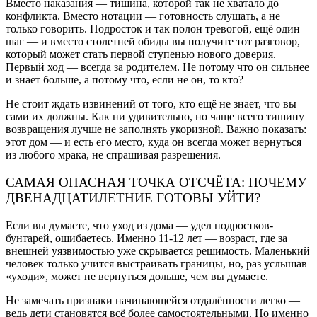
Вместо наказания — тишина, которой так не хватало до
конфликта. Вместо нотации — готовность слушать, а не
только говорить. Подросток и так полон тревогой, ещё один
шаг — и вместо столетней обиды вы получите тот разговор,
который может стать первой ступенью нового доверия.
Первый ход — всегда за родителем. Не потому что он сильнее
и знает больше, а потому что, если не он, то кто?
Не стоит ждать извинений от того, кто ещё не знает, что вы
сами их должны. Как ни удивительно, но чаще всего тишину
возвращения лучше не заполнять укоризной. Важно показать:
этот дом — и есть его место, куда он всегда может вернуться
из любого мрака, не спрашивая разрешения.
САМАЯ ОПАСНАЯ ТОЧКА ОТСЧЁТА: ПОЧЕМУ
ДВЕНАДЦАТИЛЕТНИЕ ГОТОВЫ УЙТИ?
Если вы думаете, что уход из дома — удел подростков-
бунтарей, ошибаетесь. Именно 11-12 лет — возраст, где за
внешней уязвимостью уже скрывается решимость. Маленький
человек только учится выстраивать границы, но, раз услышав
«уходи», может не вернуться дольше, чем вы думаете.
Не замечать признаки начинающейся отдалённости легко —
ведь дети становятся всё более самостоятельными. Но именно