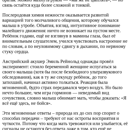
связь остаётся куда более сложной и тонкой.
Послеродовая химия нежности оказывается развитой
вариацией того молчаливого общения, которому обучался
малыш в утробе. Объятия, взгляд, интуитивное понимание
малейшего движения: ничто не возникает на пустом месте.
Ребёнок годами, ещё не взглянув в мамины глаза, был её
внимательным слушателем, учился чувствовать настроение не
по словам, а по неуловимому сдвигу в дыхании, по нервному
стуку сердца.
Австрийский акушер Эмиль Рейнольд однажды провёл
эксперимент: стоило беременной женщине испугаться за
своего малыша (хотя бы после безобидного ультразвукового
обследования), как в ту же секунду ребёнок, до того
затихший, начинал активно толкаться. Реакция была
мгновенной, будто страх передавался через воздух. Но было
нечто большее, чем игра гормонов — неведомый вид
сочувствия, словно малыш обнимает мать, чтобы доказать: «Я
всё ещё здесь, не бойся».
Эти мгновенные ответы – природа их до сих пор спорит о
способах передачи – требуют от нас остроты восприятия и
чуткости. Потому что когда мать тревожится или улыбается, её
сигналы не остаются без ответа даже в том, кто ещё не