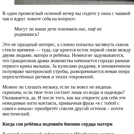
В один промозглый осенний вечер вы сидите у окна с чашкой
чая и вдруг ловите себя на вопросе:
Могут ли наши дети понимать нас, ещё не
родившись?
Это не праздный интерес, а словно попытка заглянуть сквозь
стекло времени — туда, где кроется исток первой связи между
двумя людьми, матери и ребёнка. Немногие задумываются,
что грандиозная драма знакомства начинается гораздо раньше
первого крика малыша. За кулисами роддома, в ненавязчивом
полумраке материнской утробы, разворачивается немая опера
переплетённых ритмов и тихих откровений.
Можно ли слушать музыку, если ты вовсе не видишь
скрипача, если твое тело состоит лишь из воды и надежды?
Оказывается, да. И после того, как вы откроете для себя эти
невидимые нити контакта, привычная фраза «я с тобой с
самого начала» приобретёт совсем другой оттенок – почти
мистический.
Когда сон ребёнка подчинён биению сердца матери