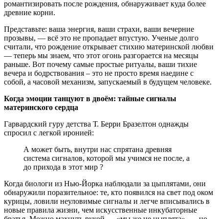
романтизировать после рождения, обнаруживает куда более
древние корни.
Представьте: ваша энергия, ваши страхи, ваши вечерние
прозывы, — всё это не пропадает впустую. Ученые долго
считали, что рождение открывает стихию материнской любви
— теперь мы знаем, что этот огонь разгорается на месяцы
раньше. Вот почему самые простые ритуалы, ваши тихие
вечера и бодрствования – это не просто время наедине с
собой, а часовой механизм, запускаемый в будущем человеке.
Когда эмоции танцуют в двоём: тайные сигналы
материнского сердца
Гарвардский гуру детства Т. Берри Бразелтон однажды
спросил с легкой иронией:
А может быть, внутри нас спрятана древняя
система сигналов, которой мы учимся не после, а
до прихода в этот мир ?
Когда биологи из Нью-Йорка наблюдали за цыплятами, они
обнаружили поразительное: те, кто появился на свет под оком
курицы, ловили неуловимые сигналы и легче вписывались в
новые правила жизни, чем искусственные инкубаторные
братья. Можно махнуть рукой — «мы же не цыплята», — но