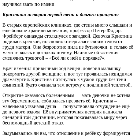
научился звать по имени.
Кристина: история первой тени и долгого прощения
В старых европейских клиниках, где стены много слышали и
ещё больше хранили молчания, профессор Петер Фодор-
Фрейберг однажды столкнулся с загадкой. Девочка Кристина
родилась крепкой, но словно отвергалась своим телом от
груди матери. Она безропотно пила из бутылочки, и только её
мама терялась в догадках почему. Наивные объяснения
сменялись тревогой – «Всё ли с ней в порядке?».
Врач изменил привычный ход вещей: доверил малышку
покормить другой женщине, и вот тут проявилась невидимая
драматургия. Кристина потянулась к чужой груди без тени
сомнений, будто ожидала там встречу с подлинной теплотой.
Открытие оказалось болезненным — мать девочки не хотела
эту беременность, собиралась прервать её. Кристина –
маленькая уязвимая душа — почувствовала отчуждение ещё
до первого вздоха. Её внутриматочная история написала
сценарий той дистанции, которая показывалась миру через
беспомощный детский отказ.
Задумывались ли вы, что отношение к ребёнку формируется