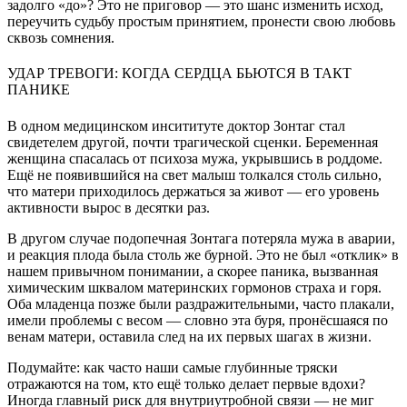
задолго «до»? Это не приговор — это шанс изменить исход,
переучить судьбу простым принятием, пронести свою любовь
сквозь сомнения.
УДАР ТРЕВОГИ: КОГДА СЕРДЦА БЬЮТСЯ В ТАКТ
ПАНИКЕ
В одном медицинском инсититуте доктор Зонтаг стал
свидетелем другой, почти трагической сценки. Беременная
женщина спасалась от психоза мужа, укрывшись в роддоме.
Ещё не появившийся на свет малыш толкался столь сильно,
что матери приходилось держаться за живот — его уровень
активности вырос в десятки раз.
В другом случае подопечная Зонтага потеряла мужа в аварии,
и реакция плода была столь же бурной. Это не был «отклик» в
нашем привычном понимании, а скорее паника, вызванная
химическим шквалом материнских гормонов страха и горя.
Оба младенца позже были раздражительными, часто плакали,
имели проблемы с весом — словно эта буря, пронёсшаяся по
венам матери, оставила след на их первых шагах в жизни.
Подумайте: как часто наши самые глубинные тряски
отражаются на том, кто ещё только делает первые вдохи?
Иногда главный риск для внутриутробной связи — не миг