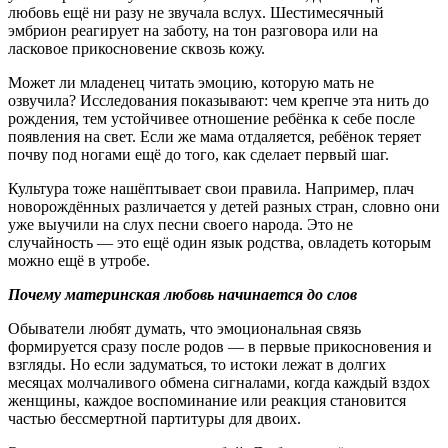
любовь ещё ни разу не звучала вслух. Шестимесячный
эмбрион реагирует на заботу, на тон разговора или на
ласковое прикосновение сквозь кожу.
Может ли младенец читать эмоцию, которую мать не
озвучила? Исследования показывают: чем крепче эта нить до
рождения, тем устойчивее отношение ребёнка к себе после
появления на свет. Если же мама отдаляется, ребёнок теряет
почву под ногами ещё до того, как сделает первый шаг.
Культура тоже нашёптывает свои правила. Например, плач
новорождённых различается у детей разных стран, словно они
уже выучили на слух песни своего народа. Это не
случайность — это ещё один язык родства, овладеть которым
можно ещё в утробе.
Почему материнская любовь начинается до слов
Обыватели любят думать, что эмоциональная связь
формируется сразу после родов — в первые прикосновения и
взгляды. Но если задуматься, то истоки лежат в долгих
месяцах молчаливого обмена сигналами, когда каждый вздох
женщины, каждое воспоминание или реакция становится
частью бессмертной партитуры для двоих.