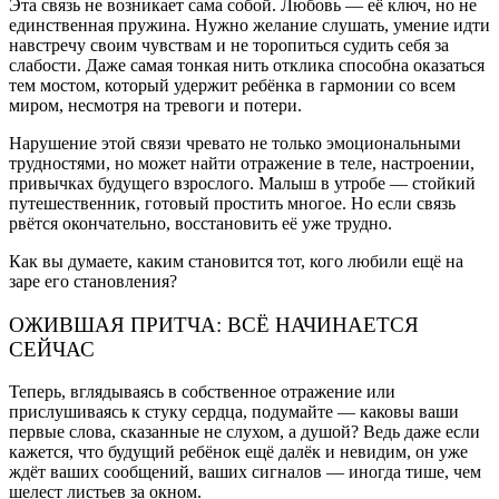
Эта связь не возникает сама собой. Любовь — её ключ, но не
единственная пружина. Нужно желание слушать, умение идти
навстречу своим чувствам и не торопиться судить себя за
слабости. Даже самая тонкая нить отклика способна оказаться
тем мостом, который удержит ребёнка в гармонии со всем
миром, несмотря на тревоги и потери.
Нарушение этой связи чревато не только эмоциональными
трудностями, но может найти отражение в теле, настроении,
привычках будущего взрослого. Малыш в утробе — стойкий
путешественник, готовый простить многое. Но если связь
рвётся окончательно, восстановить её уже трудно.
Как вы думаете, каким становится тот, кого любили ещё на
заре его становления?
ОЖИВШАЯ ПРИТЧА: ВСЁ НАЧИНАЕТСЯ
СЕЙЧАС
Теперь, вглядываясь в собственное отражение или
прислушиваясь к стуку сердца, подумайте — каковы ваши
первые слова, сказанные не слухом, а душой? Ведь даже если
кажется, что будущий ребёнок ещё далёк и невидим, он уже
ждёт ваших сообщений, ваших сигналов — иногда тише, чем
шелест листьев за окном.