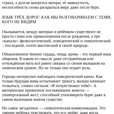
страха, а долгая запертось матери, её замкнутость,
неспособность снова раскрыться миру даже после бури.
ЯЗЫК ТРЁХ ДОРОГ: КАК МЫ РАЗГОВАРИВАЕМ С ТЕМИ,
КОГО НЕ ВИДИМ
Оказывается, между матерью и ребёнком существуют не
просто слова или прикосновения после рождения, а три
«канала»: физиологический, поведенческий и симпатический
– последний, почти магический в своей природе.
Обыкновенное биение сердца, пища, кровь – это первый язык
общения. В каком-то смысле даже отстранённая или
отчуждённая мать всё равно связана со своим малышом на
химическом уровне. Но не только оно играет роль.
Гораздо интереснее наблюдать поведенческий канал. Как
только будущая мама испытывает тревогу, малыш начинает
толкаться, словно сигналя: «Я почувствовал тебя!». А
материнское привычное поглаживание живота —
универсальный жест, способный утихомирить бурю даже в
самом маленьком живом существе.
Но самое загадочное — симпатическая коммуникация. Это
умение ребёнка чувствовать, что его любят, даже когда