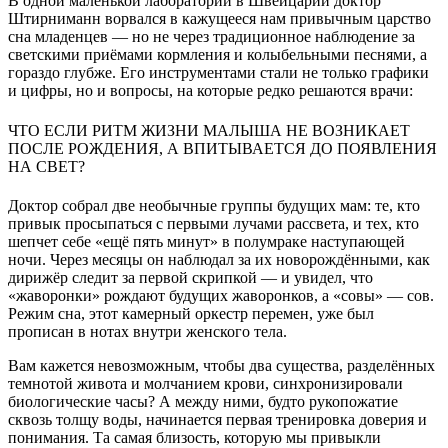
В одной маленькой лаборатории в Швейцарии доктор
Штирниманн ворвался в кажущееся нам привычным царство
сна младенцев — но не через традиционное наблюдение за
светскими приёмами кормления и колыбельными песнями, а
гораздо глубже. Его инструментами стали не только графики
и цифры, но и вопросы, на которые редко решаются врачи:
ЧТО ЕСЛИ РИТМ ЖИЗНИ МАЛЫША НЕ ВОЗНИКАЕТ
ПОСЛЕ РОЖДЕНИЯ, А ВПИТЫВАЕТСЯ ДО ПОЯВЛЕНИЯ
НА СВЕТ?
Доктор собрал две необычные группы будущих мам: те, кто
привык просыпаться с первыми лучами рассвета, и тех, кто
шепчет себе «ещё пять минут» в полумраке наступающей
ночи. Через месяцы он наблюдал за их новорождёнными, как
дирижёр следит за первой скрипкой — и увидел, что
«жаворонки» рождают будущих жаворонков, а «совы» — сов.
Режим сна, этот камерный оркестр перемен, уже был
прописан в нотах внутри женского тела.
Вам кажется невозможным, чтобы два существа, разделённых
темнотой живота и молчанием крови, синхронизировали
биологические часы? А между ними, будто рукопожатие
сквозь толщу воды, начинается первая тренировка доверия и
понимания. Та самая близость, которую мы привыкли