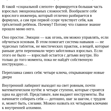
В такой «социальной слепоте» формируется большая часть
взрослых эмоциональных сложностей. Вообразите себе
взрослого инженера, который отлично разбирается в
формулах, а сам при первой ссоре чувствует себя, как
трёхлетний ребёнок. Почему? Потому что главное знание
прошло мимо него.
Оно простое. Эмоции — как огонь, им можно управлять, если
обучиться основам. В этом помогает система навыков — не
чудесных таблеток, не мистических практик, а вещей, которые
раньше дети перенимали через заботливых взрослых. Если
этого не было — взрослый остается с детьми внутри. Но
только до того момента, пока не найдёт собственную
инструкцию…
Переплавка самих себя: четыре ключа, открывающие новые
двери
Внутренний лабиринт выходит на свет ровным, почти
математическим путём: в четыре ступени, которые строятся
одна на другой. Представьте, вам выдают инструменты. Вы
начинаете собирать себя — дотошно, шаг за шагом, с трудом
и, может быть, слезами. Можно назвать их четырьмя ключами
к внутренней алхимии.