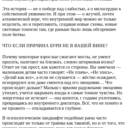
Эта история — не о победе над слабостью, а о милосердии к
собственной уязвимости. И при этом — о жгучей, почти
алхимической вере, что внутренний мир можно не только
исцелить, но и переплавить, создавая новые схемы, новые
световые тоннели там, где раньше было лишь обгоревшее
поле битвы.
ЧТО ЕСЛИ ПРИЧИНА БУРИ НЕ В ВАШЕЙ ВИНЕ?
Почему некоторые взрослые сжигают мосты, не умеют
просить, налетают на близких, словно штормовая волна?
Ответ не так прост, как кажется со стороны. Вы замечали —
маленьким детям часто говорят: «Не плачь», «Не злись»,
«Делай как все», а если не слушается — жёстко осаждают,
игнорируют или даже смеются над его эмоциями… Что
происходит дальше? Малыш с яркими радужными эмоциями
утихает, учится закрывать входы в самые тонкие чувства. Но
энергетика не исчезает — она копится, с годами уплотняясь,
превращаясь во внутреннего диктатора. Всё, что не понято и
не прожито — откладывается в глубине.
В психологическом ландшафте подобные раны часто
происходят не только от травмы как таковой, но и от того, что