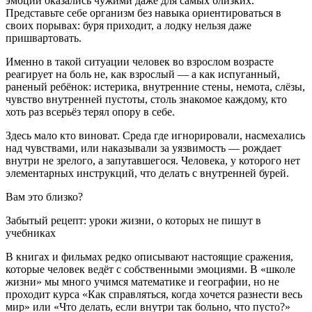
эмоции оказались чужими даже для самых близких.
Представьте себе организм без навыка ориентироваться в
своих порывах: буря приходит, а лодку нельзя даже
пришвартовать.
Именно в такой ситуации человек во взрослом возрасте
реагирует на боль не, как взрослый — а как испуганный,
раненый ребёнок: истерика, внутренние стены, немота, слёзы,
чувство внутренней пустоты, столь знакомое каждому, кто
хоть раз всерьёз терял опору в себе.
Здесь мало кто виноват. Среда где игнорировали, насмехались
над чувствами, или наказывали за уязвимость — рождает
внутри не зрелого, а запутавшегося. Человека, у которого нет
элементарных инструкций, что делать с внутренней бурей.
Вам это близко?
Забытый рецепт: уроки жизни, о которых не пишут в
учебниках
В книгах и фильмах редко описывают настоящие сражения,
которые человек ведёт с собственными эмоциями. В «школе
жизни» мы много учимся математике и географии, но не
проходит курса «Как справляться, когда хочется разнести весь
мир» или «Что делать, если внутри так больно, что пусто?»