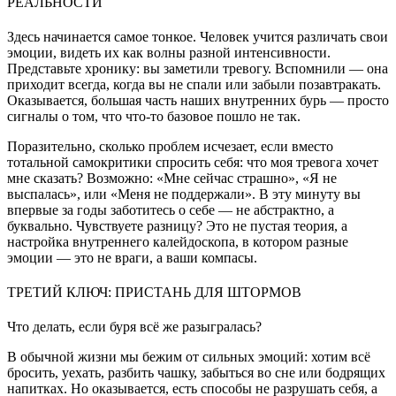
РЕАЛЬНОСТИ
Здесь начинается самое тонкое. Человек учится различать свои
эмоции, видеть их как волны разной интенсивности.
Представьте хронику: вы заметили тревогу. Вспомнили — она
приходит всегда, когда вы не спали или забыли позавтракать.
Оказывается, большая часть наших внутренних бурь — просто
сигналы о том, что что-то базовое пошло не так.
Поразительно, сколько проблем исчезает, если вместо
тотальной самокритики спросить себя: что моя тревога хочет
мне сказать? Возможно: «Мне сейчас страшно», «Я не
выспалась», или «Меня не поддержали». В эту минуту вы
впервые за годы заботитесь о себе — не абстрактно, а
буквально. Чувствуете разницу? Это не пустая теория, а
настройка внутреннего калейдоскопа, в котором разные
эмоции — это не враги, а ваши компасы.
ТРЕТИЙ КЛЮЧ: ПРИСТАНЬ ДЛЯ ШТОРМОВ
Что делать, если буря всё же разыгралась?
В обычной жизни мы бежим от сильных эмоций: хотим всё
бросить, уехать, разбить чашку, забыться во сне или бодрящих
напитках. Но оказывается, есть способы не разрушать себя, а