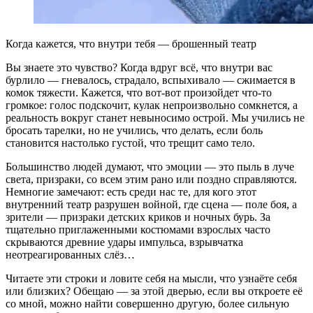
Когда кажется, что внутри тебя — брошенный театр
Вы знаете это чувство? Когда вдруг всё, что внутри вас
бурлило — гневалось, страдало, вспыхивало — сжимается в
комок тяжести. Кажется, что вот-вот произойдет что-то
громкое: голос подскочит, кулак непроизвольно сомкнется, а
реальность вокруг станет невыносимо острой. Мы учились не
бросать тарелки, но не учились, что делать, если боль
становится настолько густой, что трещит само тело.
Большинство людей думают, что эмоции — это пыль в луче
света, призраки, со всем этим рано или поздно справляются.
Немногие замечают: есть среди нас те, для кого этот
внутренний театр разрушен войной, где сцена — поле боя, а
зрители — призраки детских криков и ночных бурь. За
тщательно приглаженными костюмами взрослых часто
скрываются древние удары импульса, взрывчатка
неотреагированных слёз…
Читаете эти строки и ловите себя на мысли, что узнаёте себя
или близких? Обещаю — за этой дверью, если вы откроете её
со мной, можно найти совершенно другую, более сильную