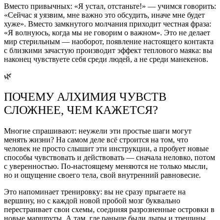
Вместо привычных: «Я устал, отстаньте!» — учимся говорить:
«Сейчас я уязвим, мне важно это обсудить, иначе мне будет
хуже». Вместо замкнутого молчания приходит честная фраза:
«Я волнуюсь, когда мы не говорим о важном». Это не делает
мир стерильным — наоборот, появление настоящего контакта
с близкими зачастую производит эффект теплового маяка: вы
наконец чувствуете себя среди людей, а не среди манекенов.
🌿
ПОЧЕМУ АЛХИМИЯ ЧУВСТВ
СЛОЖНЕЕ, ЧЕМ КАЖЕТСЯ?
Многие спрашивают: неужели эти простые шаги могут
менять жизни? На самом деле всё строится на том, что
человек не просто слышит эти инструкции, а пробует новые
способы чувствовать и действовать — сначала неловко, потом
с уверенностью. По-настоящему меняются не только мысли,
но и ощущение своего тела, свой внутренний равновесие.
Это напоминает тренировку: вы не сразу прыгаете на
вершину, но с каждой новой пробой мозг буквально
перестраивает свои схемы, соединяя разрозненные островки в
новые маршруты. А там, где раньше были дыры и трещины,