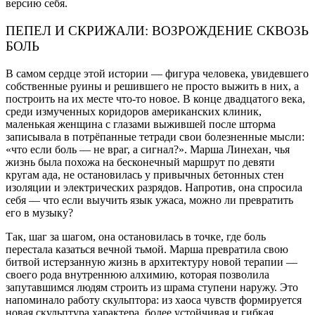
версию себя.
ПЕПЕЛ И СКРИЖАЛИ: ВОЗРОЖДЕНИЕ СКВОЗЬ
БОЛЬ
В самом сердце этой истории — фигура человека, увидевшего
собственные руины и решившего не просто выжить в них, а
построить на их месте что-то новое. В конце двадцатого века,
среди измученных коридоров американских клиник,
маленькая женщина с глазами выжившей после шторма
записывала в потрёпанные тетради свои болезненные мысли:
«что если боль — не враг, а сигнал?». Марша Линехан, чья
жизнь была похожа на бесконечный маршрут по девяти
кругам ада, не остановилась у привычных бетонных стен
изоляции и электрических разрядов. Напротив, она спросила
себя — что если выучить язык ужаса, можно ли превратить
его в музыку?
Так, шаг за шагом, она остановилась в точке, где боль
перестала казаться вечной тьмой. Марша превратила свою
битвой истерзанную жизнь в архитектуру новой терапии —
своего рода внутреннюю алхимию, которая позволила
запутавшимся людям строить из шрама ступени наружу. Это
напоминало работу скульптора: из хаоса чувств формируется
новая скульптура характера, более устойчивая и гибкая.