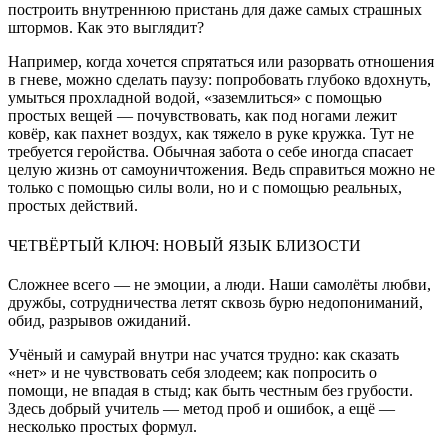
построить внутреннюю пристань для даже самых страшных
штормов. Как это выглядит?
Например, когда хочется спрятаться или разорвать отношения
в гневе, можно сделать паузу: попробовать глубоко вдохнуть,
умыться прохладной водой, «заземлиться» с помощью
простых вещей — почувствовать, как под ногами лежит
ковёр, как пахнет воздух, как тяжело в руке кружка. Тут не
требуется геройства. Обычная забота о себе иногда спасает
целую жизнь от самоуничтожения. Ведь справиться можно не
только с помощью силы воли, но и с помощью реальных,
простых действий.
ЧЕТВЁРТЫЙ КЛЮЧ: НОВЫЙ ЯЗЫК БЛИЗОСТИ
Сложнее всего — не эмоции, а люди. Наши самолёты любви,
дружбы, сотрудничества летят сквозь бурю недопониманий,
обид, разрывов ожиданий.
Учёный и самурай внутри нас учатся трудно: как сказать
«нет» и не чувствовать себя злодеем; как попросить о
помощи, не впадая в стыд; как быть честным без грубости.
Здесь добрый учитель — метод проб и ошибок, а ещё —
несколько простых формул.