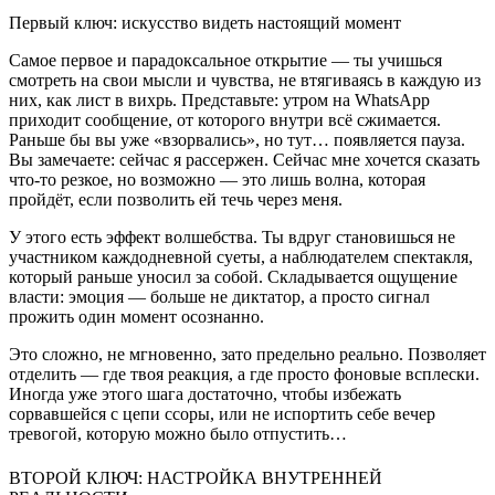
Первый ключ: искусство видеть настоящий момент
Самое первое и парадоксальное открытие — ты учишься
смотреть на свои мысли и чувства, не втягиваясь в каждую из
них, как лист в вихрь. Представьте: утром на WhatsApp
приходит сообщение, от которого внутри всё сжимается.
Раньше бы вы уже «взорвались», но тут… появляется пауза.
Вы замечаете: сейчас я рассержен. Сейчас мне хочется сказать
что-то резкое, но возможно — это лишь волна, которая
пройдёт, если позволить ей течь через меня.
У этого есть эффект волшебства. Ты вдруг становишься не
участником каждодневной суеты, а наблюдателем спектакля,
который раньше уносил за собой. Складывается ощущение
власти: эмоция — больше не диктатор, а просто сигнал
прожить один момент осознанно.
Это сложно, не мгновенно, зато предельно реально. Позволяет
отделить — где твоя реакция, а где просто фоновые всплески.
Иногда уже этого шага достаточно, чтобы избежать
сорвавшейся с цепи ссоры, или не испортить себе вечер
тревогой, которую можно было отпустить…
ВТОРОЙ КЛЮЧ: НАСТРОЙКА ВНУТРЕННЕЙ