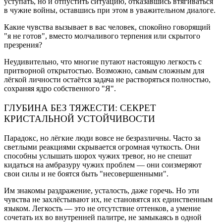
уступать, но и отпустить ситуацию, отказавшись втягиваться
в чужие войны, оставшись при этом в уважительном диалоге.
Какие чувства вызывает в вас человек, спокойно говорящий
"я не готов", вместо молчаливого терпения или скрытого
презрения?
Неудивительно, что многие путают настоящую легкость с
притворной открытостью. Возможно, самым сложным для
лёгкой личности остаётся задача не растворяться полностью,
сохраняя ядро собственного "Я".
ГЛУБИНА БЕЗ ТЯЖЕСТИ: СЕКРЕТ
КРИСТАЛЬНОЙ УСТОЙЧИВОСТИ
Парадокс, но лёгкие люди вовсе не безразличны. Часто за
светлыми реакциями скрывается огромная чуткость. Они
способны услышать шорох чужих тревог, но не спешат
кидаться на амбразуру чужих проблем — они соизмеряют
свои силы и не боятся быть "несовершенными".
Им знакомы раздражение, усталость, даже горечь. Но эти
чувства не захлёстывают их, не становятся их единственным
языком. Легкость — это не отсутствие оттенков, а умение
сочетать их во внутренней палитре, не замыкаясь в одной