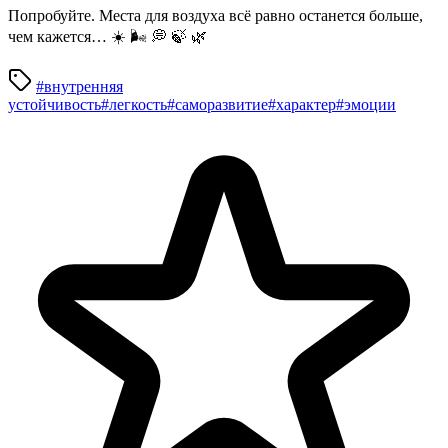
Попробуйте. Места для воздуха всё равно останется больше,
чем кажется… ☀️ 🌬️ 💭 🍃 🌿
#внутренняя
устойчивость
#легкость
#саморазвитие
#характер
#эмоции