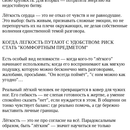
свою хрупкость. Для вторых — потратить энергию на
недостойную битву.
Лёгкость сердца — это не отказ от чувств и не равнодушие.
Это выбор: быть живым, признавать сложные эмоции, но не
перепоручать их на плечи окружающих, не делая собственные
волнения единственной темой разговора.
КОГДА ЛЕГКОСТЬ ПУТАЮТ С УДОБСТВОМ: РИСК
СТАТЬ "КОМФОРТНЫМ ПРЕДМЕТОМ"
Есть особый вид неловкости — когда кого-то "лёгкого"
начинают использовать; когда его воспринимают как мягкую
подушку, которую можно бесконечно мять разговорами,
жалобами, просьбами. "Он всегда поймёт", "с ним можно как
угодно"…
Реальный лёгкий человек не превращается в ковер для чужих
ног. Его гибкость — не слепая готовность к жертве, а умение
спокойно сказать "нет", если нуждается в этом. В общении он
тонко чувствует баланс: где реально помочь, а где бережно
выставить личные границы.
Лёгкость — это не про согласие на всё. Парадоксальным
образом, быть "лёгким" — значит научиться не только