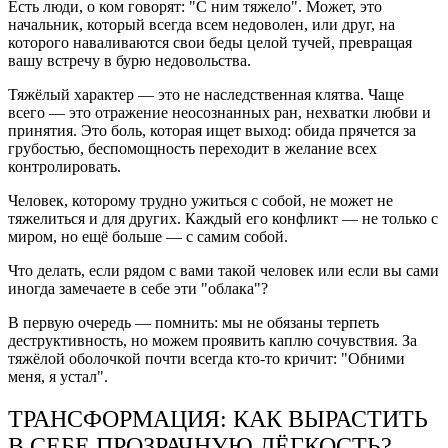
Есть люди, о ком говорят: "С ним тяжело". Может, это
начальник, который всегда всем недоволен, или друг, на
которого наваливаются свои беды целой тучей, превращая
вашу встречу в бурю недовольства.
Тяжёлый характер — это не наследственная клятва. Чаще
всего — это отражение неосознанных ран, нехватки любви и
принятия. Это боль, которая ищет выход: обида прячется за
грубостью, беспомощность переходит в желание всех
контролировать.
Человек, которому трудно ужиться с собой, не может не
тяжелиться и для других. Каждый его конфликт — не только с
миром, но ещё больше — с самим собой.
Что делать, если рядом с вами такой человек или если вы сами
иногда замечаете в себе эти "облака"?
В первую очередь — помнить: мы не обязаны терпеть
деструктивность, но можем проявить каплю сочувствия. За
тяжёлой оболочкой почти всегда кто-то кричит: "Обними
меня, я устал".
ТРАНСФОРМАЦИЯ: КАК ВЫРАСТИТЬ
В СЕБЕ ПРОЗРАЧНУЮ ЛЁГКОСТЬ?