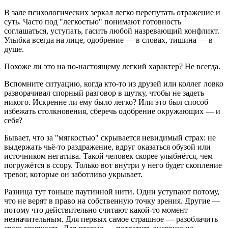
В зале психологических зеркал легко перепутать отражение и
суть. Часто под "легкостью" понимают готовность
соглашаться, уступать, гасить любой назревающий конфликт.
Улыбка всегда на лице, одобрение — в словах, тишина — в
душе.
Похоже ли это на по-настоящему легкий характер? Не всегда.
Вспомните ситуацию, когда кто-то из друзей или коллег ловко
разворачивал спорный разговор в шутку, чтобы не задеть
никого. Искренне ли ему было легко? Или это был способ
избежать столкновения, сберечь одобрение окружающих — и
себя?
Бывает, что за "мягкостью" скрывается невидимый страх: не
выдержать чьё-то раздражение, вдруг оказаться обузой или
источником негатива. Такой человек скорее улыбнётся, чем
погружётся в ссору. Только вот внутри у него будет скопление
тревог, которые он заботливо укрывает.
Разница тут тоньше паутинной нити. Одни уступают потому,
что не верят в право на собственную точку зрения. Другие —
потому что действительно считают какой-то момент
незначительным. Для первых самое страшное — разоблачить