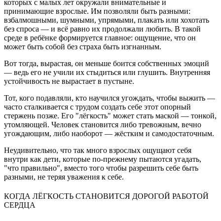
которых с малых лет окружали внимательные и
принимающие взрослые. Им позволяли быть разными:
взбалмошными, шумными, упрямыми, плакать или хохотать
без спроса — и всё равно их продолжали любить. В такой
среде в ребёнке формируется главное: ощущение, что он
может быть собой без страха быть изгнанным.
Вот тогда, вырастая, он меньше боится собственных эмоций
— ведь его не учили их стыдиться или глушить. Внутренняя
устойчивость не вырастает в пустыне.
Тот, кого подавляли, кто научился угождать, чтобы выжить —
часто сталкивается с трудом создать себе этот опорный
стержень позже. Его "лёгкость" может стать маской — тонкой,
утомляющей. Человек становится либо тревожным, вечно
угождающим, либо наоборот — жёстким и самодостаточным.
Неудивительно, что так много взрослых ощущают себя
внутри как дети, которые по-прежнему пытаются угадать,
"что правильно", вместо того чтобы разрешить себе быть
разными, не теряя уважения к себе.
КОГДА ЛЁГКОСТЬ СТАНОВИТСЯ ДОРОГОЙ РАБОТОЙ
СЕРДЦА