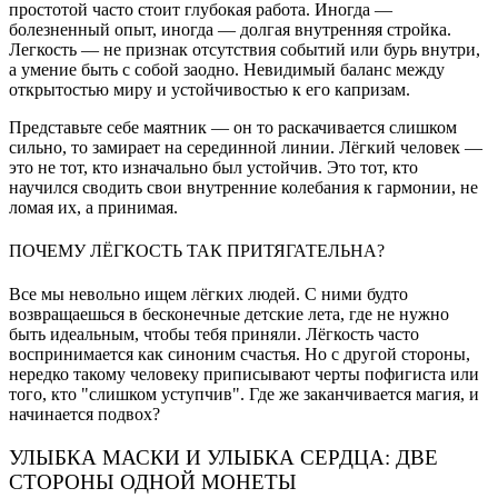
простотой часто стоит глубокая работа. Иногда —
болезненный опыт, иногда — долгая внутренняя стройка.
Легкость — не признак отсутствия событий или бурь внутри,
а умение быть с собой заодно. Невидимый баланс между
открытостью миру и устойчивостью к его капризам.
Представьте себе маятник — он то раскачивается слишком
сильно, то замирает на серединной линии. Лёгкий человек —
это не тот, кто изначально был устойчив. Это тот, кто
научился сводить свои внутренние колебания к гармонии, не
ломая их, а принимая.
ПОЧЕМУ ЛЁГКОСТЬ ТАК ПРИТЯГАТЕЛЬНА?
Все мы невольно ищем лёгких людей. С ними будто
возвращаешься в бесконечные детские лета, где не нужно
быть идеальным, чтобы тебя приняли. Лёгкость часто
воспринимается как синоним счастья. Но с другой стороны,
нередко такому человеку приписывают черты пофигиста или
того, кто "слишком уступчив". Где же заканчивается магия, и
начинается подвох?
УЛЫБКА МАСКИ И УЛЫБКА СЕРДЦА: ДВЕ
СТОРОНЫ ОДНОЙ МОНЕТЫ