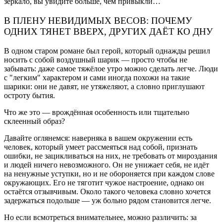
зеркало, вы увидите больше, чем привыкли…
В ПЛЕНУ НЕВИДИМЫХ ВЕСОВ: ПОЧЕМУ
ОДНИХ ТЯНЕТ ВВЕРХ, ДРУГИХ ДАЁТ КО ДНУ
В одном старом романе был герой, который однажды решил
носить с собой воздушный шарик — просто чтобы не
забывать: даже самое тяжёлое утро можно сделать легче. Люди
с "легким" характером и сами иногда похожи на такие
шарики: они не давят, не утяжеляют, а словно приглушают
остроту бытия.
Что же это — врождённая особенность или тщательно
склеенный образ?
Давайте оглянемся: наверняка в вашем окружении есть
человек, который умеет рассмеяться над собой, признать
ошибки, не зацикливаться на них, не требовать от мироздания
и людей ничего невозможного. Он не унижает себя, не идёт
на ненужные уступки, но и не обороняется при каждом слове
окружающих. Его не тяготит чужое настроение, однако он
остаётся отзывчивым. Около такого человека словно хочется
задержаться подольше — уж больно рядом становится легче.
Но если всмотреться внимательнее, можно различить: за