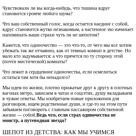
Чувствовали ли вы когда-нибудь, что тишина вдруг
становится громче любого шума?
Что ваш собственный голос, когда остается наедине с собой,
вдруг становится жутко незнакомым, а настенное эхо начинает
напоминать ваши страхи чуть ли не шепотом?
Кажется, что одиночество — это что-то, от чего мы все хотим
убежать так же отчаянно, как от темных комнат в детстве. Но
мало кто задумывается: а что прячется по ту сторону этой
(почти мистической) комнаты?
Что лежит в сердцевине одиночества, если осмелиться
остаться там хотя бы ненадолго?
Мы идем по жизни, плотно прижатые друг к другу в плотных
вагонах метро, зависаем в чатах и соцсетях, душу вкладываем
в чужие ответы. Мы изобретаем новые приложения для
разговоров, ищем родственные души, и где-то на этом пути
забываем поговорить с главным пассажиром собственной
жизни — собой.
Ведь что, если страх одиночества не
монстр, а путеводная звезда?
ШЕПОТ ИЗ ДЕТСТВА: КАК МЫ УЧИМСЯ