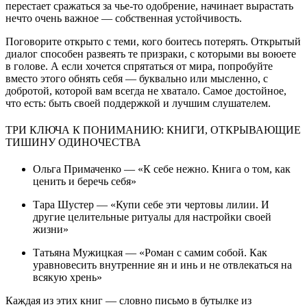
перестает сражаться за чье-то одобрение, начинает вырастать
нечто очень важное — собственная устойчивость.
Поговорите открыто с теми, кого боитесь потерять. Открытый
диалог способен развеять те призраки, с которыми вы воюете
в голове. А если хочется спрятаться от мира, попробуйте
вместо этого обнять себя — буквально или мысленно, с
добротой, которой вам всегда не хватало. Самое достойное,
что есть: быть своей поддержкой и лучшим слушателем.
ТРИ КЛЮЧА К ПОНИМАНИЮ: КНИГИ, ОТКРЫВАЮЩИЕ
ТИШИНУ ОДИНОЧЕСТВА
Ольга Примаченко — «К себе нежно. Книга о том, как
ценить и беречь себя»
Тара Шустер — «Купи себе эти чертовы лилии. И
другие целительные ритуалы для настройки своей
жизни»
Татьяна Мужицкая — «Роман с самим собой. Как
уравновесить внутренние ян и инь и не отвлекаться на
всякую хрень»
Каждая из этих книг — словно письмо в бутылке из