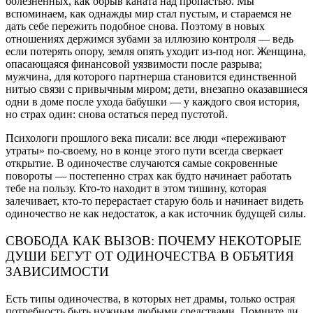
болезненных, как обрыв каната над пропастью. Мы
вспоминаем, как однажды мир стал пустым, и стараемся не
дать себе пережить подобное снова. Поэтому в новых
отношениях держимся зубами за иллюзию контроля — ведь
если потерять опору, земля опять уходит из-под ног. Женщина,
опасающаяся финансовой уязвимости после разрыва;
мужчина, для которого партнерша становится единственной
нитью связи с привычным миром; дети, внезапно оказавшиеся
одни в доме после ухода бабушки — у каждого своя история,
но страх один: снова остаться перед пустотой.
Психологи прошлого века писали: все люди «переживают
утраты» по-своему, но в конце этого пути всегда сверкает
открытие. В одиночестве случаются самые сокровенные
повороты — постепенно страх как будто начинает работать
тебе на пользу. Кто-то находит в этом тишину, которая
залечивает, кто-то перерастает старую боль и начинает видеть
одиночество не как недостаток, а как источник будущей силы.
СВОБОДА КАК ВЫЗОВ: ПОЧЕМУ НЕКОТОРЫЕ
ДУШИ БЕГУТ ОТ ОДИНОЧЕСТВА В ОБЪЯТИЯ
ЗАВИСИМОСТИ
Есть типы одиночества, в которых нет драмы, только острая
потребность быть нужным любыми средствами. Помните ли