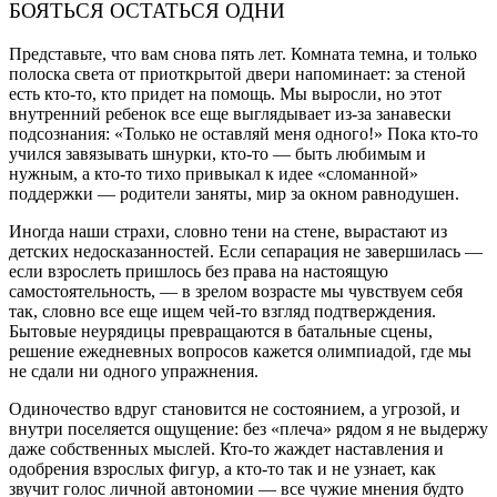
БОЯТЬСЯ ОСТАТЬСЯ ОДНИ
Представьте, что вам снова пять лет. Комната темна, и только
полоска света от приоткрытой двери напоминает: за стеной
есть кто-то, кто придет на помощь. Мы выросли, но этот
внутренний ребенок все еще выглядывает из-за занавески
подсознания: «Только не оставляй меня одного!» Пока кто-то
учился завязывать шнурки, кто-то — быть любимым и
нужным, а кто-то тихо привыкал к идее «сломанной»
поддержки — родители заняты, мир за окном равнодушен.
Иногда наши страхи, словно тени на стене, вырастают из
детских недосказанностей. Если сепарация не завершилась —
если взрослеть пришлось без права на настоящую
самостоятельность, — в зрелом возрасте мы чувствуем себя
так, словно все еще ищем чей-то взгляд подтверждения.
Бытовые неурядицы превращаются в батальные сцены,
решение ежедневных вопросов кажется олимпиадой, где мы
не сдали ни одного упражнения.
Одиночество вдруг становится не состоянием, а угрозой, и
внутри поселяется ощущение: без «плеча» рядом я не выдержу
даже собственных мыслей. Кто-то жаждет наставления и
одобрения взрослых фигур, а кто-то так и не узнает, как
звучит голос личной автономии — все чужие мнения будто