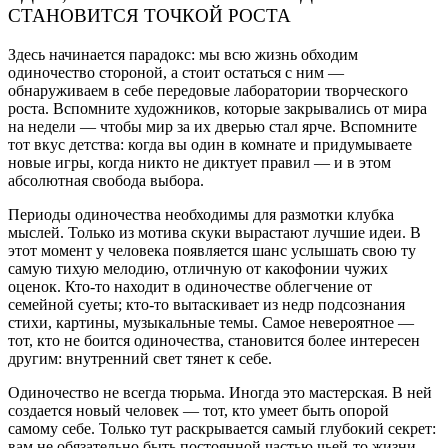
СТАНОВИТСЯ ТОЧКОЙ РОСТА
Здесь начинается парадокс: мы всю жизнь обходим
одиночество стороной, а стоит остаться с ним —
обнаруживаем в себе передовые лаборатории творческого
роста. Вспомните художников, которые закрывались от мира
на недели — чтобы мир за их дверью стал ярче. Вспомните
тот вкус детства: когда вы один в комнате и придумываете
новые игры, когда никто не диктует правил — и в этом
абсолютная свобода выбора.
Периоды одиночества необходимы для размотки клубка
мыслей. Только из мотива скуки вырастают лучшие идеи. В
этот момент у человека появляется шанс услышать свою ту
самую тихую мелодию, отличную от какофонии чужих
оценок. Кто-то находит в одиночестве облегчение от
семейной суеты; кто-то вытаскивает из недр подсознания
стихи, картины, музыкальные темы. Самое невероятное —
тот, кто не боится одиночества, становится более интересен
другим: внутренний свет тянет к себе.
Одиночество не всегда тюрьма. Иногда это мастерская. В ней
создается новый человек — тот, кто умеет быть опорой
самому себе. Только тут раскрывается самый глубокий секрет:
вам не обязательно быть постоянной частью чьей-то жизни,