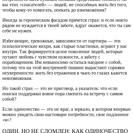
вы этих «спасателей» — людей, не способных жить без того,
чтобы кому-то помогать, опекать до изнеможения?
Иногда за героическим фасадом прячется страх: и если никто
рядом не нуждается в твоей заботе, вдруг окажется, что ты сам
себе не нужен.
Избегающие, тревожные, зависимости от партнера — эти
психологические вихри, как старые пластинки, играют у нас
внутри. Так формируется целое поколение людей, которые
путают любовь с чувством нужности, а заботу с
порабощением. Им невыносимо остаться наедине с собой,
потому что на этой внутренней тишине вырастают сорняки
неуверенности: жить без отражения в чьих-то глазах кажется
невозможным.
Но такой страх — это не приговор, а указатель: что если
поиски поддержки вовне пора сменить на встречу с самим
собой?
Если одиночество — это не враг, а зеркало, в котором впервые
можно увидеть свои настоящие потребности, свое подлинное
«я»?
ОДИН, НО НЕ СЛОМЛЕН: КАК ОДИНОЧЕСТВО