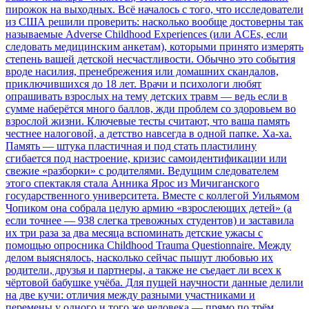
пирожок на выходных. Всё началось с того, что исследователи
из США решили проверить: насколько вообще достоверны так
называемые Adverse Childhood Experiences (или ACEs, если
следовать медицинским анкетам), которыми принято измерять
степень вашей детской несчастливости. Обычно это события
вроде насилия, пренебрежения или домашних скандалов,
приключившихся до 18 лет. Врачи и психологи любят
опрашивать взрослых на тему детских травм — ведь если в
сумме наберётся много баллов, жди проблем со здоровьем во
взрослой жизни. Ключевые тесты считают, что ваша память
честнее налоговой, а детство навсегда в одной папке. Ха-ха.
Память — штука пластичная и под стать пластилину
сгибается под настроение, кризис самоидентификации или
свежие «разборки» с родителями. Ведущим следователем
этого спектакля стала Анника Ярос из Мичиганского
государственного университета. Вместе с коллегой Уильямом
Чопиком она собрала целую армию «взрослеющих детей» (а
если точнее — 938 слегка тревожных студентов) и заставила
их три раза за два месяца вспоминать детские ужасы с
помощью опросника Childhood Trauma Questionnaire. Между
делом выяснялось, насколько сейчас пышут любовью их
родители, друзья и партнеры, а также не съедает ли всех к
чёртовой бабушке учёба. Для пущей научности данные делили
на две кучи: отличия между разными участниками и
перемены у одного и того же человека — прямо по трём