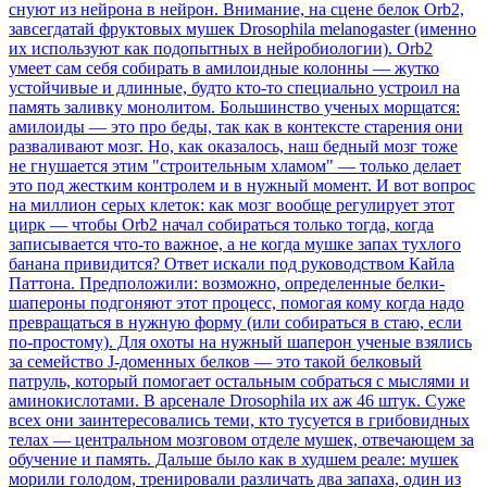
снуют из нейрона в нейрон. Внимание, на сцене белок Orb2,
завсегдатай фруктовых мушек Drosophila melanogaster (именно
их используют как подопытных в нейробиологии). Orb2
умеет сам себя собирать в амилоидные колонны — жутко
устойчивые и длинные, будто кто-то специально устроил на
память заливку монолитом. Большинство ученых морщатся:
амилоиды — это про беды, так как в контексте старения они
разваливают мозг. Но, как оказалось, наш бедный мозг тоже
не гнушается этим "строительным хламом" — только делает
это под жестким контролем и в нужный момент. И вот вопрос
на миллион серых клеток: как мозг вообще регулирует этот
цирк — чтобы Orb2 начал собираться только тогда, когда
записывается что-то важное, а не когда мушке запах тухлого
банана привидится? Ответ искали под руководством Кайла
Паттона. Предположили: возможно, определенные белки-
шапероны подгоняют этот процесс, помогая кому когда надо
превращаться в нужную форму (или собираться в стаю, если
по-простому). Для охоты на нужный шаперон ученые взялись
за семейство J-доменных белков — это такой белковый
патруль, который помогает остальным собраться с мыслями и
аминокислотами. В арсенале Drosophila их аж 46 штук. Суже
всех они заинтересовались теми, кто тусуется в грибовидных
телах — центральном мозговом отделе мушек, отвечающем за
обучение и память. Дальше было как в худшем реале: мушек
морили голодом, тренировали различать два запаха, один из