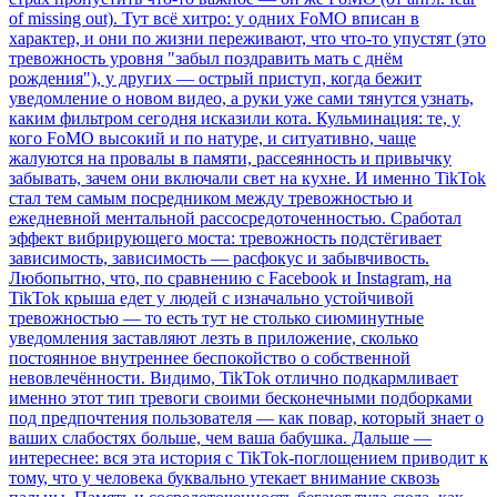
of missing out). Тут всё хитро: у одних FoMO вписан в
характер, и они по жизни переживают, что что-то упустят (это
тревожность уровня "забыл поздравить мать с днём
рождения"), у других — острый приступ, когда бежит
уведомление о новом видео, а руки уже сами тянутся узнать,
каким фильтром сегодня исказили кота. Кульминация: те, у
кого FoMO высокий и по натуре, и ситуативно, чаще
жалуются на провалы в памяти, рассеянность и привычку
забывать, зачем они включали свет на кухне. И именно TikTok
стал тем самым посредником между тревожностью и
ежедневной ментальной рассосредоточенностью. Сработал
эффект вибрирующего моста: тревожность подстёгивает
зависимость, зависимость — расфокус и забывчивость.
Любопытно, что, по сравнению с Facebook и Instagram, на
TikTok крыша едет у людей с изначально устойчивой
тревожностью — то есть тут не столько сиюминутные
уведомления заставляют лезть в приложение, сколько
постоянное внутреннее беспокойство о собственной
невовлечённости. Видимо, TikTok отлично подкармливает
именно этот тип тревоги своими бесконечными подборками
под предпочтения пользователя — как повар, который знает о
ваших слабостях больше, чем ваша бабушка. Дальше —
интереснее: вся эта история с TikTok-поглощением приводит к
тому, что у человека буквально утекает внимание сквозь