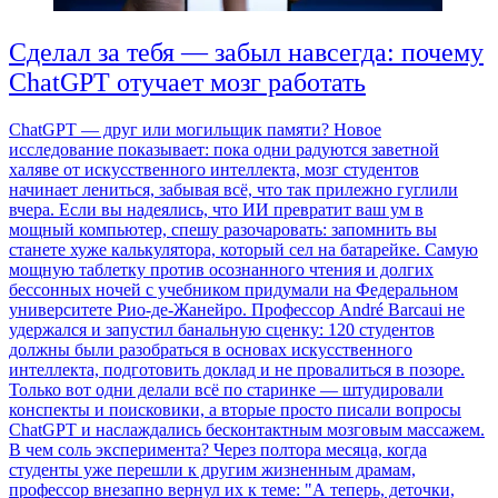
Сделал за тебя — забыл навсегда: почему
ChatGPT отучает мозг работать
ChatGPT — друг или могильщик памяти? Новое
исследование показывает: пока одни радуются заветной
халяве от искусственного интеллекта, мозг студентов
начинает лениться, забывая всё, что так прилежно гуглили
вчера. Если вы надеялись, что ИИ превратит ваш ум в
мощный компьютер, спешу разочаровать: запомнить вы
станете хуже калькулятора, который сел на батарейке. Самую
мощную таблетку против осознанного чтения и долгих
бессонных ночей с учебником придумали на Федеральном
университете Рио-де-Жанейро. Профессор André Barcaui не
удержался и запустил банальную сценку: 120 студентов
должны были разобраться в основах искусственного
интеллекта, подготовить доклад и не провалиться в позоре.
Только вот одни делали всё по старинке — штудировали
конспекты и поисковики, а вторые просто писали вопросы
ChatGPT и наслаждались бесконтактным мозговым массажем.
В чем соль эксперимента? Через полтора месяца, когда
студенты уже перешли к другим жизненным драмам,
профессор внезапно вернул их к теме: "А теперь, деточки,