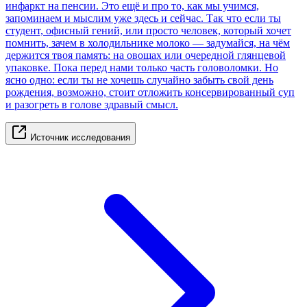
инфаркт на пенсии. Это ещё и про то, как мы учимся,
запоминаем и мыслим уже здесь и сейчас. Так что если ты
студент, офисный гений, или просто человек, который хочет
помнить, зачем в холодильнике молоко — задумайся, на чём
держится твоя память: на овощах или очередной глянцевой
упаковке. Пока перед нами только часть головоломки. Но
ясно одно: если ты не хочешь случайно забыть свой день
рождения, возможно, стоит отложить консервированный суп
и разогреть в голове здравый смысл.
Источник исследования