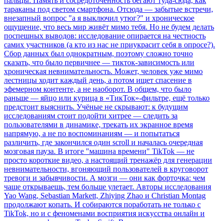
пальцы. Память и сосредоточенность бегают туда-сюда, как
тараканы под светом смартфона. Отсюда — забытые встречи,
внезапный вопрос "а я выключил утюг?" и хроническое
ощущение, что весь мир живёт мимо тебя. Но не будем делать
поспешных выводов: исследование опирается на честность
самих участников (а кто из нас не приукрасит себя в опросе?).
Сбор данных был однократным, поэтому сложно точно
сказать, что было первичнее — тикток-зависимость или
хроническая невнимательность. Может, человек уже мимо
лестницы ходит каждый день, а потом ищет спасение в
эфемерном контенте, а не наоборот. В общем, что было
раньше — яйцо или курица в «ТикТок»-фильтре, ещё только
предстоит выяснить. Учёные не скрывают: к будущим
исследованиям стоит подойти хитрее — следить за
пользователями в динамике, трекать их экранное время
напрямую, а не по воспоминаниям — и попытаться
различить, где закончился один scroll и началась очередная
мозговая пауза. В итоге "машина времени" TikTok — не
просто короткие видео, а настоящий тренажёр для генерации
невнимательности, вгоняющий пользователей в круговорот
тревоги и забывчивости. А мозги — они как форточка: чем
чаще открываешь, тем больше улетает. Авторы исследования
Yao Wang, Sebastian Markett, Zhiying Zhao и Christian Montag
продолжают копать. И собираются поработать не только с
TikTok, но и с феноменами восприятия искусства онлайн и