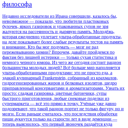
философа
Недавно исследователи из Ирана совершили, казалось бы,
невозможное — показали, что любители пластиковых
булочек, ярких газировок и упакованных супов не зря
жалуются на рассеянность и дырявую память. Молодёжь,
которая ежедневно уплетает ультра-обработанные продукты,
на деле показывает более слабые результаты тестов на память
и внимание. Кто бы мог подумать — мозг не рад
пережевыванию химии? Впрочем, давайте пройдемся по
фактам без лишней истерики — только сухая статистика и
немного черного юмора. Из чего же сегодня состоит рацион
большинства молодых людей? Всё больше мир наполняется
ультра-обработанными продуктами: это не просто еда, а
эдакий кулинарный Frankenstein, собранный из крахмалов,
гидрогенизированных жиров и белковых изолятов, щедро
приправленный консервантами и ароматизаторами. Узнать их
просто: сладкая газировка, цветные батончики, супы
быстрого приготовления, любые снековые поделки из
супермаркета — всё это прямо в точку. Учёные уже давно
подозревают, что такой рацион портит не только фигуру, но и
мозги. Если раньше считалось, что последствия обработки
пищи аукнутся только на старости лет в виде деменции —
теперь выяснилось, что первый звоночек раздаётся куда