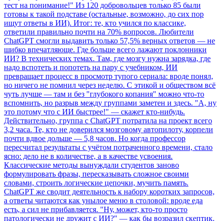
тест на понимание!" Из 120 добровольцев только 85 были
готовы к такой подставе (остальные, возможно, до сих пор
ищут ответы в ИИ). Итог: те, кто учился по классике,
ответили правильно почти на 70% вопросов. Любители
ChatGPT смогли выдавить только 57,5% верных ответов — не
шибко впечатляюще. Где больше всего лажают поклонники
ИИ? В технических темах. Там, где мозгу нужна зарядка, где
надо вспотеть и попотеть на пару с учебником, ИИ
превращает процесс в просмотр тупого сериала: вроде понял,
но ничего не помнил через неделю. С этикой и обществом всё
чуть лучше — там и без "глубокого копания" можно что-то
вспомнить, но разрыв между группами заметен и здесь. "А, ну
это потому что с ИИ быстрее!" — скажет кто-нибудь.
Действительно, группа с ChatGPT потратила на проект всего
3,2 часа. Те, кто не доверился мозговому автопилоту, корпели
почти вдвое дольше — 5,8 часов. Но когда профессор
пересчитал результаты с учётом потраченного времени, стало
ясно: дело не в количестве, а в качестве усвоения.
Классические методы вынуждали студентов заново
формулировать фразы, пересказывать сложное своими
словами, строить логические цепочки, мучить память.
ChatGPT же сводит деятельность к набору коротких запросов,
а ответы читаются как унылое меню в столовой: вроде еда
есть, а сил не прибавляется. "Ну, может, кто-то просто
патологически не дружит с ИИ?" — как бы возразил скептик.