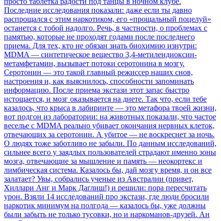
просто таблетка радости под танцы в ночном клубе.
Последние исследования показали: даже если ты давно
распрощался с этим наркотиком, его «прощальный поцелуй»
останется с тобой надолго. Речь, в частности, о проблемах с
памятью, которые не проходят годами после последнего
приема. Для тех, кто не обязан знать биохимию изнутри:
MDMA — синтетическое вещество 3,4-метилендиоксин-
метамфетамин, вызывает потоки серотонина в мозгу.
Серотонин — это такой главный режиссер наших снов,
настроения и, как выяснилось, способности запоминать
информацию. После приема экстази этот запас быстро
истощается, и мозг оказывается на диете. Так что, если тебе
казалось, что крыса в лабиринте — это метафора твоей жизни,
вот подгон из лаборатории: на животных показали, что частое
веселье с MDMA реально убивает окончания нервных клеток,
отвечающих за серотонин. А убитое — не воскреснет за ночь.
О людях тоже заботливо не забыли. По данным исследований,
сильнее всего у заядлых пользователей страдают именно зоны
мозга, отвечающие за мышление и память — неокортекс и
лимбическая система. Казалось бы, дай мозгу время, и он все
залатает? Увы, собрались ученые из Австралии (привет,
Хиллари Анг и Марк Даглиш!) и решили: пора пересчитать
урон. Взяли 14 исследований про экстази, где люди бросили
наркотик минимум на полгода — казалось бы, уже должны
были забыть не только тусовки, но и наркоманов-друзей. Ан