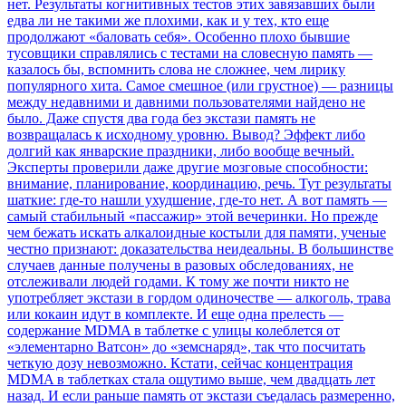
нет. Результаты когнитивных тестов этих завязавших были
едва ли не такими же плохими, как и у тех, кто еще
продолжают «баловать себя». Особенно плохо бывшие
тусовщики справлялись с тестами на словесную память —
казалось бы, вспомнить слова не сложнее, чем лирику
популярного хита. Самое смешное (или грустное) — разницы
между недавними и давними пользователями найдено не
было. Даже спустя два года без экстази память не
возвращалась к исходному уровню. Вывод? Эффект либо
долгий как январские праздники, либо вообще вечный.
Эксперты проверили даже другие мозговые способности:
внимание, планирование, координацию, речь. Тут результаты
шаткие: где-то нашли ухудшение, где-то нет. А вот память —
самый стабильный «пассажир» этой вечеринки. Но прежде
чем бежать искать алкалоидные костыли для памяти, ученые
честно признают: доказательства неидеальны. В большинстве
случаев данные получены в разовых обследованиях, не
отслеживали людей годами. К тому же почти никто не
употребляет экстази в гордом одиночестве — алкоголь, трава
или кокаин идут в комплекте. И еще одна прелесть —
содержание MDMA в таблетке с улицы колеблется от
«элементарно Ватсон» до «земснаряд», так что посчитать
четкую дозу невозможно. Кстати, сейчас концентрация
MDMA в таблетках стала ощутимо выше, чем двадцать лет
назад. И если раньше память от экстази съедалась размеренно,