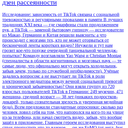
дзен рассеянности
Исследование: зависимость от TikTok связана с социальной
тревожностью и регулярными провалами в памяти В лучших
традициях XXI века — где смарфоны стали продолжением
рук, а TikTok — заменой бытовому гипнозу — исследователи
из Макао, Германии и Китая решили выяснить: а что
происходит с мозгами тех, кто не может оторваться от
бесконечной ленты коротких видео? Неужели и тут нам
грозит кое-что похуже очередной танцевальной челлендж-
попытки? Команду возглавляли Yao Wang и Christian Montag
(специалисты в области когнитивных и мозговых наук — те
самые люди, что официально могут открыть холодильник,
забыв зачем, только по служебной необходимости). Учёные
задались вопросом: а не выступает ли TikTok в роли
электронного медиатора между вечной социальной тревогой
и хронической забывчивостью? Они взяли группу из 720
взрослых пользователей TikTok в Германии: 249 мужчин, 471
женщина, средний возраст — 38 лет (никаких подростков-
дикарей, только сознательная зрелость и уверенная медийная
беда). Всем предложили стандартные опросники: сколько раз
человек ловил себя на том, что напоролся на кого-то на улице
из-за телефона, или начал смотреть видео, забыв, что вообще
зашёл в приложение. Главным героем исследования выступил
страх пропустить что-то важное — он же FoMO (от англ. fear