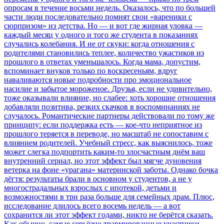
опросам в течение восьми недель. Оказалось, что по большей
части люди последовательно помнят свои «вареники с
сюрпризом» из детства. Но — и вот где жирная уловка —
каждый месяц у одного и того же студента в показаниях
случались колебания. И не от скуки: когда отношения с
родителями становились теплее, количество ужастиков из
прошлого в ответах уменьшалось. Когда мама, допустим,
вспоминает внуков только по воскресеньям, вдруг
наваливаются новые подробности про эмоциональное
насилие и забытое мороженое. Друзья, если не удивительно,
тоже оказывали влияние, но слабее: хоть хорошие отношения
добавляли позитива, резких скачков в воспоминаниях не
случалось. Романтические партнеры действовали по тому же
принципу: если поддержка есть — кое-что неприятное из
прошлого теряется в переводе, но масштаб не сопоставим с
влиянием родителей. Учебный стресс, как выяснилось, тоже
может слегка подпортить каким-то злосчастным днём ваш
внутренний сериал, но этот эффект был мягче дуновения
ветерка на фоне «урагана» материнской заботы. Однако бочка
дёгтя: результаты брали в основном у студентов, а не у
многострадальных взрослых с ипотекой, детьми и
возможностями в три раза больше для семейных драм. Плюс,
исследование длилось всего восемь недель — а вот
сохранится ли этот эффект годами, никто не берётся сказать.
Как обычно, самые серьёзно травмированные участники