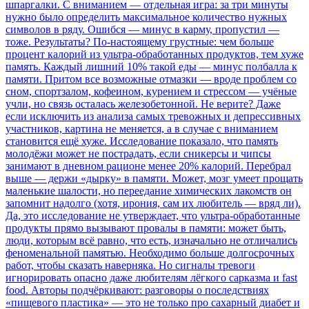
шпаргалки. С вниманием — отдельная игра: за три минуты
нужно было определить максимальное количество нужных
символов в ряду. Ошибся — минус в карму, пропустил —
тоже. Результаты? По-настоящему грустные: чем больше
процент калорий из ультра-обработанных продуктов, тем хуже
память. Каждый лишний 10% такой еды — минус полбалла к
памяти. Притом все возможные отмазки — вроде проблем со
сном, спортзалом, кофеином, курением и стрессом — учёные
учли, но связь осталась железобетонной. Не верите? Даже
если исключить из анализа самых тревожных и депрессивных
участников, картина не меняется, а в случае с вниманием
становится ещё хуже. Исследование показало, что память
молодёжи может не пострадать, если сникерсы и чипсы
занимают в дневном рационе менее 20% калорий. Перебрал
выше — держи «дырку» в памяти. Может, мозг умеет прощать
маленькие шалости, но переедание химических лакомств он
запомнит надолго (хотя, ирония, сам их любитель — вряд ли).
Да, это исследование не утверждает, что ультра-обработанные
продукты прямо вызывают провалы в памяти: может быть,
люди, которым всё равно, что есть, изначально не отличались
феноменальной памятью. Необходимо больше долгосрочных
работ, чтобы сказать наверняка. Но сигналы тревоги
игнорировать опасно даже любителям лёгкого сарказма и fast
food. Авторы подчёркивают: разговоры о последствиях
«пищевого пластика» — это не только про сахарный диабет и