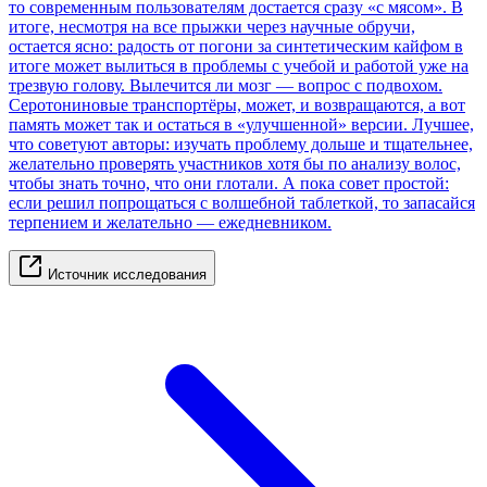
то современным пользователям достается сразу «с мясом». В
итоге, несмотря на все прыжки через научные обручи,
остается ясно: радость от погони за синтетическим кайфом в
итоге может вылиться в проблемы с учебой и работой уже на
трезвую голову. Вылечится ли мозг — вопрос с подвохом.
Серотониновые транспортёры, может, и возвращаются, а вот
память может так и остаться в «улучшенной» версии. Лучшее,
что советуют авторы: изучать проблему дольше и тщательнее,
желательно проверять участников хотя бы по анализу волос,
чтобы знать точно, что они глотали. А пока совет простой:
если решил попрощаться с волшебной таблеткой, то запасайся
терпением и желательно — ежедневником.
Источник исследования