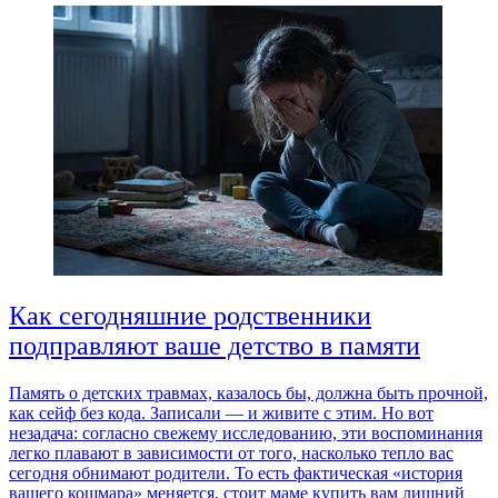
Как сегодняшние родственники
подправляют ваше детство в памяти
Память о детских травмах, казалось бы, должна быть прочной,
как сейф без кода. Записали — и живите с этим. Но вот
незадача: согласно свежему исследованию, эти воспоминания
легко плавают в зависимости от того, насколько тепло вас
сегодня обнимают родители. То есть фактическая «история
вашего кошмара» меняется, стоит маме купить вам лишний