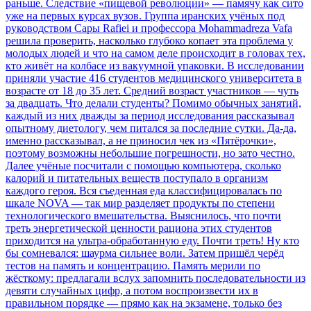
раньше. Следствие «пищевой революции» — памячу как сито
уже на первых курсах вузов. Группа иранских учёных под
руководством Сары Rafiei и профессора Mohammadreza Vafa
решила проверить, насколько глубоко копает эта проблема у
молодых людей и что на самом деле происходит в головах тех,
кто живёт на колбасе из вакуумной упаковки. В исследовании
приняли участие 416 студентов медицинского университета в
возрасте от 18 до 35 лет. Средний возраст участников — чуть
за двадцать. Что делали студенты? Помимо обычных занятий,
каждый из них дважды за период исследования рассказывал
опытному диетологу, чем питался за последние сутки. Да-да,
именно рассказывал, а не приносил чек из «Пятёрочки»,
поэтому возможны небольшие погрешности, но зато честно.
Далее учёные посчитали с помощью компьютера, сколько
калорий и питательных веществ поступало в организм
каждого героя. Вся съеденная еда классифицировалась по
шкале NOVA — так мир разделяет продукты по степени
технологического вмешательства. Выяснилось, что почти
треть энергетической ценности рациона этих студентов
приходится на ультра-обработанную еду. Почти треть! Ну кто
бы сомневался: шаурма сильнее воли. Затем пришёл черёд
тестов на память и концентрацию. Память мерили по
жёсткому: предлагали вслух запомнить последовательности из
девяти случайных цифр, а потом воспроизвести их в
правильном порядке — прямо как на экзамене, только без