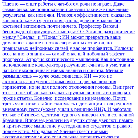
Тщетно — опыт работы с чат-ботом роли не играет. Даже
самые бывалые пользователи показали такие же плачевные
результаты, как новички. Иллюзия эффективности оказалась
коварной: кажется, что понял, но на деле не можешь без
костылей вспомнить почти ничего. Профессор Barcaui
беспощадно формулирует выводы: Отчётливое разграничение
между "Сделал" и "Понял": ИИ может превратить ваше
домашнее задание в поток сверстанных ответов, но
правильных нейронных связей у вас не прибавится. Иллюзия
осознанного знания — самый опасный побочный эффект
прогресса. Атрофия критического мышления: Как постоянное
использование калькулятора разучивает считать в уме, так и
чат-бот выхолощивает навык анализа и синтеза. Меньше
размышляешь — хуже осмысливаешь. ИИ — это не
автопилот, а штурман: Применяй его для расширения
горизонтов, но не для полного отключения головы. Выиграет
тот, кто не забыл, как задавать трудные вопросы и проверять
чужие ответы. Конечно, исследование не идеально. Почти
треть участников тайно скинулась с дистанции к очередному
внезапному тесту (может, ушли в религию ИИ?). И работали
только с бизнес-студентами одного университета в солнечной
Бразилии. Впрочем, коллеги из других стран уверяют: память
и критическое мышление у сегодняшних студентов страдают
повсеместно. Что дальше? Учёные грезят новыми
экспериментами: а что если сначала заставить студента