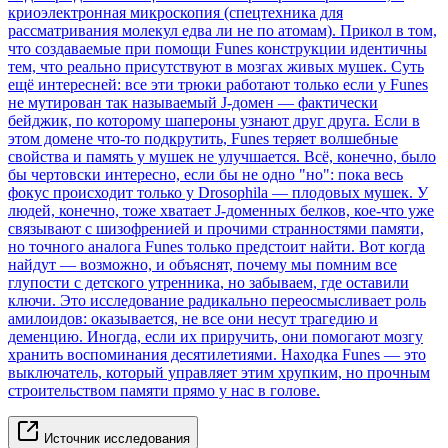
криоэлектронная микроскопия (спецтехника для
рассматривания молекул едва ли не по атомам). Прикол в том,
что создаваемые при помощи Funes конструкции идентичны
тем, что реально присутствуют в мозгах живых мушек. Суть
ещё интересней: все эти трюки работают только если у Funes
не мутирован так называемый J-домен — фактически
бейджик, по которому шапероны узнают друг друга. Если в
этом домене что-то подкрутить, Funes теряет волшебные
свойства и память у мушек не улучшается. Всё, конечно, было
бы чертовски интересно, если бы не одно "но": пока весь
фокус происходит только у Drosophila — плодовых мушек. У
людей, конечно, тоже хватает J-доменных белков, кое-что уже
связывают с шизофренией и прочими странностями памяти,
но точного аналога Funes только предстоит найти. Вот когда
найдут — возможно, и объяснят, почему мы помним все
глупости с детского утренника, но забываем, где оставили
ключи. Это исследование радикально переосмысливает роль
амилоидов: оказывается, не все они несут трагедию и
деменцию. Иногда, если их приручить, они помогают мозгу
хранить воспоминания десятилетиями. Находка Funes — это
выключатель, который управляет этим хрупким, но прочным
строительством памяти прямо у нас в голове.
Источник исследования