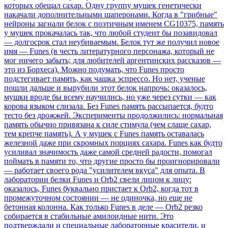
которых обещал сахар. Одну группу мушек генетически
накачали дополнительными шаперонами. Когда в "грибные"
нейроны загнали белок с поэтичным именем CG10375, память
у мушек прокачалась так, что любой студент бы позавидовал
— долгосрок стал неубиваемым. Белок тут же получил новое
имя — Funes (в честь литературного персонажа, который не
мог ничего забыть; для любителей аргентинских рассказов —
это из Борхеса). Можно подумать, что Funes просто
подстегивает память, как чашка эспрессо. Но нет, ученые
пошли дальше и вырубили этот белок напрочь: оказалось,
мушки вроде бы всему научились, но уже через сутки — как
корова языком слизала. Без Funes память рассыпается, будто
тесто без дрожжей. Эксперименты продолжились: нормальная
память обычно привязана к силе стимула (чем слаще сахар,
тем крепче память). А у мушек с Funes память оставалась
железной даже при скромных порциях сахара. Funes как будто
усиливал значимость даже самой средней радости, помогал
поймать в памяти то, что другие просто бы проигнорировали
— работает своего рода "усилителем вкуса" для опыта. В
лаборатории белки Funes и Orb2 свели лицом к лицу:
оказалось, Funes буквально пристает к Orb2, когда тот в
промежуточном состоянии — не одиночка, но еще не
бетонная колонна. Как только Funes в деле — Orb2 резко
собирается в стабильные амилоидные нити. Это
подтверждали и специальные лабораторные красители, и