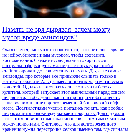
Память не зря дырявая: зачем мозгу
мусор вроде амилоидов?
Оказывается, наш мозг использует то, что считалось едва ли
не нейроубийственным мусором, чтобы сохранить
воспоминания. Свежие исследования говорят: мозг
специально формирует амилоидные структуры, чтобы
стабилизировать долговременную память. Да-да, те самые
амилоиды, про которые все привыкли слышать только в
контексте болезни Альцгеймера и прочих маразматических
радостей. Однако на этот раз ученые отыскали белок-
хулителя, который запускает этот амилоидный парад совсем
не для того, чтобы убить ваши нейроны, а чтобы запереть
ваше воспоминание в долговременный банковский сейф
мозга. Десятилетиями ученые пытались понять, как вообще
информация в голове задерживается надолго. Долго думали,
что в этом повинна пластика синапсов — тех самых мостиков
между нейронами. Считалось, что для долговременного
хранения нужна перестройка белков именно там, где сигналы