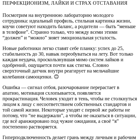
ПЕРФЕКЦИОНИЗМ, ЛАЙКИ И СТРАХ ОТСТАВАНИЯ
Посмотрим на внутреннюю лабораторию молодого
сотрудника: идеальный профиль, стильная картинка жизни,
коучи советуют находить баланс, а родители — быть “меньше
в телефоне”. Странно только, что между всеми этими
“должен” и “можно” зияет эмоциональная усталость.
Новые работники легко ставят себе планку: успех до 25,
стабильность до 30, навык переобуваться на лету. Вот только
каждая неудача, проскользнувшая мимо систем лайков и
одобрений, ощущается почти как стигма. Словно
сверхточный датчик внутри реагирует на мельчайшие
колебания самооценки. 🙃
Ошибка — сигнал отбоя, разочарование перерастает в
апатию, мотивация схлопывается, появляется
прокрастинация. Человек уходит в тень, чтобы не столкнуться
лицом к лицу с несоответствием собственных стандартов и
той самой жизни. Некоторые уходят с первой же работы не
потому, что “не выдержали”, а чтобы не оказаться в ситуации,
где всё аранжировано под чужие ожидания, а своё “я”
постепенно растворяется.
Гиперподключенность делает грань между личным и рабочим