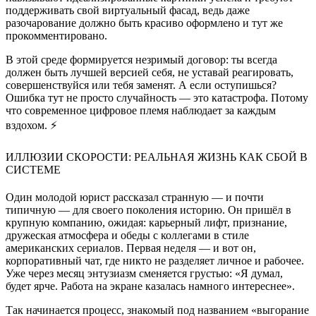
поддерживать свой виртуальный фасад, ведь даже
разочарование должно быть красиво оформлено и тут же
прокомментировано.
В этой среде формируется незримый договор: ты всегда
должен быть лучшей версией себя, не уставай реагировать,
совершенствуйся или тебя заменят. А если оступишься?
Ошибка тут не просто случайность — это катастрофа. Потому
что современное цифровое племя наблюдает за каждым
вздохом. ⚡
ИЛЛЮЗИИ СКОРОСТИ: РЕАЛЬНАЯ ЖИЗНЬ КАК СБОЙ В
СИСТЕМЕ
Один молодой юрист рассказал странную — и почти
типичную — для своего поколения историю. Он пришёл в
крупную компанию, ожидая: карьерный лифт, признание,
дружеская атмосфера и обеды с коллегами в стиле
американских сериалов. Первая неделя — и вот он,
корпоративный чат, где никто не разделяет личное и рабочее.
Уже через месяц энтузиазм сменяется грустью: «Я думал,
будет ярче. Работа на экране казалась намного интереснее».
Так начинается процесс, знакомый под названием «выгорание