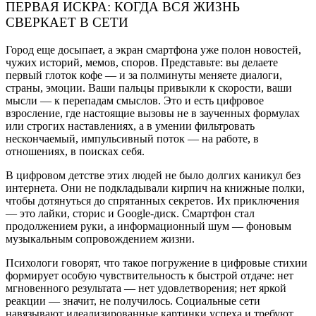
ПЕРВАЯ ИСКРА: КОГДА ВСЯ ЖИЗНЬ
СВЕРКАЕТ В СЕТИ
Город еще досыпает, а экран смартфона уже полон новостей,
чужих историй, мемов, споров. Представьте: вы делаете
первый глоток кофе — и за полминуты меняете диалоги,
страны, эмоции. Ваши пальцы привыкли к скорости, ваши
мысли — к перепадам смыслов. Это и есть цифровое
взросление, где настоящие вызовы не в заученных формулах
или строгих наставлениях, а в умении фильтровать
нескончаемый, импульсивный поток — на работе, в
отношениях, в поисках себя.
В цифровом детстве этих людей не было долгих каникул без
интернета. Они не подкладывали кирпич на книжные полки,
чтобы дотянуться до спрятанных секретов. Их приключения
— это лайки, сторис и Google-диск. Смартфон стал
продолжением руки, а информационный шум — фоновым
музыкальным сопровождением жизни.
Психологи говорят, что такое погружение в цифровые стихии
формирует особую чувствительность к быстрой отдаче: нет
мгновенного результата — нет удовлетворения; нет яркой
реакции — значит, не получилось. Социальные сети
навязывают идеализированные картинки успеха и требуют