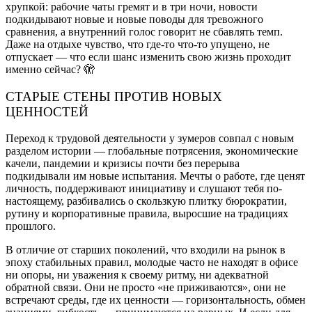
хрупкой: рабочие чаты гремят и в три ночи, новости
подкидывают новые и новые поводы для тревожного
сравнения, а внутренний голос говорит не сбавлять темп.
Даже на отдыхе чувство, что где-то что-то упущено, не
отпускает — что если шанс изменить свою жизнь проходит
именно сейчас? 🫣
СТАРЫЕ СТЕНЫ ПРОТИВ НОВЫХ
ЦЕННОСТЕЙ
Переход к трудовой деятельности у зумеров совпал с новым
разделом истории — глобальные потрясения, экономические
качели, пандемии и кризисы почти без перерыва
подкидывали им новые испытания. Мечты о работе, где ценят
личность, поддерживают инициативу и слушают тебя по-
настоящему, разбивались о скользкую плитку бюрократии,
рутину и корпоративные правила, выросшие на традициях
прошлого.
В отличие от старших поколений, что входили на рынок в
эпоху стабильных правил, молодые часто не находят в офисе
ни опоры, ни уважения к своему ритму, ни адекватной
обратной связи. Они не просто «не приживаются», они не
встречают среды, где их ценности — горизонтальность, обмен