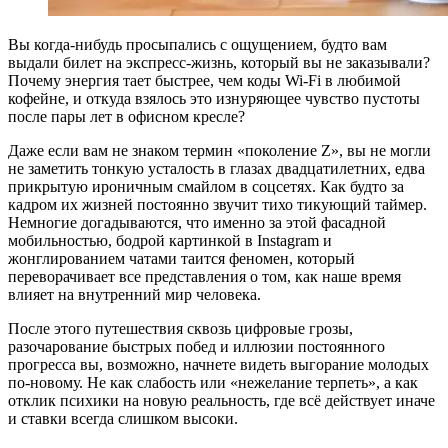
Вы когда-нибудь просыпались с ощущением, будто вам
выдали билет на экспресс-жизнь, который вы не заказывали?
Почему энергия тает быстрее, чем коды Wi-Fi в любимой
кофейне, и откуда взялось это изнуряющее чувство пустоты
после пары лет в офисном кресле?
Даже если вам не знаком термин «поколение Z», вы не могли
не заметить тонкую усталость в глазах двадцатилетних, едва
прикрытую ироничным смайлом в соцсетях. Как будто за
кадром их жизней постоянно звучит тихо тикующий таймер.
Немногие догадываются, что именно за этой фасадной
мобильностью, бодрой картинкой в Instagram и
жонглированием чатами таится феномен, который
переворачивает все представления о том, как наше время
влияет на внутренний мир человека.
После этого путешествия сквозь цифровые грозы,
разочарование быстрых побед и иллюзии постоянного
прогресса вы, возможно, начнете видеть выгорание молодых
по-новому. Не как слабость или «нежелание терпеть», а как
отклик психики на новую реальность, где всё действует иначе
и ставки всегда слишком высоки.