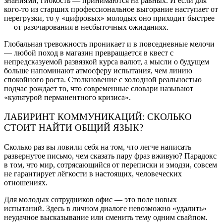
знаниями, гибкость — принимаются на равных. И если для
кого-то из старших профессиональное выгорание наступает от
перегрузки, то у «цифровых» молодых оно приходит быстрее
— от разочарования в несбыточных ожиданиях.
Глобальная тревожность проникает и в повседневные мелочи
— любой поход в магазин превращается в квест с
непредсказуемой развязкой курса валют, а мысли о будущем
больше напоминают атмосферу испытания, чем линию
спокойного роста. Столкновение с холодной реальностью
подчас рождает то, что современные словари называют
«культурой перманентного кризиса».
ЛАБИРИНТ КОММУНИКАЦИЙ: СКОЛЬКО
СТОИТ НАЙТИ ОБЩИЙ ЯЗЫК?
Сколько раз вы ловили себя на том, что легче написать
развернутое письмо, чем сказать пару фраз вживую? Парадокс
в том, что мир, сотрясающийся от переписки и эмодзи, совсем
не гарантирует лёгкости в настоящих, человеческих
отношениях.
Для молодых сотрудников офис — это поле новых
испытаний. Здесь в личном диалоге невозможно «удалить»
неудачное высказывание или сменить тему одним свайпом.