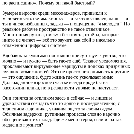
по расписанию». Почему он такой быстрый?
Зумеры выросли среди мессенджеров, привыкли к
мгновенным ответам: кнопку — и заказ доставлен, лайк — и
ты в числе избранных, задача — и ощущение “я молодец”. Но
реальное рабочее пространство не такое отзывчивое.
Монотонная рутина, письма без ответа, отчёты, которые
никто не читает — всё это звучит, как сбой в идеально
отлаженной цифровой системе.
Вдобавок за кулисами постоянно присутствует чувство, что
можно — и нужно — быть где-то ещё. Чекают уведомления,
прокладывают виртуальные маршруты в поисках призрачных
лучших возможностей. Это не просто нетерпимость к рутине
— это ощущение, будто жизнь где-то ускользает мимо.
Долгожданное взрослое счастье всегда вроде бы на
расстоянии клика, но в реальности упрямо не наступает.
Они гонятся за откликом здесь и сейчас — и лишены
удовольствия созидать что-то долго и последовательно, с
терпением садовника, ухаживающего за своим садом.
Обычные задержки, рутинные процессы словно нарочно
обесценивают их вклад. Где же место героя, если игра так
медленно грузится?