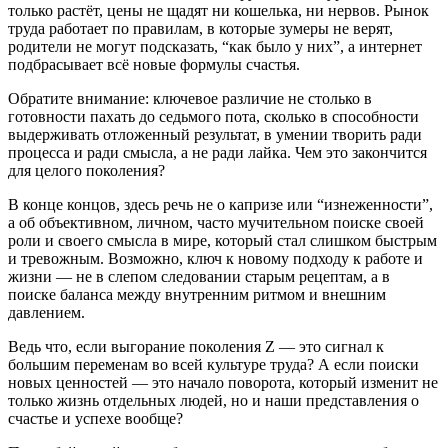
только растёт, цены не щадят ни кошелька, ни нервов. Рынок
труда работает по правилам, в которые зумеры не верят,
родители не могут подсказать, “как было у них”, а интернет
подбрасывает всё новые формулы счастья.
Обратите внимание: ключевое различие не столько в
готовности пахать до седьмого пота, сколько в способности
выдерживать отложенный результат, в умении творить ради
процесса и ради смысла, а не ради лайка. Чем это закончится
для целого поколения?
В конце концов, здесь речь не о капризе или “изнеженности”,
а об объективном, личном, часто мучительном поиске своей
роли и своего смысла в мире, который стал слишком быстрым
и тревожным. Возможно, ключ к новому подходу к работе и
жизни — не в слепом следовании старым рецептам, а в
поиске баланса между внутренним ритмом и внешним
давлением.
Ведь что, если выгорание поколения Z — это сигнал к
большим переменам во всей культуре труда? А если поиски
новых ценностей — это начало поворота, который изменит не
только жизнь отдельных людей, но и наши представления о
счастье и успехе вообще?