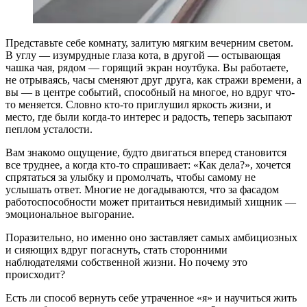
Представьте себе комнату, залитую мягким вечерним светом.
В углу — изумрудные глаза кота, в другой — остывающая
чашка чая, рядом — горящий экран ноутбука. Вы работаете,
не отрываясь, часы сменяют друг друга, как стражи времени, а
вы — в центре событий, способный на многое, но вдруг что-
то меняется. Словно кто-то приглушил яркость жизни, и
место, где были когда-то интерес и радость, теперь засыпают
пеплом усталости.
Вам знакомо ощущение, будто двигаться вперед становится
все труднее, а когда кто-то спрашивает: «Как дела?», хочется
спрятаться за улыбку и промолчать, чтобы самому не
услышать ответ. Многие не догадываются, что за фасадом
работоспособности может притаиться невидимый хищник —
эмоциональное выгорание.
Поразительно, но именно оно заставляет самых амбициозных
и сияющих вдруг погаснуть, стать сторонними
наблюдателями собственной жизни. Но почему это
происходит?
Есть ли способ вернуть себе утраченное «я» и научиться жить