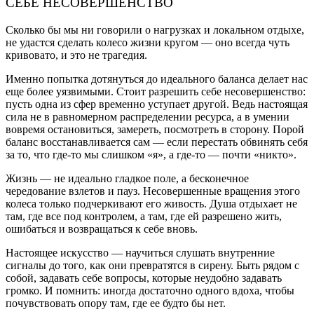
СЕБЕ НЕСОВЕРШЕНСТВО
Сколько бы мы ни говорили о нагрузках и локальном отдыхе,
не удастся сделать колесо жизни кругом — оно всегда чуть
кривовато, и это не трагедия.
Именно попытка дотянуться до идеального баланса делает нас
еще более уязвимыми. Стоит разрешить себе несовершенство:
пусть одна из сфер временно уступает другой. Ведь настоящая
сила не в равномерном распределении ресурса, а в умении
вовремя остановиться, замереть, посмотреть в сторону. Порой
баланс восстанавливается сам — если перестать обвинять себя
за то, что где-то мы слишком «я», а где-то — почти «никто».
Жизнь — не идеально гладкое поле, а бесконечное
чередование взлетов и пауз. Несовершенные вращения этого
колеса только подчеркивают его живость. Душа отдыхает не
там, где все под контролем, а там, где ей разрешено жить,
ошибаться и возвращаться к себе вновь.
Настоящее искусство — научиться слушать внутренние
сигналы до того, как они превратятся в сирену. Быть рядом с
собой, задавать себе вопросы, которые неудобно задавать
громко. И помнить: иногда достаточно одного вдоха, чтобы
почувствовать опору там, где ее будто бы нет.