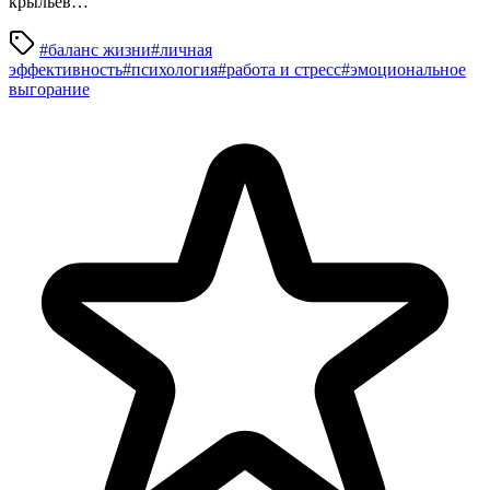
крыльев…
#баланс жизни
#личная
эффективность
#психология
#работа и стресс
#эмоциональное
выгорание