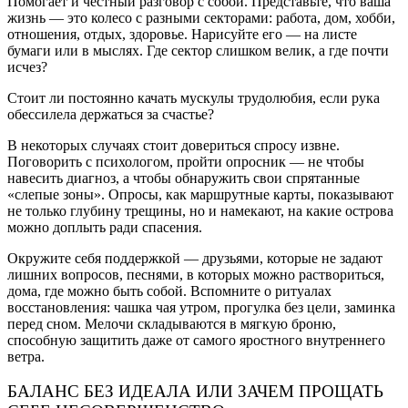
Помогает и честный разговор с собой. Представьте, что ваша
жизнь — это колесо с разными секторами: работа, дом, хобби,
отношения, отдых, здоровье. Нарисуйте его — на листе
бумаги или в мыслях. Где сектор слишком велик, а где почти
исчез?
Стоит ли постоянно качать мускулы трудолюбия, если рука
обессилела держаться за счастье?
В некоторых случаях стоит довериться спросу извне.
Поговорить с психологом, пройти опросник — не чтобы
навесить диагноз, а чтобы обнаружить свои спрятанные
«слепые зоны». Опросы, как маршрутные карты, показывают
не только глубину трещины, но и намекают, на какие острова
можно доплыть ради спасения.
Окружите себя поддержкой — друзьями, которые не задают
лишних вопросов, песнями, в которых можно раствориться,
дома, где можно быть собой. Вспомните о ритуалах
восстановления: чашка чая утром, прогулка без цели, заминка
перед сном. Мелочи складываются в мягкую броню,
способную защитить даже от самого яростного внутреннего
ветра.
БАЛАНС БЕЗ ИДЕАЛА ИЛИ ЗАЧЕМ ПРОЩАТЬ