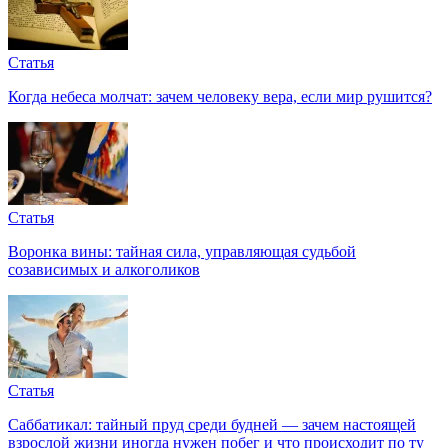
Статья
Когда небеса молчат: зачем человеку вера, если мир рушится?
Статья
Воронка вины: тайная сила, управляющая судьбой
созависимых и алкоголиков
Статья
Саббатикал: тайный пруд среди будней — зачем настоящей
взрослой жизни иногда нужен побег и что происходит по ту