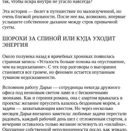
так, чтобы искра внутри не угасло навсегда?
Эта история — билет в путешествие по малоизученной, но
очень близкой реальности. После нее вы, возможно, впервые
услышите собственное дыхание между строк привычной
суеты.
ШОРОХИ ЗА СПИНОЙ ИЛИ КУДА УХОДИТ
ЭНЕРГИЯ
Около полувека назад в врачебных хрониках появилась
странная запись: «Усталость больше похожа на опустошение,
чем на недосыпание». С тех пор разговоры о выгорании
становятся все громче, но феномен остается опутанным
туманом недосказанности.
Вспомним работу Дарьи — сотрудницы некогда дружного
офиса под неоновым светом ламп и с бесконечными
звонками. Как и героиня романа, она с азартом врывалась в
проекты: желание преуспеть казалось бездонным морем, а
задачи — захватывающим квестом. Но через несколько
месяцев Дарья внезапно заметила: любимые задачи перестали
радовать, каждый рабочий день шел с отложенным стартом, а
вечерами оставалось только желание исчезнуть из «онлайна».
Ощущение собственной неполноценности росло, как зеркало,