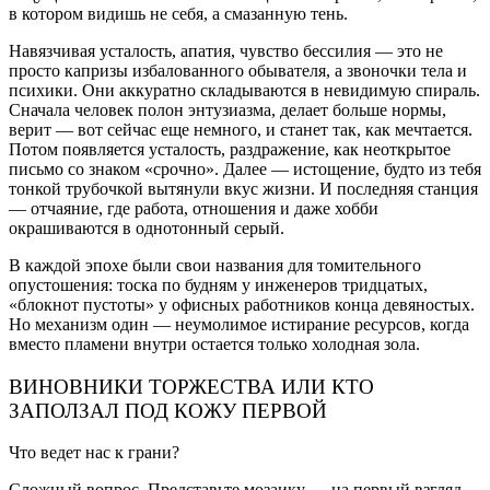
в котором видишь не себя, а смазанную тень.
Навязчивая усталость, апатия, чувство бессилия — это не
просто капризы избалованного обывателя, а звоночки тела и
психики. Они аккуратно складываются в невидимую спираль.
Сначала человек полон энтузиазма, делает больше нормы,
верит — вот сейчас еще немного, и станет так, как мечтается.
Потом появляется усталость, раздражение, как неоткрытое
письмо со знаком «срочно». Далее — истощение, будто из тебя
тонкой трубочкой вытянули вкус жизни. И последняя станция
— отчаяние, где работа, отношения и даже хобби
окрашиваются в однотонный серый.
В каждой эпохе были свои названия для томительного
опустошения: тоска по будням у инженеров тридцатых,
«блокнот пустоты» у офисных работников конца девяностых.
Но механизм один — неумолимое истирание ресурсов, когда
вместо пламени внутри остается только холодная зола.
ВИНОВНИКИ ТОРЖЕСТВА ИЛИ КТО
ЗАПОЛЗАЛ ПОД КОЖУ ПЕРВОЙ
Что ведет нас к грани?
Сложный вопрос. Представьте мозаику — на первый взгляд,