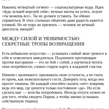
Наконец четвертый сегмент — социокультурные коды. Идея
«будь лучшей версией себя», вечные квоты на успех, лозунг
«ты можешь все». Ты не должен уставать. Ты обязан
справиться. В этих стальных объятиях даже радость кажется
уловкой. Но не пора ли признать — человек не вечный
двигатель эмоций?
МЕЖДУ СИЛОЙ И УЯЗВИМОСТЬЮ:
СЕКРЕТНЫЕ ТРОПЫ ВОЗВРАЩЕНИЯ
Есть небывалое искусство — услышать слабый звон тревоги в
себе и осмелиться замедлиться. Подлинное противоядие
против выгорания — это не бой с собой, а научиться читать
свои потребности, словно старую карту к кладовой счастья.
Начнем с маленького: признавать свою усталость, а не гнать
ее прочь, как нежелательного гостя. Доверять телу, когда оно
просит тишины. Не каждый способен сказать «нет» вовремя,
ведь это мир, где ценится только постоянное «да». Но если
сделать шаг — хотя бы попробовать. Иногда отпуск нужен не
для того, чтобы увидеть Париж, а чтобы заново услышать
собственную тишину.