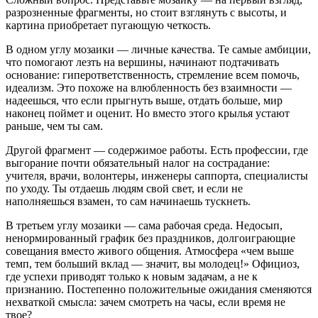
разрозненные фрагменты, но стоит взглянуть с высоты, и
картина приобретает пугающую четкость.
В одном углу мозаики — личные качества. Те самые амбиции,
что помогают лезть на вершины, начинают подтачивать
основание: гиперответственность, стремление всем помочь,
идеализм. Это похоже на влюбленность без взаимности —
надеешься, что если прыгнуть выше, отдать больше, мир
наконец поймет и оценит. Но вместо этого крылья устают
раньше, чем ты сам.
Другой фрагмент — содержимое работы. Есть профессии, где
выгорание почти обязательный налог на сострадание:
учителя, врачи, волонтеры, инженеры саппорта, специалисты
по уходу. Ты отдаешь людям свой свет, и если не
наполняешься взамен, то сам начинаешь тускнеть.
В третьем углу мозаики — сама рабочая среда. Недосып,
ненормированный график без праздников, долгоиграющие
совещания вместо живого общения. Атмосфера «чем выше
темп, тем больший вклад — значит, вы молодец!» Официоз,
где успехи приводят только к новым задачам, а не к
признанию. Постепенно положительные ожидания сменяются
нехваткой смысла: зачем смотреть на часы, если время не
твое?