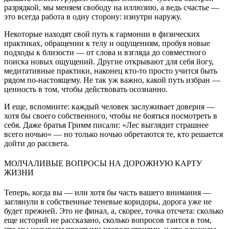
разрядкой, мы меняем свободу на иллюзию, а ведь счастье —
это всегда работа в одну сторону: изнутри наружу.
Некоторые находят свой путь к гармонии в физических
практиках, обращении к телу и ощущениям, пробуя новые
подходы к близости — от слова и взгляда до совместного
поиска новых ощущений. Другие открывают для себя йогу,
медитативные практики, наконец кто-то просто учится быть
рядом по-настоящему. Не так уж важно, какой путь избран —
ценность в том, чтобы действовать осознанно.
И еще, вспомните: каждый человек заслуживает доверия —
хотя бы своего собственного, чтобы не бояться посмотреть в
себя. Даже братья Гримм писали: «Лес выглядит страшнее
всего ночью» — но только ночью обретаются те, кто решается
дойти до рассвета.
МОЛЧАЛИВЫЕ ВОПРОСЫ НА ДОРОЖНУЮ КАРТУ
ЖИЗНИ
Теперь, когда вы — или хотя бы часть вашего внимания —
заглянули в собственные теневые коридоры, дорога уже не
будет прежней. Это не финал, а, скорее, точка отсчета: сколько
еще историй не рассказано, сколько вопросов таится в том,