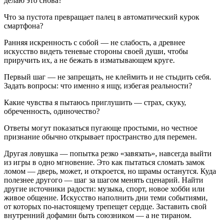
делаю это снова?
Что за пустота превращает палец в автоматический курок
смартфона?
Ранняя искренность с собой — не слабость, а древнее
искусство видеть теневые стороны своей души, чтобы
приручить их, а не бежать в изматывающем круге.
Первый шаг — не запрещать, не клеймить и не стыдить себя.
Задать вопросы: что именно я ищу, избегая реальности?
Какие чувства я пытаюсь приглушить — страх, скуку,
обреченность, одиночество?
Ответы могут показаться пугающе простыми, но честное
признание обычно открывает пространство для перемен.
Другая ловушка — попытка резко «завязать», навсегда выйти
из игры в одно мгновение. Это как пытаться сломать замок
ломом — дверь, может, и откроется, но шрамы останутся. Куда
полезнее другого — шаг за шагом менять сценарий. Найти
другие источники радости: музыка, спорт, новое хобби или
живое общение. Искусство наполнить дни теми событиями,
от которых по-настоящему трепещет сердце. Заставить свой
внутренний дофамин быть союзником — а не тираном.