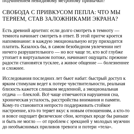
подчинением невидимому метроному привычки?
СВОБОДА С ПРИВКУСОМ ПЕПЛА: ЧТО МЫ
ТЕРЯЕМ, СТАВ ЗАЛОЖНИКАМИ ЭКРАНА?
Есть древний архетип: если долго смотреть в темноту —
темнота начинает смотреть в ответ. В этой притче кроется
напоминание: в каждую эмоциональную игру приходится
платить. Казалось бы, в самом безобидном увлечении нет
ничего разрушительного — но все чаще те, кто всё глубже
утопает в виртуальном потоке, начинают ощущать: прежние
радости становятся тусклее, а живое общение — болезненнее
и сложнее.
Исследования последних лет бьют набат: быстрый доступ к
ярким стимулам ведет к потере чувствительности, реальная
близость кажется слишком медленной, а эмоциональная
отдача — блеклой. Всё чаще отмечаются нарушения сна,
хроническая усталость, расстройства внимания и памяти.
Кому-то становится непросто поддерживать стойкое
настроение, кто-то теряет вкус к новым отношениям, а кто-то
и вовсе ощущает физические сбои, которых вроде бы раньше
и быть не могло — от проблем с эрекцией у молодых мужчин
до необъяснимых приливов тревоги и потери «тела».