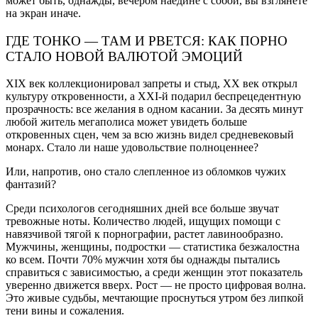
может быть, однажды, вечером наедине с собой, вы взглянете
на экран иначе.
ГДЕ ТОНКО — ТАМ И РВЕТСЯ: КАК ПОРНО
СТАЛО НОВОЙ ВАЛЮТОЙ ЭМОЦИЙ
XIX век коллекционировал запреты и стыд, XX век открыл
культуру откровенности, а XXI-й подарил беспрецедентную
прозрачность: все желания в одном касании. За десять минут
любой житель мегаполиса может увидеть больше
откровенных сцен, чем за всю жизнь видел средневековый
монарх. Стало ли наше удовольствие полноценнее?
Или, напротив, оно стало слепленное из обломков чужих
фантазий?
Среди психологов сегодняшних дней все больше звучат
тревожные ноты. Количество людей, ищущих помощи с
навязчивой тягой к порнографии, растет лавинообразно.
Мужчины, женщины, подростки — статистика безжалостна
ко всем. Почти 70% мужчин хотя бы однажды пытались
справиться с зависимостью, а среди женщин этот показатель
уверенно движется вверх. Рост — не просто цифровая волна.
Это живые судьбы, мечтающие проснуться утром без липкой
тени вины и сожаления.