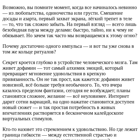
Возможно, вы помните момент, когда все начиналось невинно
— из любопытства, одиночества или грусти. Смешение
досады и азарта, первый захват экрана, лёгкий трепет в теле
— то, что так сложно забыть. На первый взгляд — всего лишь
безобидная пауза между делами: быстро, тайно, ни к чему не
обязывает. Но зачем так часто мы возвращаемся к этому огню?
Почему достаточно одного импульса — и вот ты уже снова в
том же кольце ритуалов?
Секрет кроется глубоко в устройстве человеческого мозга. Там
живет дофамин — тот самый алхимик эмоций, который
превращает мгновение удовольствия в крепкую
привязанность. Он не так прост, как кажется: дофамин живет
новизной, всё больше требуя необычного. То, что вчера
казалось пределом фантазии, сегодня не возбуждает; планы
становятся сложнее, желание — всё неуловимее. Интернет
дарит сотни вариаций, на одно нажатие становится доступен
новый сюжет — и так простая потребность в живых
впечатлениях растворяется в бесконечном калейдоскопе
виртуальных стимулов.
Кто-то назовет это стремлением к удовольствию. Но где лежит
граница гибкости — между естественной страстью и