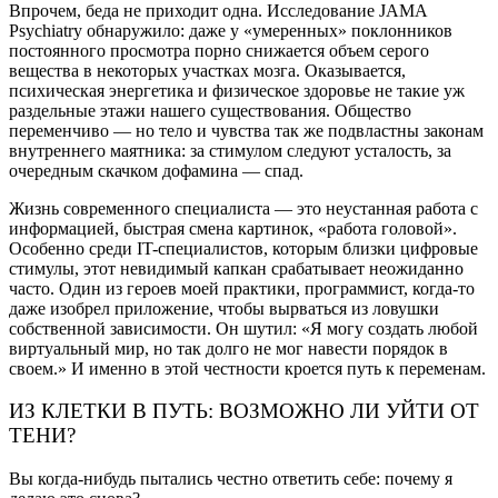
Впрочем, беда не приходит одна. Исследование JAMA
Psychiatry обнаружило: даже у «умеренных» поклонников
постоянного просмотра порно снижается объем серого
вещества в некоторых участках мозга. Оказывается,
психическая энергетика и физическое здоровье не такие уж
раздельные этажи нашего существования. Общество
переменчиво — но тело и чувства так же подвластны законам
внутреннего маятника: за стимулом следуют усталость, за
очередным скачком дофамина — спад.
Жизнь современного специалиста — это неустанная работа с
информацией, быстрая смена картинок, «работа головой».
Особенно среди IT-специалистов, которым близки цифровые
стимулы, этот невидимый капкан срабатывает неожиданно
часто. Один из героев моей практики, программист, когда-то
даже изобрел приложение, чтобы вырваться из ловушки
собственной зависимости. Он шутил: «Я могу создать любой
виртуальный мир, но так долго не мог навести порядок в
своем.» И именно в этой честности кроется путь к переменам.
ИЗ КЛЕТКИ В ПУТЬ: ВОЗМОЖНО ЛИ УЙТИ ОТ
ТЕНИ?
Вы когда-нибудь пытались честно ответить себе: почему я