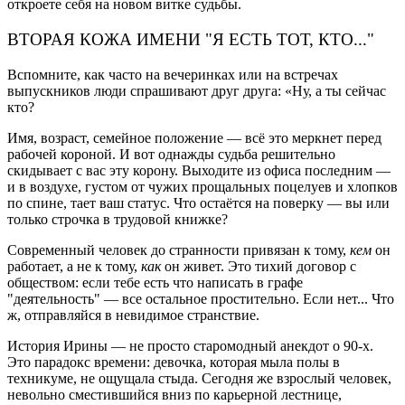
откроете себя на новом витке судьбы.
ВТОРАЯ КОЖА ИМЕНИ "Я ЕСТЬ ТОТ, КТО..."
Вспомните, как часто на вечеринках или на встречах
выпускников люди спрашивают друг друга: «Ну, а ты сейчас
кто?
Имя, возраст, семейное положение — всё это меркнет перед
рабочей короной. И вот однажды судьба решительно
скидывает с вас эту корону. Выходите из офиса последним —
и в воздухе, густом от чужих прощальных поцелуев и хлопков
по спине, тает ваш статус. Что остаётся на поверку — вы или
только строчка в трудовой книжке?
Современный человек до странности привязан к тому,
кем
он
работает, а не к тому,
как
он живет. Это тихий договор с
обществом: если тебе есть что написать в графе
"деятельность" — все остальное простительно. Если нет... Что
ж, отправляйся в невидимое странствие.
История Ирины — не просто старомодный анекдот о 90-х.
Это парадокс времени: девочка, которая мыла полы в
техникуме, не ощущала стыда. Сегодня же взрослый человек,
невольно сместившийся вниз по карьерной лестнице,