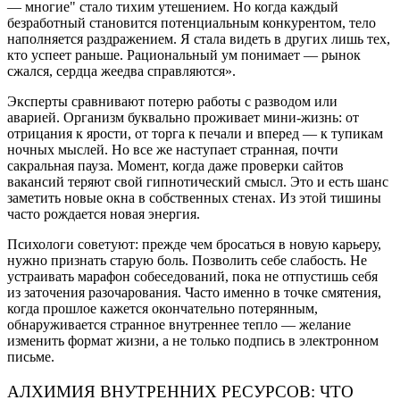
— многие" стало тихим утешением. Но когда каждый
безработный становится потенциальным конкурентом, тело
наполняется раздражением. Я стала видеть в других лишь тех,
кто успеет раньше. Рациональный ум понимает — рынок
сжался, сердца жеедва справляются».
Эксперты сравнивают потерю работы с разводом или
аварией. Организм буквально проживает мини-жизнь: от
отрицания к ярости, от торга к печали и вперед — к тупикам
ночных мыслей. Но все же наступает странная, почти
сакральная пауза. Момент, когда даже проверки сайтов
вакансий теряют свой гипнотический смысл. Это и есть шанс
заметить новые окна в собственных стенах. Из этой тишины
часто рождается новая энергия.
Психологи советуют: прежде чем бросаться в новую карьеру,
нужно признать старую боль. Позволить себе слабость. Не
устраивать марафон собеседований, пока не отпустишь себя
из заточения разочарования. Часто именно в точке смятения,
когда прошлое кажется окончательно потерянным,
обнаруживается странное внутреннее тепло — желание
изменить формат жизни, а не только подпись в электронном
письме.
АЛХИМИЯ ВНУТРЕННИХ РЕСУРСОВ: ЧТО