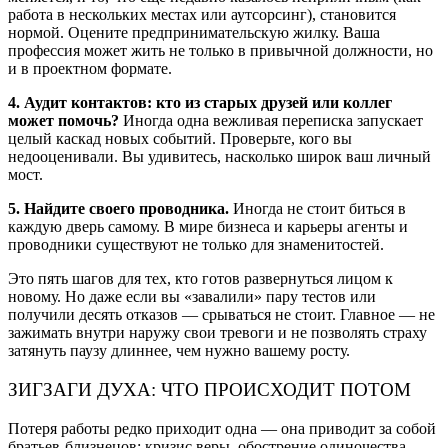
работа в нескольких местах или аутсорсинг), становится
нормой. Оцените предпринимательскую жилку. Ваша
профессия может жить не только в привычной должности, но
и в проектном формате.
4. Аудит контактов: кто из старых друзей или коллег
может помочь?
Иногда одна вежливая переписка запускает
целый каскад новых событий. Проверьте, кого вы
недооценивали. Вы удивитесь, насколько широк ваш личный
мост.
5. Найдите своего проводника.
Иногда не стоит биться в
каждую дверь самому. В мире бизнеса и карьеры агенты и
проводники существуют не только для знаменитостей.
Это пять шагов для тех, кто готов развернуться лицом к
новому. Но даже если вы «завалили» пару тестов или
получили десять отказов — срываться не стоит. Главное — не
зажимать внутри наружу свои тревоги и не позволять страху
затянуть паузу длиннее, чем нужно вашему росту.
ЗИГЗАГИ ДУХА: ЧТО ПРОИСХОДИТ ПОТОМ
Потеря работы редко приходит одна — она приводит за собой
братьев-близнецов: кризис веры, обострение одиночества,