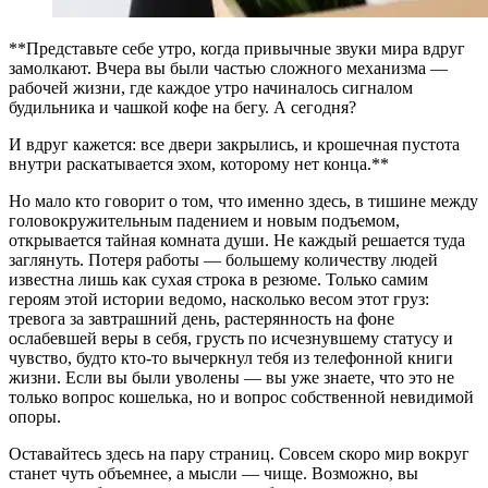
**Представьте себе утро, когда привычные звуки мира вдруг
замолкают. Вчера вы были частью сложного механизма —
рабочей жизни, где каждое утро начиналось сигналом
будильника и чашкой кофе на бегу. А сегодня?
И вдруг кажется: все двери закрылись, и крошечная пустота
внутри раскатывается эхом, которому нет конца.**
Но мало кто говорит о том, что именно здесь, в тишине между
головокружительным падением и новым подъемом,
открывается тайная комната души. Не каждый решается туда
заглянуть. Потеря работы — большему количеству людей
известна лишь как сухая строка в резюме. Только самим
героям этой истории ведомо, насколько весом этот груз:
тревога за завтрашний день, растерянность на фоне
ослабевшей веры в себя, грусть по исчезнувшему статусу и
чувство, будто кто-то вычеркнул тебя из телефонной книги
жизни. Если вы были уволены — вы уже знаете, что это не
только вопрос кошелька, но и вопрос собственной невидимой
опоры.
Оставайтесь здесь на пару страниц. Совсем скоро мир вокруг
станет чуть объемнее, а мысли — чище. Возможно, вы