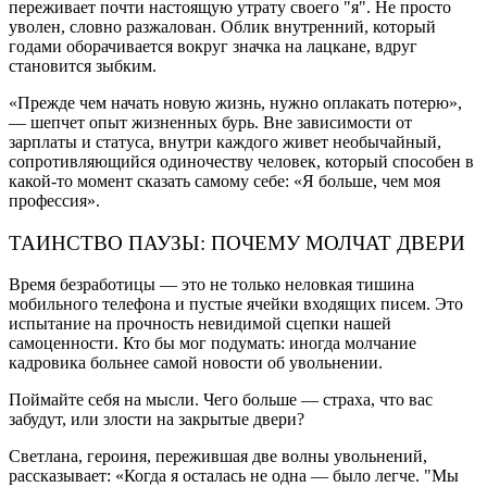
переживает почти настоящую утрату своего "я". Не просто
уволен, словно разжалован. Облик внутренний, который
годами оборачивается вокруг значка на лацкане, вдруг
становится зыбким.
«Прежде чем начать новую жизнь, нужно оплакать потерю»,
— шепчет опыт жизненных бурь. Вне зависимости от
зарплаты и статуса, внутри каждого живет необычайный,
сопротивляющийся одиночеству человек, который способен в
какой-то момент сказать самому себе: «Я больше, чем моя
профессия».
ТАИНСТВО ПАУЗЫ: ПОЧЕМУ МОЛЧАТ ДВЕРИ
Время безработицы — это не только неловкая тишина
мобильного телефона и пустые ячейки входящих писем. Это
испытание на прочность невидимой сцепки нашей
самоценности. Кто бы мог подумать: иногда молчание
кадровика больнее самой новости об увольнении.
Поймайте себя на мысли. Чего больше — страха, что вас
забудут, или злости на закрытые двери?
Светлана, героиня, пережившая две волны увольнений,
рассказывает: «Когда я осталась не одна — было легче. "Мы