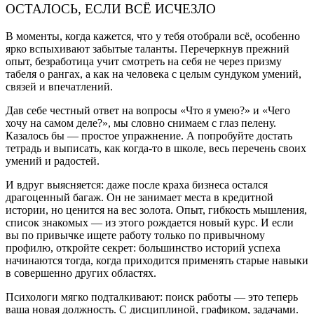
ОСТАЛОСЬ, ЕСЛИ ВСЁ ИСЧЕЗЛО
В моменты, когда кажется, что у тебя отобрали всё, особенно
ярко вспыхивают забытые таланты. Перечеркнув прежний
опыт, безработица учит смотреть на себя не через призму
табеля о рангах, а как на человека с целым сундуком умений,
связей и впечатлений.
Дав себе честный ответ на вопросы «Что я умею?» и «Чего
хочу на самом деле?», мы словно снимаем с глаз пелену.
Казалось бы — простое упражнение. А попробуйте достать
тетрадь и выписать, как когда-то в школе, весь перечень своих
умений и радостей.
И вдруг выясняется: даже после краха бизнеса остался
драгоценный багаж. Он не занимает места в кредитной
истории, но ценится на вес золота. Опыт, гибкость мышления,
список знакомых — из этого рождается новый курс. И если
вы по привычке ищете работу только по привычному
профилю, откройте секрет: большинство историй успеха
начинаются тогда, когда приходится применять старые навыки
в совершенно других областях.
Психологи мягко подталкивают: поиск работы — это теперь
ваша новая должность. С дисциплиной, графиком, задачами.