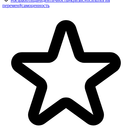
#безработица
#идентичность
#кризис
#психология
перемен
#самоценность