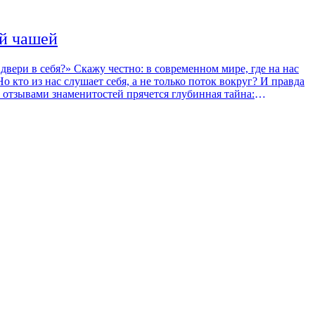
ей чашей
ном мире, где на нас
то из нас слушает себя, а не только поток вокруг? И правда
 забытое и важное. И вернёмся ли прежними, когда прочтём имя
, стоит юноша на Агоры в
Пифагор, помешанный на числах, утверждал: всё во вселенной
у — мы ей живём.
то первая наша реальность, где радость, опасность и покой
ли замираем от скрипа? Наши тела — это оркестры из
ция проникает
и с какой кошачьей осторожностью мы на цыпочках идём по
койно». Учёные не раз замечали: после таких звуковых ванн