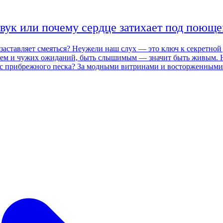
вук или почему сердце затихает под поющ
? Неужели наш слух — это ключ к секретной двери в себя?» Скажу честно: в современ
м и чужих ожиданий, быть слышимым — значит быть живым. Но к
вами знаменитостей прячется глубинная тайна:
 сейчас мы войдем в этот подземный зал, где эхом отдаётся всё
ньких лавок Марракеша мне
ажно — что ты в ней услышишь. Услышать: вот где первый секрет. Представьте
и в каждом трепете струны философы ищут уравнение гармонии. 
 способна внести дисгармонию и выбить душу из ритма. Но мы не только слушаем музык
 сердце, замирающее (от счастья или тревоги, неважно). Звуки — э
ветра за окном. Знаете, почему мы так боимся громкого удара и
урашки бегут по коже от любимого аккорда, а
ревоги и ключ от коморки тайных воспоминаний. Звуковые лабиринты разума: как вибра
ается пульс, если за углом кто-то неожиданно роняет ведро, ил
е. Самый обычный низкий гул (например,
н «обмануть» тело, повернув рукоятку тревоги в положение «спо
ески массирует себя сам. Приём ещё тоньше в случае бинаруальных ритмов: если в одно ухо