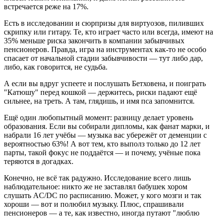
встречается реже на 17%.
Есть в исследовании и сюрпризы для виртуозов, пиливших
скрипку или гитару. Те, кто играет часто или всегда, имеют на
35% меньше риска закончить в компании забывчивых
пенсионеров. Правда, игра на инструментах как-то не особо
спасает от начальной стадии забывчивости — тут либо дар,
либо, как говорится, не судьба.
А если вы вдруг успеете и послушать Бетховена, и поиграть
"Катюшу" перед кошкой — держитесь, риски падают ещё
сильнее, на треть. А там, глядишь, и имя пса запомнится.
Ещё один любопытный момент: разницу делает уровень
образования. Если вы собирали дипломы, как фанат марки, и
набрали 16 лет учёбы — музыка вас убережёт от деменции с
вероятностью 63%! А вот тем, кто выполз только до 12 лет
парты, такой фокус не поддаётся — и почему, учёные пока
теряются в догадках.
Конечно, не всё так радужно. Исследование всего лишь
наблюдательное: никто же не заставлял бабушек хором
слушать AC/DC по расписанию. Может, у кого мозги и так
хороши — вот и полюбил музыку. Плюс, спрашивали
пенсионеров — а те, как известно, иногда путают "люблю