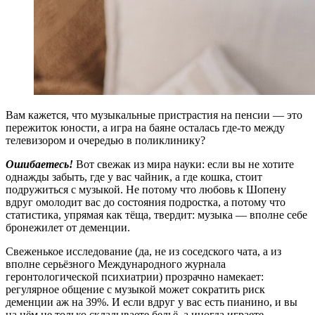
Вам кажется, что музыкальные пристрастия на пенсии — это
пережиток юности, а игра на баяне осталась где-то между
телевизором и очередью в поликлинику?
Ошибаетесь!
Вот свежак из мира науки: если вы не хотите
однажды забыть, где у вас чайник, а где кошка, стоит
подружиться с музыкой. Не потому что любовь к Шопену
вдруг омолодит вас до состояния подростка, а потому что
статистика, упрямая как тёща, твердит: музыка — вполне себе
бронежилет от деменции.
Свеженькое исследование (да, не из соседского чата, а из
вполне серьёзного Международного журнала
геронтологической психиатрии) прозрачно намекает:
регулярное общение с музыкой может сократить риск
деменции аж на 39%. И если вдруг у вас есть пианино, и вы
на нём не только складываете бельё, а иногда играете —