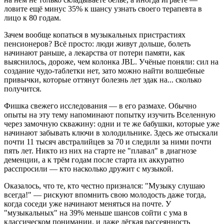
ловите ещё минус 35% к шансу узнать своего терапевта в
лицо к 80 годам.
Зачем вообще копаться в музыкальных пристрастиях
пенсионеров? Всё просто: люди живут дольше, болеть
начинают раньше, а лекарства от потери памяти, как
выяснилось, дороже, чем колонка JBL. Учёные поняли: сил на
создание чудо-таблетки нет, зато можно найти волшебные
привычки, которые оттянут болезнь лет эдак на... сколько
получится.
Фишка свежего исследования — в его размахе. Обычно
опыты на эту тему напоминают попытку изучить Вселенную
через замочную скважину: одни и те же бабушки, которые уже
начинают забывать ключи в холодильнике. Здесь же отыскали
почти 11 тысяч австралийцев за 70 и следили за ними почти
пять лет. Никто из них на старте не "плавал" в диагнозе
деменции, а к трём годам после старта их аккуратно
расспросили — кто насколько дружит с музыкой.
Оказалось, что те, кто честно признался: "Музыку слушаю
всегда!" — рискуют впомнить свою молодость даже тогда,
когда соседи уже начинают меняться на почте. У
"музыкальных" на 39% меньше шансов сойти с ума в
классическом понимании, и даже лёгкая рассеянность