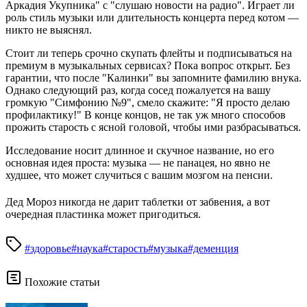
Аркадия Укупника" с "слушаю новости на радио". Играет ли
роль стиль музыки или длительность концерта перед котом —
никто не выяснял.
Cтоит ли теперь срочно скупать флейты и подписываться на
премиум в музыкальных сервисах? Пока вопрос открыт. Без
гарантии, что после "Калинки" вы запомните фамилию внука.
Однако следующий раз, когда сосед пожалуется на вашу
громкую "Симфонию №9", смело скажите: "Я просто делаю
профилактику!" В конце концов, не так уж много способов
прожить старость с ясной головой, чтобы ими разбрасываться.
Исследование носит длинное и скучное название, но его
основная идея проста: музыка — не панацея, но явно не
худшее, что может случиться с вашим мозгом на пенсии.
Дед Мороз никогда не дарит таблетки от забвения, а вот
очередная пластинка может пригодиться.
#здоровье
#наука
#старость
#музыка
#деменция
Похожие статьи