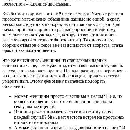
несчастной – казались аксиомами.
Кто бы мог подумать, что всё не совсем так. Ученые решили
провести мета-анализ, объединив данные не одной, а сразу
нескольких крупных выборок из пяти западных стран. Для
начала пришлось привести разные опросники к единому
знаменателю (вот уж задачка, которую захочет повторить
разве что ярый энтузиаст бюрократии!). Так получился
сборник отзывов о сексе вне зависимости от возраста, стажа
брака и взаимоотношений.
Что же выяснили? Женщины из стабильных парных
отношений чаще, чем мужчины, отмечают высокий уровень
сексуального удовлетворения. Правда, разница не огромная –
и если вы ждали феминистской сенсации, придётся слегка
умерить пыл. Этому феномену пытались подобрать
объяснения:
Может, женщины просто счастливы в целом? Не-а, их
общее отношение к партнёру почти не влияло на
сексуальные оценки.
Или они реже занимаются сексом и потому ценят
каждый случай? Увы, нет: частота встреч на простынях
ни на что не повлияла.
А может, женщины отмечают удовольствие за двоих? И