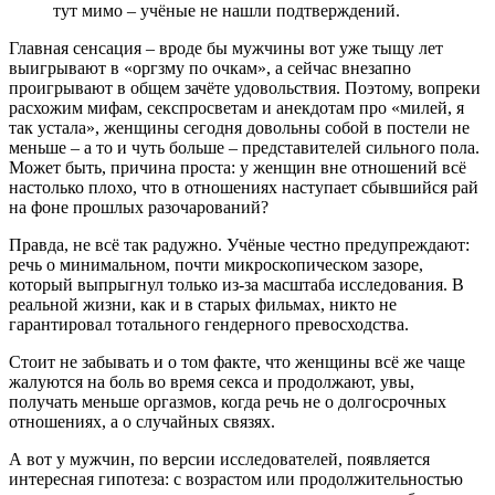
тут мимо – учёные не нашли подтверждений.
Главная сенсация – вроде бы мужчины вот уже тыщу лет
выигрывают в «оргзму по очкам», а сейчас внезапно
проигрывают в общем зачёте удовольствия. Поэтому, вопреки
расхожим мифам, секспросветам и анекдотам про «милей, я
так устала», женщины сегодня довольны собой в постели не
меньше – а то и чуть больше – представителей сильного пола.
Может быть, причина проста: у женщин вне отношений всё
настолько плохо, что в отношениях наступает сбывшийся рай
на фоне прошлых разочарований?
Правда, не всё так радужно. Учёные честно предупреждают:
речь о минимальном, почти микроскопическом зазоре,
который выпрыгнул только из-за масштаба исследования. В
реальной жизни, как и в старых фильмах, никто не
гарантировал тотального гендерного превосходства.
Стоит не забывать и о том факте, что женщины всё же чаще
жалуются на боль во время секса и продолжают, увы,
получать меньше оргазмов, когда речь не о долгосрочных
отношениях, а о случайных связях.
А вот у мужчин, по версии исследователей, появляется
интересная гипотеза: с возрастом или продолжительностью