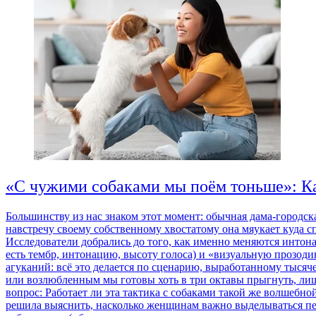
«С чужими собаками мы поём тоньше»: Ка
Большинству из нас знаком этот момент: обычная дама-городск
навстречу своему собственному хвостатому она мяукает куда с
Исследователи добрались до того, как именно меняются интона
есть тембр, интонацию, высоту голоса) и «визуальную прозод
агуканий: всё это делается по сценарию, выработанному тысяч
или возлюбленным мы готовы хоть в три октавы прыгнуть, лиш
вопрос: Работает ли эта тактика с собаками такой же волшебн
решила выяснить, насколько женщинам важно выделываться пере