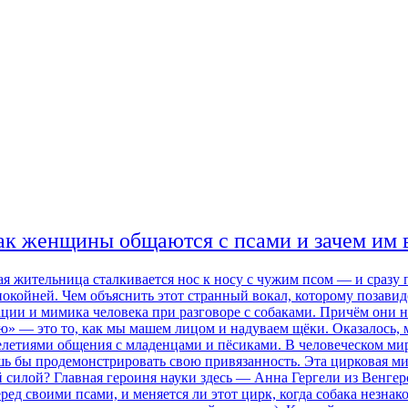
к женщины общаются с псами и зачем им в
ая жительница сталкивается нос к носу с чужим псом — и сразу
покойней. Чем объяснить этот странный вокал, которому позави
ции и мимика человека при разговоре с собаками. Причём они н
ию» — это то, как мы машем лицом и надуваем щёки. Оказалось
елетиями общения с младенцами и пёсиками. В человеческом мир
ь бы продемонстрировать свою привязанность. Эта цирковая мим
ой силой? Главная героиня науки здесь — Анна Гергели из Венге
д своими псами, и меняется ли этот цирк, когда собака незнако