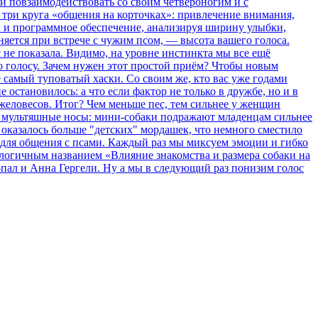
и повзаимодействовать со своим четвероногим и с
 три круга «общения на корточках»: привлечение внимания,
ры и программное обеспечение, анализируя ширину улыбки,
няется при встрече с чужим псом, — высота вашего голоса.
не показала. Видимо, на уровне инстинкта мы все ещё
о голосу. Зачем нужен этот простой приём? Чтобы новым
 самый туповатый хаски. Со своим же, кто вас уже годами
 остановилось: а что если фактор не только в дружбе, но и в
тяжеловесов. Итог? Чем меньше пес, тем сильнее у женщин
 и мультяшные носы: мини-собаки подражают младенцам сильнее
 оказалось больше "детских" мордашек, что немного сместило
а для общения с псами. Каждый раз мы миксуем эмоции и гибко
логичным названием «Влияние знакомства и размера собаки на
ал и Анна Гергели. Ну а мы в следующий раз понизим голос