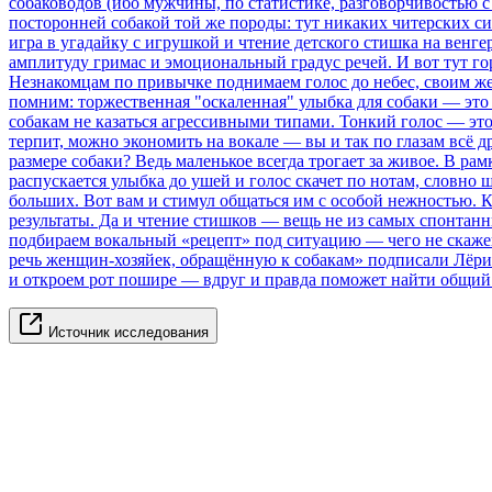
собаководов (ибо мужчины, по статистике, разговорчивостью 
посторонней собакой той же породы: тут никаких читерских си
игра в угадайку с игрушкой и чтение детского стишка на венг
амплитуду гримас и эмоциональный градус речей. И вот тут го
Незнакомцам по привычке поднимаем голос до небес, своим же
помним: торжественная "оскаленная" улыбка для собаки — это 
собакам не казаться агрессивными типами. Тонкий голос — это
терпит, можно экономить на вокале — вы и так по глазам всё др
размере собаки? Ведь маленькое всегда трогает за живое. В ра
распускается улыбка до ушей и голос скачет по нотам, словн
больших. Вот вам и стимул общаться им с особой нежностью. К
результаты. Да и чтение стишков — вещь не из самых спонтанн
подбираем вокальный «рецепт» под ситуацию — чего не скаже
речь женщин-хозяйек, обращённую к собакам» подписали Лёр
и откроем рот пошире — вдруг и правда поможет найти общий
Источник исследования