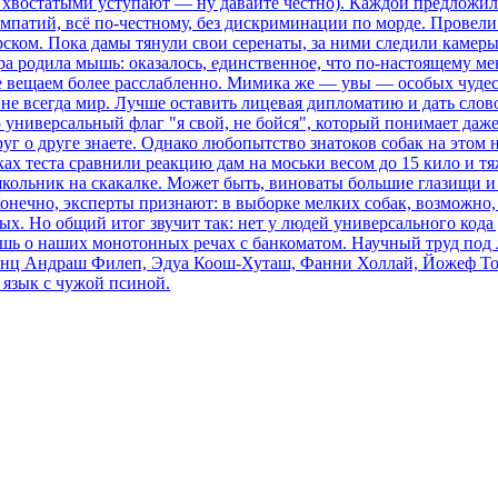
с хвостатыми уступают — ну давайте честно). Каждой предложил
мпатий, всё по-честному, без дискриминации по морде. Провели
ерском. Пока дамы тянули свои серенаты, за ними следили каме
ра родила мышь: оказалось, единственное, что по-настоящему ме
 вещаем более расслабленно. Мимика же — увы — особых чудес 
не всегда мир. Лучше оставить лицевая дипломатию и дать слов
 универсальный флаг "я свой, не бойся", который понимает даже
уг о друге знаете. Однако любопытство знатоков собак на этом не
мках теста сравнили реакцию дам на моськи весом до 15 кило и 
о школьник на скакалке. Может быть, виноваты большие глазищи
онечно, эксперты признают: в выборке мелких собак, возможно,
ых. Но общий итог звучит так: нет у людей универсального код
шь о наших монотонных речах с банкоматом. Научный труд под 
инц Андраш Филеп, Эдуа Коош-Хуташ, Фанни Холлай, Йожеф Топ
 язык с чужой псиной.