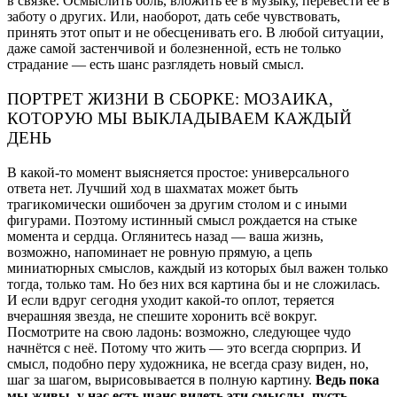
в связке. Осмыслить боль, вложить её в музыку, перевести её в
заботу о других. Или, наоборот, дать себе чувствовать,
принять этот опыт и не обесценивать его. В любой ситуации,
даже самой застенчивой и болезненной, есть не только
страдание — есть шанс разглядеть новый смысл.
ПОРТРЕТ ЖИЗНИ В СБОРКЕ: МОЗАИКА,
КОТОРУЮ МЫ ВЫКЛАДЫВАЕМ КАЖДЫЙ
ДЕНЬ
В какой-то момент выясняется простое: универсального
ответа нет. Лучший ход в шахматах может быть
трагикoмически ошибочен за другим столом и с иными
фигурами. Поэтому истинный смысл рождается на стыке
момента и сердца. Оглянитесь назад — ваша жизнь,
возможно, напоминает не ровную прямую, а цепь
миниатюрных смыслов, каждый из которых был важен только
тогда, только там. Но без них вся картина бы и не сложилась.
И если вдруг сегодня уходит какой-то оплот, теряется
вчерашняя звезда, не спешите хоронить всё вокруг.
Посмотрите на свою ладонь: возможно, следующее чудо
начнётся с неё. Потому что жить — это всегда сюрприз. И
смысл, подобно перу художника, не всегда сразу виден, но,
шаг за шагом, вырисовывается в полную картину.
Ведь пока
мы живы, у нас есть шанс видеть эти смыслы, пусть