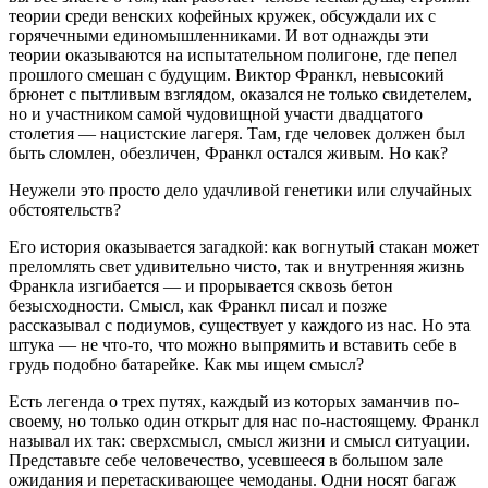
теории среди венских кофейных кружек, обсуждали их с
горячечными единомышленниками. И вот однажды эти
теории оказываются на испытательном полигоне, где пепел
прошлого смешан с будущим. Виктор Франкл, невысокий
брюнет с пытливым взглядом, оказался не только свидетелем,
но и участником самой чудовищной участи двадцатого
столетия — нацистские лагеря. Там, где человек должен был
быть сломлен, обезличен, Франкл остался живым. Но как?
Неужели это просто дело удачливой генетики или случайных
обстоятельств?
Его история оказывается загадкой: как вогнутый стакан может
преломлять свет удивительно чисто, так и внутренняя жизнь
Франкла изгибается — и прорывается сквозь бетон
безысходности. Смысл, как Франкл писал и позже
рассказывал с подиумов, существует у каждого из нас. Но эта
штука — не что-то, что можно выпрямить и вставить себе в
грудь подобно батарейке. Как мы ищем смысл?
Есть легенда о трех путях, каждый из которых заманчив по-
своему, но только один открыт для нас по-настоящему. Франкл
называл их так: сверхсмысл, смысл жизни и смысл ситуации.
Представьте себе человечество, усевшееся в большом зале
ожидания и перетаскивающее чемоданы. Одни носят багаж