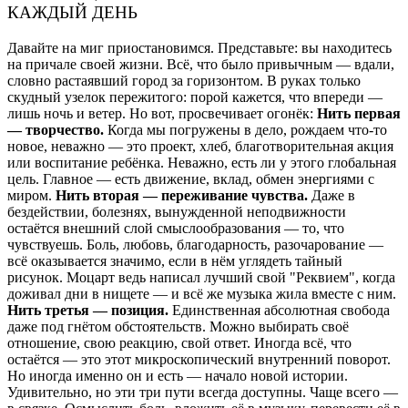
КАЖДЫЙ ДЕНЬ
Давайте на миг приостановимся. Представьте: вы находитесь
на причале своей жизни. Всё, что было привычным — вдали,
словно растаявший город за горизонтом. В руках только
скудный узелок пережитого: порой кажется, что впереди —
лишь ночь и ветер. Но вот, просвечивает огонёк:
Нить первая
— творчество.
Когда мы погружены в дело, рождаем что-то
новое, неважно — это проект, хлеб, благотворительная акция
или воспитание ребёнка. Неважно, есть ли у этого глобальная
цель. Главное — есть движение, вклад, обмен энергиями с
миром.
Нить вторая — переживание чувства.
Даже в
бездействии, болезнях, вынужденной неподвижности
остаётся внешний слой смыслообразования — то, что
чувствуешь. Боль, любовь, благодарность, разочарование —
всё оказывается значимо, если в нём углядеть тайный
рисунок. Моцарт ведь написал лучший свой "Реквием", когда
доживал дни в нищете — и всё же музыка жила вместе с ним.
Нить третья — позиция.
Единственная абсолютная свобода
даже под гнётом обстоятельств. Можно выбирать своё
отношение, свою реакцию, свой ответ. Иногда всё, что
остаётся — это этот микроскопический внутренний поворот.
Но иногда именно он и есть — начало новой истории.
Удивительно, но эти три пути всегда доступны. Чаще всего —