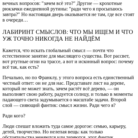
вечных вопросов: "зачем всё это?" Другие — крохотные
рюкзачки ежедневной рутины: "ради чего я просыпаюсь
завтра?" Но настоящая дверь оказывается не там, где все стоят
в очереди…
ЛАБИРИНТ СМЫСЛОВ: ЧТО МЫ ИЩЕМ И ЧТО
УЖ ТОЧНО НИКОГДА НЕ НАЙДЁМ
Кажется, что искать глобальный смысл — почти что
естественное занятие для мыслящего существа. Вот рассвет,
вот ртутные огни на трассе, а вот и исконный вопрос: почему
всё так, как есть?
Печально, но по Франклу, у этого вопроса есть единственный
честный ответ: он не для нас. Представьте лист на дереве,
который не может знать, зачем растёт всё дерево, — он
выполняет свою работу, радуется солнцу, и только в моменты
падающего света задумывается о масштабе задачи. Второй
слой — сияющий фантик: смысл жизни. Ради чего я?
Ради кого?
Люди спешат вложить туда самое дорогое: семью, карьеру,
детей, творчество. Но нелепая вещь: как только
обстоятельства меняются или теряются, этот фантик