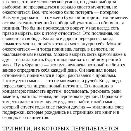
казалось, что все человеческое угасло, он делал выбор за
выбором: не превращаться в зеркало своего мучителя, не
ожесточиться. Всё, что можно было потерять — потеряно.
Всё, чем дорожил — сожжено бумагой истории. Тем не менее:
оставался единственный свободный участок — собственная
позиция. Что бы ни происходило вокруг, у нас всегда есть
право выбрать, как к этому относиться. Это последняя, но
священная свобода. Когда все дороги перекрыты, когда
ломаются мосты, остаётся только мост внутри себя. Можно
ожесточиться — и тогда покинешь лагерь в целости, но
надломленным навсегда. Можно выбрать быть врачом даже в
аду — и тогда жизнь будет поддерживать свой внутренний
маяк. Путь Франкла — это путь человека, который не боится
заново определить себя каждый день. Он начинал новые
отношения, поднимался в горы, расставался с прошлым.
Потому что смысл — это не монумент, а ручей. Когда вода
пересыхает, ты ищешь новый источник. Его позиция в
концлагере: помогать другим, исследовать, рисковать ради
заметки, быть полезным, не чёрствовать душой. Парадокс в
том, что даже в этом аду ему удалось найти такой смысл,
который спустя годы спас тысячи других — миллионы слов
поддержки, которые рождались на страницах его книг и в
сердцах его пациентов.
ТРИ НИТИ, ИЗ КОТОРЫХ ПЕРЕПЛЕТАЕТСЯ