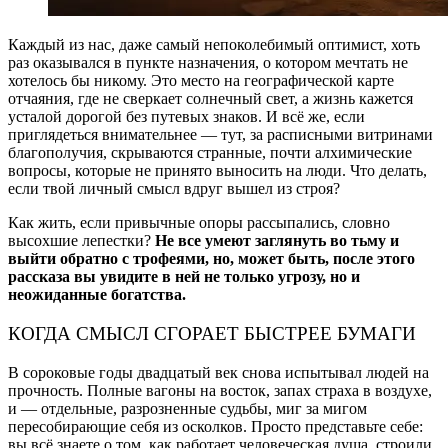
Каждый из нас, даже самый непоколебимый оптимист, хоть
раз оказывался в пункте назначения, о котором мечтать не
хотелось бы никому. Это место на географической карте
отчаяния, где не сверкает солнечный свет, а жизнь кажется
усталой дорогой без путевых знаков. И всё же, если
приглядеться внимательнее — тут, за расписными витринами
благополучия, скрываются странные, почти алхимические
вопросы, которые не принято выносить на люди. Что делать,
если твой личный смысл вдруг вышел из строя?
Как жить, если привычные опоры рассыпались, словно
высохшие лепестки?
Не все умеют заглянуть во тьму и
выйти обратно с трофеями, но, может быть, после этого
рассказа вы увидите в ней не только угрозу, но и
неожиданные богатства.
КОГДА СМЫСЛ СГОРАЕТ БЫСТРЕЕ БУМАГИ
В сороковые годы двадцатый век снова испытывал людей на
прочность. Полные вагоны на восток, запах страха в воздухе,
и — отдельные, разрозненные судьбы, миг за мигом
пересобирающие себя из осколков. Просто представьте себе:
вы всё знаете о том, как работает человеческая душа, строили