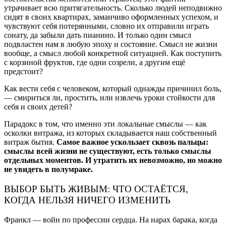
утрачивает всю притягательность. Сколько людей неподвижно
сидят в своих квартирах, заманчиво оформленных успехом, и
чувствуют себя потерянными, словно их отправили играть
сонату, да забыли дать пианино. И только один смысл
подвластен нам в любую эпоху и состояние. Смысл не жизни
вообще, а смысл любой конкретной ситуацией. Как поступить
с корзиной фруктов, где одни созрели, а другим ещё
предстоит?
Как вести себя с человеком, который однажды причинил боль,
— смириться ли, простить, или извлечь уроки стойкости для
себя и своих детей?
Парадокс в том, что именно эти локальные смыслы — как
осколки витража, из которых складывается наш собственный
витраж бытия.
Самое важное ускользает сквозь пальцы:
смыслы всей жизни не существуют, есть только смыслы
отдельных моментов. И утратить их невозможно, но можно
не увидеть в полумраке.
ВЫБОР БЫТЬ ЖИВЫМ: ЧТО ОСТАЁТСЯ,
КОГДА НЕЛЬЗЯ НИЧЕГО ИЗМЕНИТЬ
Франкл — войн по профессии сердца. На нарах барака, когда