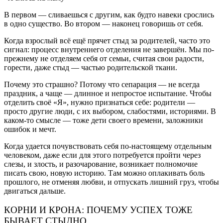
В первом — сливаешься с другим, как будто навеки срослись
в одно существо. Во втором — наконец говоришь от себя.
Когда взрослый всё ещё прячет стыд за родителей, часто это
сигнал: процесс внутреннего отделения не завершён. Мы по-
прежнему не отделяем себя от семьи, считая свои радости,
горести, даже стыд — частью родительской ткани.
Почему это страшно? Потому что сепарация — не всегда
праздник, а чаще — длинное и непростое испытание. Чтобы
отделить своё «Я», нужно признаться себе: родители —
просто другие люди, с их выбором, слабостями, историями. В
каком-то смысле — тоже дети своего времени, заложники
ошибок и мечт.
Когда удается почувствовать себя по-настоящему отдельным
человеком, даже если для этого потребуется пройти через
слезы, и злость, и разочарование, возникает полномочие
писать свою, новую историю. Там можно оплакивать боль
прошлого, не отменяя любви, и отпускать лишний груз, чтобы
двигаться дальше.
КОРНИ И КРОНА: ПОЧЕМУ УСПЕХ ТОЖЕ
БЫВАЕТ СТЫДНО