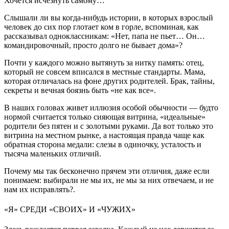
Хочется исчезнуть самому…
Слышали ли вы когда-нибудь истории, в которых взрослый
человек до сих пор глотает ком в горле, вспоминая, как
рассказывал одноклассникам: «Нет, папа не пьет… Он…
командировочный, просто долго не бывает дома»?
Почти у каждого можно вытянуть за нитку память: отец,
который не совсем вписался в местные стандарты. Мама,
которая отличалась на фоне других родителей. Брак, тайны,
секреты и вечная боязнь быть «не как все».
В наших головах живет иллюзия особой обычности — будто
нормой считается только сияющая витрина, «идеальные»
родители без пятен и с золотыми руками. Да вот только это
витрина на местном рынке, а настоящая правда чаще как
обратная сторона медали: слезы в одиночку, усталость и
тысяча маленьких отличий.
Почему мы так бесконечно прячем эти отличия, даже если
понимаем: выбирали не мы их, не мы за них отвечаем, и не
нам их исправлять?.
«Я» СРЕДИ «СВОИХ» И «ЧУЖИХ»