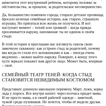
шевелится этот внутренний ребенок, которому неловко за
обстоятельства, за прошлое, за родительское несовершенство.
Да, большинство поменяло города, стирало детские прозвища,
бросало нелепые семейные истории, как старую, страшную
игрушку. Но прятаться всю жизнь не получится. И вот
наступает момент – тихий или громкий – когда правда
просачивается наружу, напоминая: ты не одинок в своём
стыде.
В этой истории я приглашаю вас взглянуть сквозь свою
замочную скважину: как устроен стыд за родителей, почему
мы когда-то стали его заложниками и как – иногда очень
медленно – можно выйти наружу. Поверьте, к концу этого
пути зеркало покажет вам другое лицо. Может быть, впервые
– своё.
СЕМЕЙНЫЙ ТЕАТР ТЕНЕЙ: КОГДА СТЫД
СТАНОВИТСЯ НЕВИДИМЫМ КОСТЮМОМ
Представьте длинную школьную перемену. Март, лужи, корка
льда у порога. Все внутри кипит: через полчаса придет мама.
И не просто мама, а в своей рабочей одежде – заметной,
чужой среди пуховиков. Не хочется, чтобы её видели друзья.