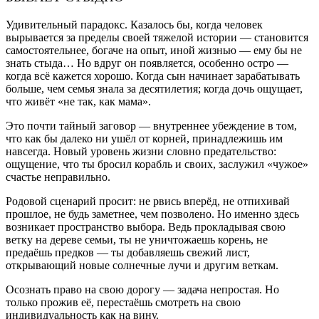
Удивительный парадокс. Казалось бы, когда человек
вырывается за пределы своей тяжелой истории — становится
самостоятельнее, богаче на опыт, иной жизнью — ему бы не
знать стыда… Но вдруг он появляется, особенно остро —
когда всё кажется хорошо. Когда сын начинает зарабатывать
больше, чем семья знала за десятилетия; когда дочь ощущает,
что живёт «не так, как мама».
Это почти тайный заговор — внутреннее убеждение в том,
что как бы далеко ни ушёл от корней, принадлежишь им
навсегда. Новый уровень жизни словно предательство:
ощущение, что ты бросил корабль и своих, заслужил «чужое»
счастье неправильно.
Родовой сценарий просит: не рвись вперёд, не отпихивай
прошлое, не будь заметнее, чем позволено. Но именно здесь
возникает пространство выбора. Ведь прокладывая свою
ветку на дереве семьи, ты не уничтожаешь корень, не
предаёшь предков — ты добавляешь свежий лист,
открывающий новые солнечные лучи и другим веткам.
Осознать право на свою дорогу — задача непростая. Но
только прожив её, перестаёшь смотреть на свою
индивидуальность как на вину.