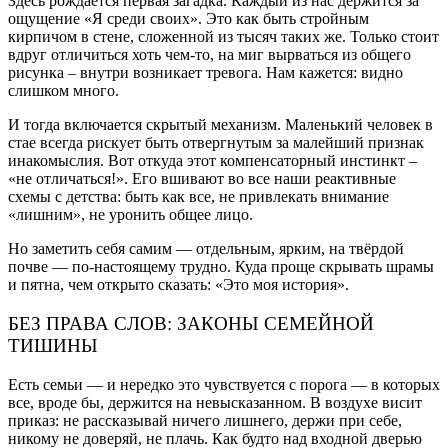
Здесь рождается первая загадка. Каждый из нас держится за
ощущение «Я среди своих». Это как быть стройным
кирпичом в стене, сложенной из тысяч таких же. Только стоит
вдруг отличиться хоть чем-то, на миг вырваться из общего
рисунка – внутри возникает тревога. Нам кажется: видно
слишком много.
И тогда включается скрытый механизм. Маленький человек в
стае всегда рискует быть отвергнутым за малейший признак
инакомыслия. Вот откуда этот компенсаторный инстинкт –
«не отличаться!». Его вшивают во все наши реактивные
схемы с детства: быть как все, не привлекать внимание
«лишним», не уронить общее лицо.
Но заметить себя самим — отдельным, ярким, на твёрдой
почве — по-настоящему трудно. Куда проще скрывать шрамы
и пятна, чем открыто сказать: «Это моя история».
БЕЗ ПРАВА СЛОВ: ЗАКОНЫ СЕМЕЙНОЙ
ТИШИНЫ
Есть семьи — и нередко это чувствуется с порога — в которых
все, вроде бы, держится на невысказанном. В воздухе висит
приказ: не рассказывай ничего лишнего, держи при себе,
никому не доверяй, не плачь. Как будто над входной дверью