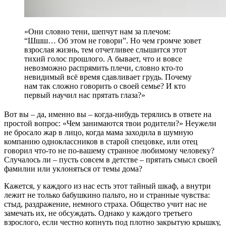
«Они словно тени, шепчут нам за плечом:
“Шшш… Об этом не говори”. Но чем громче зовет
взрослая жизнь, тем отчетливее слышится этот
тихий голос прошлого. А бывает, что и вовсе
невозможно распрямить плечи, словно кто-то
невидимый всё время сдавливает грудь. Почему
нам так сложно говорить о своей семье? И кто
первый научил нас прятать глаза?»
Вот вы – да, именно вы – когда-нибудь терялись в ответе на
простой вопрос: «Чем занимаются твои родители?» Неужели
не бросало жар в лицо, когда мама заходила в шумную
компанию одноклассников в старой спецовке, или отец
говорил что-то не по-вашему странное любимому человеку?
Случалось ли – пусть совсем в детстве – прятать смысл своей
фамилии или уклоняться от темы дома?
Кажется, у каждого из нас есть этот тайный шкаф, а внутри
лежит не только бабушкино пальто, но и странные чувства:
стыд, раздражение, немного страха. Общество учит нас не
замечать их, не обсуждать. Однако у каждого третьего
взрослого, если честно копнуть под плотно закрытую крышку,