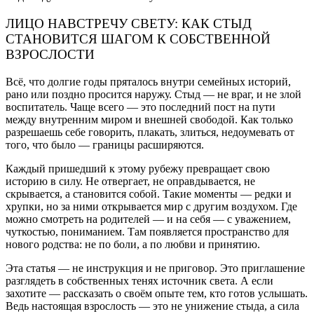
ЛИЦО НАВСТРЕЧУ СВЕТУ: КАК СТЫД
СТАНОВИТСЯ ШАГОМ К СОБСТВЕННОЙ
ВЗРОСЛОСТИ
Всё, что долгие годы пряталось внутри семейных историй,
рано или поздно просится наружу. Стыд — не враг, и не злой
воспитатель. Чаще всего — это последний пост на пути
между внутренним миром и внешней свободой. Как только
разрешаешь себе говорить, плакать, злиться, недоумевать от
того, что было — границы расширяются.
Каждый пришедший к этому рубежу превращает свою
историю в силу. Не отвергает, не оправдывается, не
скрывается, а становится собой. Такие моменты — редки и
хрупки, но за ними открывается мир с другим воздухом. Где
можно смотреть на родителей — и на себя — с уважением,
чуткостью, пониманием. Там появляется пространство для
нового родства: не по боли, а по любви и принятию.
Эта статья — не инструкция и не приговор. Это приглашение
разглядеть в собственных тенях источник света. А если
захотите — рассказать о своём опыте тем, кто готов услышать.
Ведь настоящая взрослость — это не унижение стыда, а сила