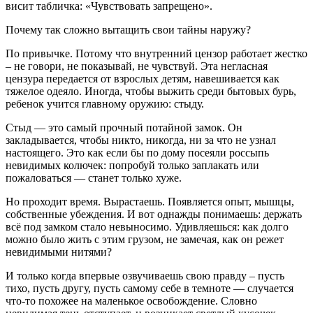
висит табличка: «Чувствовать запрещено».
Почему так сложно вытащить свои тайны наружу?
По привычке. Потому что внутренний цензор работает жестко
– не говори, не показывай, не чувствуй. Эта негласная
цензура передается от взрослых детям, навешивается как
тяжелое одеяло. Иногда, чтобы выжить среди бытовых бурь,
ребенок учится главному оружию: стыду.
Стыд — это самый прочный потайной замок. Он
закладывается, чтобы никто, никогда, ни за что не узнал
настоящего. Это как если бы по дому посеяли россыпь
невидимых колючек: попробуй только заплакать или
пожаловаться — станет только хуже.
Но проходит время. Вырастаешь. Появляется опыт, мышцы,
собственные убеждения. И вот однажды понимаешь: держать
всё под замком стало невыносимо. Удивляешься: как долго
можно было жить с этим грузом, не замечая, как он режет
невидимыми нитями?
И только когда впервые озвучиваешь свою правду – пусть
тихо, пусть другу, пусть самому себе в темноте — случается
что-то похожее на маленькое освобождение. Словно