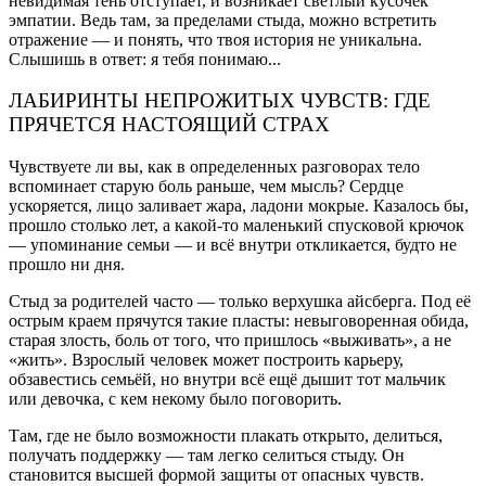
невидимая тень отступает, и возникает светлый кусочек
эмпатии. Ведь там, за пределами стыда, можно встретить
отражение — и понять, что твоя история не уникальна.
Слышишь в ответ: я тебя понимаю...
ЛАБИРИНТЫ НЕПРОЖИТЫХ ЧУВСТВ: ГДЕ
ПРЯЧЕТСЯ НАСТОЯЩИЙ СТРАХ
Чувствуете ли вы, как в определенных разговорах тело
вспоминает старую боль раньше, чем мысль? Сердце
ускоряется, лицо заливает жара, ладони мокрые. Казалось бы,
прошло столько лет, а какой-то маленький спусковой крючок
— упоминание семьи — и всё внутри откликается, будто не
прошло ни дня.
Стыд за родителей часто — только верхушка айсберга. Под её
острым краем прячутся такие пласты: невыговоренная обида,
старая злость, боль от того, что пришлось «выживать», а не
«жить». Взрослый человек может построить карьеру,
обзавестись семьёй, но внутри всё ещё дышит тот мальчик
или девочка, с кем некому было поговорить.
Там, где не было возможности плакать открыто, делиться,
получать поддержку — там легко селиться стыду. Он
становится высшей формой защиты от опасных чувств.